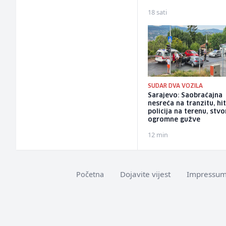
18 sati
SUDAR DVA VOZILA
Sarajevo: Saobraćajna
nesreća na tranzitu, hit
policija na terenu, stvo
ogromne gužve
12 min
Dojavite vijest
Impressu
Početna