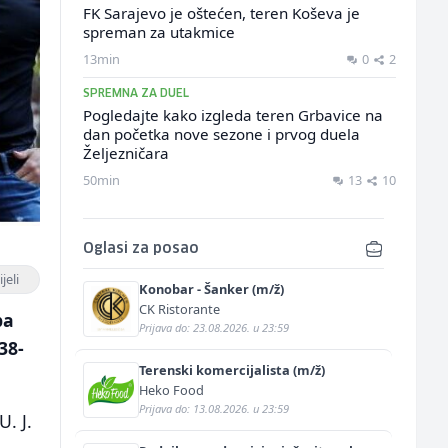
FK Sarajevo je oštećen, teren Koševa je
spreman za utakmice
13min
0
2
SPREMNA ZA DUEL
Pogledajte kako izgleda teren Grbavice na
dan početka nove sezone i prvog duela
Željezničara
50min
13
10
Oglasi za posao
jeli
Konobar - Šanker (m/ž)
CK Ristorante
ba
Prijava do: 23.08.2026. u 23:59
38-
Terenski komercijalista (m/ž)
Heko Food
Prijava do: 13.08.2026. u 23:59
U. J.