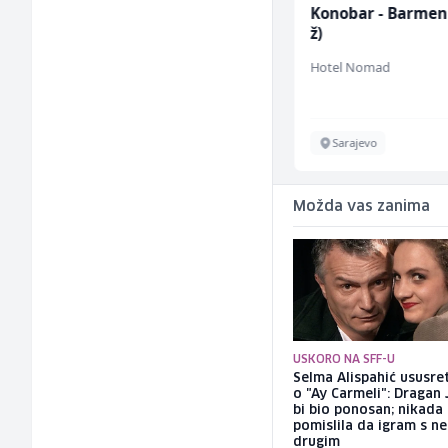
Konobar (m/ž)
Konobar - Barmen
ž)
Borbono
Hotel Nomad
Sarajevo
Sarajevo
Možda vas zanima
USKORO NA SFF-U
Selma Alispahić ususret
o "Ay Carmeli": Dragan 
bi bio ponosan; nikada
pomislila da igram s n
drugim