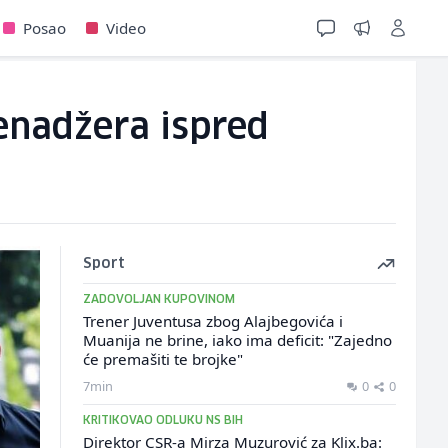
Posao
Video
enadžera ispred
Sport
ZADOVOLJAN KUPOVINOM
Trener Juventusa zbog Alajbegovića i
Muanija ne brine, iako ima deficit: "Zajedno
će premašiti te brojke"
7min
0
0
KRITIKOVAO ODLUKU NS BIH
Direktor CSR-a Mirza Muzurović za Klix.ba: