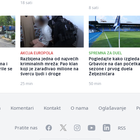
18 sati
8 sati
AKCIJA EUROPOLA
SPREMNA ZA DUEL
Razbijena jedna od najvećih
Pogledajte kako izgleda
na i
kriminalnih mreža: Pao klan
Grbavice na dan početk
rile se
koji je zarađivao milione na
sezone i prvog duela
švercu ljudi i droge
Željezničara
25 min
50 min
m
Komentari
Kontakt
O nama
Oglašavanje
P
Facebook
YouTube
LinkedIn
Twitter
Instagram
RSS
Pratite nas