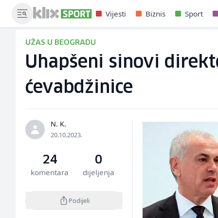
Vijesti
Biznis
Sport
UŽAS U BEOGRADU
Uhapšeni sinovi direkt
ćevabdžinice
N. K.
20.10.2023.
24
0
komentara
dijeljenja
Podijeli