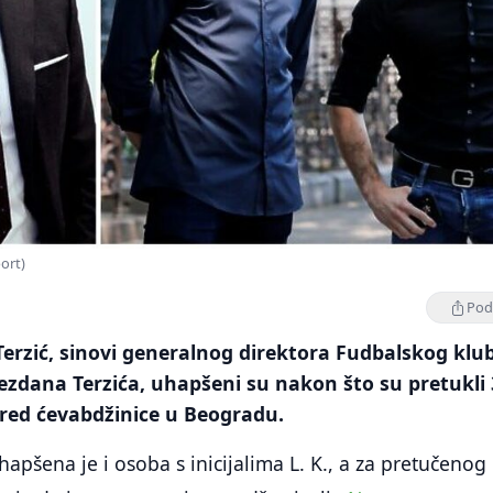
port)
Podi
Terzić, sinovi generalnog direktora Fudbalskog klu
zdana Terzića, uhapšeni su nakon što su pretukli 
spred ćevabdžinice u Beogradu.
apšena je i osoba s inicijalima L. K., a za pretučenog 