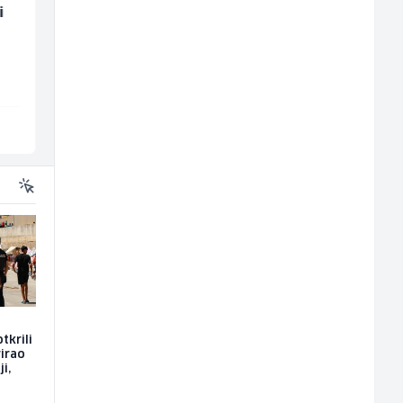
i
Radnik u restoranu
Kustos u galeriji slik
(m/ž)
(m/ž)
BASH
Galerija Java
Sarajevo
Sarajevo
tkrili
rirao
i,