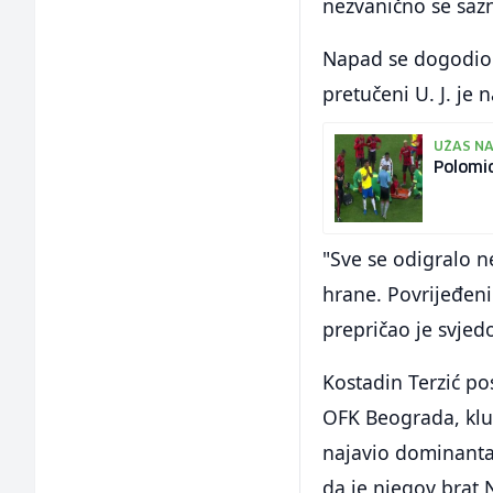
nezvanično se saz
Napad se dogodio 
pretučeni U. J. je
UŽAS NA
Polomio
"Sve se odigralo 
hrane. Povrijeđeni
prepričao je svjed
Kostadin Terzić po
OFK Beograda, klub
najavio dominanta
da je njegov brat