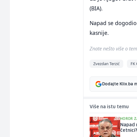
(BIA).
Napad se dogodio u
kasnije.
Znate nešto više o temi 
Zvezdan Terzić
FK 
Dodajte Klix.ba 
Više na istu temu
HOROR Z
Napad m
četnici