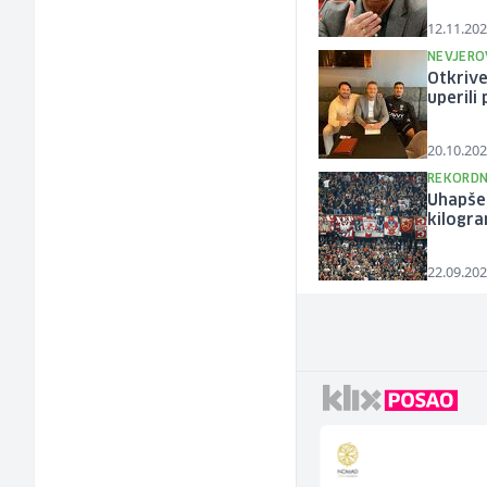
12.11.202
NEVJERO
Otkrive
uperili 
20.10.202
REKORDN
Uhapšen
kilogr
22.09.202