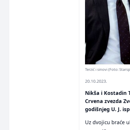
Terzić i sinovi (Foto: Stars
20.10.2023.
Nikša i Kostadin 
Crvena zvezda Zve
godišnjeg U. J. i
Uz dvojicu braće uh