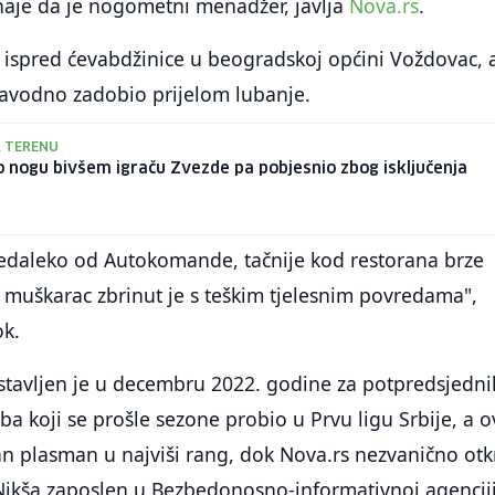
naje da je nogometni menadžer, javlja
Nova.rs
.
ispred ćevabdžinice u beogradskoj općini Voždovac, 
 navodno zadobio prijelom lubanje.
 TERENU
 nogu bivšem igraču Zvezde pa pobjesnio zbog isključenja
nedaleko od Autokomande, tačnije kod restorana brze
 muškarac zbrinut je s teškim tjelesnim povredama",
ok.
stavljen je u decembru 2022. godine za potpredsjedni
a koji se prošle sezone probio u Prvu ligu Srbije, a o
n plasman u najviši rang, dok Nova.rs nezvanično otk
 Nikša zaposlen u Bezbedonosno-informativnoj agencij