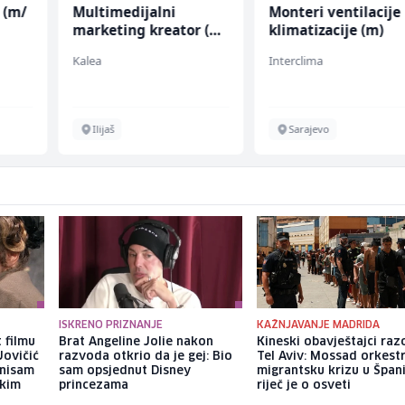
 (m/
Multimedijalni
Monteri ventilacije 
marketing kreator (m/
klimatizacije (m)
ž)
Kalea
Interclima
Ilijaš
Sarajevo
ISKRENO PRIZNANJE
KAŽNJAVANJE MADRIDA
 filmu
Brat Angeline Jolie nakon
Kineski obavještajci razo
Jovičić
razvoda otkrio da je gej: Bio
Tel Aviv: Mossad orkest
 nisam
sam opsjednut Disney
migrantsku krizu u Španij
ekim
princezama
riječ je o osveti