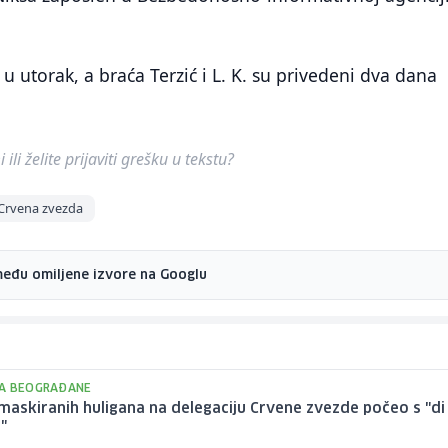
 utorak, a braća Terzić i L. K. su privedeni dva dana
ili želite prijaviti grešku u tekstu?
Crvena zvezda
među omiljene izvore na Googlu
A BEOGRAĐANE
askiranih huligana na delegaciju Crvene zvezde počeo s "di
?"