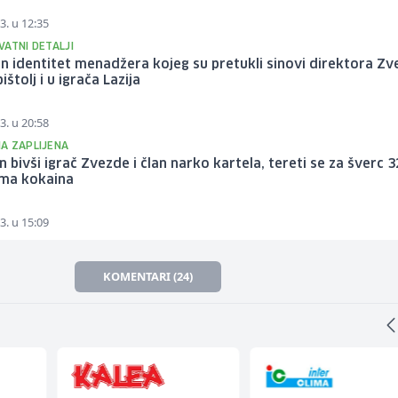
3. u 12:35
VATNI DETALJI
n identitet menadžera kojeg su pretukli sinovi direktora Zv
pištolj i u igrača Lazija
3. u 20:58
A ZAPLIJENA
 bivši igrač Zvezde i član narko kartela, tereti se za šverc 
ama kokaina
3. u 15:09
KOMENTARI (24)