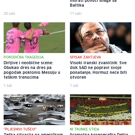
morati povući snage sa
Baltika
20 sati
11 sati
PORODIČNA TRAGEDIJA
SPISAK ZAHTJEVA
Dirljive i neobične scene:
Visoki iranski zvaničnik: Sve
Obukao dres na dres pa
dok SAD ne popravi svoje
pogodak poklonio Messiju u
ponašanje, Hormuz neće biti
teškim trenucima
otvoren
1 sat
1 sat
"PLJESNIVI TUŠEVI"
NI TRUNKE STIDA