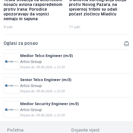
Teška situacija na američkom
Sramotna koreografija Delija
nosaču aviona raspoređenom
protiv Novog Pazara, na
protiv Irana: Porodice
sjevernoj tribini su odali
upozoravaju da vojnici
počast zločincu Mladiću
nemaju ni sapuna
9 sati
11 sati
Oglasi za posao
Medior Telco Engineer (m/ž)
Artco Group
Prijava do: 09.08.2026. u 23:59
Senior Telco Engineer (m/ž)
Artco Group
Prijava do: 09.08.2026. u 23:59
Medior Security Engineer (m/ž)
Artco Group
Prijava do: 09.08.2026. u 23:59
Početna
Dojavite vijest