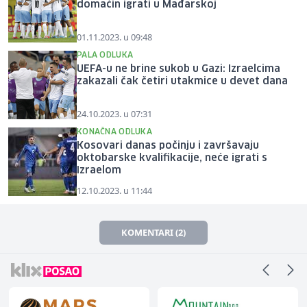
domaćin igrati u Mađarskoj
01.11.2023. u 09:48
PALA ODLUKA
UEFA-u ne brine sukob u Gazi: Izraelcima
zakazali čak četiri utakmice u devet dana
24.10.2023. u 07:31
KONAČNA ODLUKA
Kosovari danas počinju i završavaju
oktobarske kvalifikacije, neće igrati s
Izraelom
12.10.2023. u 11:44
KOMENTARI (2)