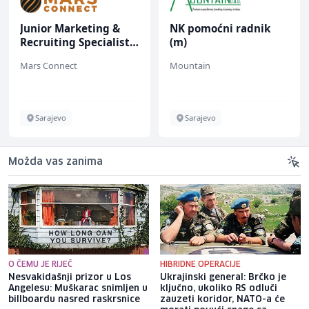
Junior Marketing &
NK pomoćni radnik
Recruiting Specialist
(m)
(m/ž)
Mars Connect
Mountain
Sarajevo
Sarajevo
Možda vas zanima
O ČEMU JE RIJEČ
HIBRIDNE OPERACIJE
Nesvakidašnji prizor u Los
Ukrajinski general: Brčko je
Angelesu: Muškarac snimljen u
ključno, ukoliko RS odluči
billboardu nasred raskrsnice
zauzeti koridor, NATO-a će