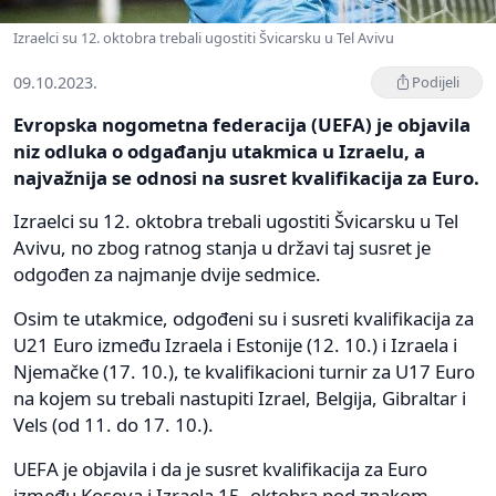
Izraelci su 12. oktobra trebali ugostiti Švicarsku u Tel Avivu
09.10.2023.
Podijeli
Evropska nogometna federacija (UEFA) je objavila
niz odluka o odgađanju utakmica u Izraelu, a
najvažnija se odnosi na susret kvalifikacija za Euro.
Izraelci su 12. oktobra trebali ugostiti Švicarsku u Tel
Avivu, no zbog ratnog stanja u državi taj susret je
odgođen za najmanje dvije sedmice.
Osim te utakmice, odgođeni su i susreti kvalifikacija za
U21 Euro između Izraela i Estonije (12. 10.) i Izraela i
Njemačke (17. 10.), te kvalifikacioni turnir za U17 Euro
na kojem su trebali nastupiti Izrael, Belgija, Gibraltar i
Vels (od 11. do 17. 10.).
UEFA je objavila i da je susret kvalifikacija za Euro
između Kosova i Izraela 15. oktobra pod znakom