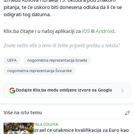
pitanja, te će uskoro biti donesena odluka da li će se
odigrati tog datuma.
Klix.ba čitajte i u našoj aplikaciji za
iOS
ili
Android
.
Znate nešto više o temi ili želite prijaviti grešku u tekstu?
UEFA
nogometna reprezentacija Izraela
nogometna reprezentacija Švicarske
Dodajte Klix.ba među omiljene izvore na Googlu
Više na istu temu
PALA ODLUKA
Izrael će utakmice kvalifikacija za Euro kao