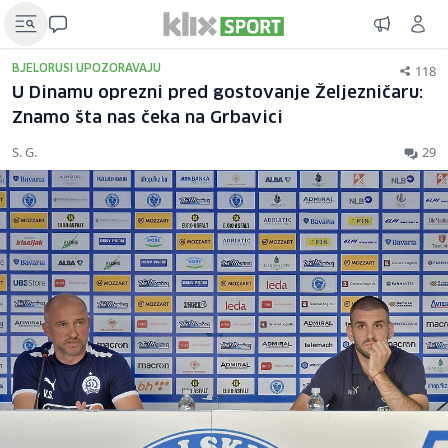
118
BJELORUSI UPOZORAVAJU
U Dinamu oprezni pred gostovanje Željezničaru:
Znamo šta nas čeka na Grbavici
S. G.
29