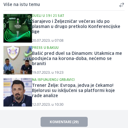
Više na istu temu
DUELI U 19 I 21 SAT
Sarajevo i Željezničar večeras idu po
plasman u drugo pretkolo Konferencijske
lige
20.07.2023. u 07:08
PRESS U BAKUU
Bašić pred duel sa Dinamom: Utakmica me
podsjeća na korona-doba, nećemo se
braniti
19.07.2023. u 19:23
NA ISPUNJENOJ GRBAVICI
Trener Želje: Evropa, jedva je čekamo!
Bjelorusi su isključeni sa platformi koje
rade analize
12.07.2023. u 10:30
KOMENTARI (29)