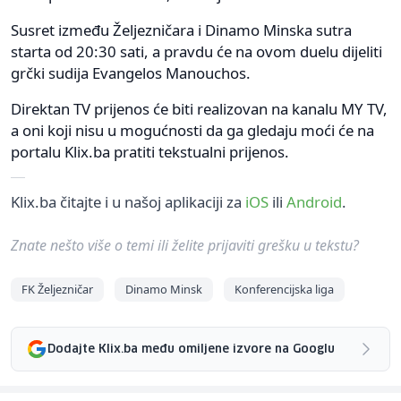
Susret između Željezničara i Dinamo Minska sutra
starta od 20:30 sati, a pravdu će na ovom duelu dijeliti
grčki sudija Evangelos Manouchos.
Direktan TV prijenos će biti realizovan na kanalu MY TV,
a oni koji nisu u mogućnosti da ga gledaju moći će na
portalu Klix.ba pratiti tekstualni prijenos.
Klix.ba čitajte i u našoj aplikaciji za
iOS
ili
Android
.
Znate nešto više o temi ili želite prijaviti grešku u tekstu?
FK Željezničar
Dinamo Minsk
Konferencijska liga
Dodajte Klix.ba među omiljene izvore na Googlu