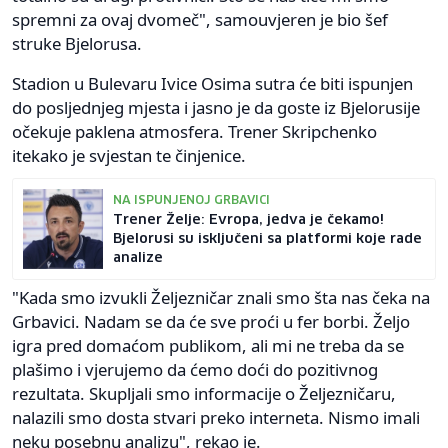
spremni za ovaj dvomeč", samouvjeren je bio šef
struke Bjelorusa.
Stadion u Bulevaru Ivice Osima sutra će biti ispunjen
do posljednjeg mjesta i jasno je da goste iz Bjelorusije
očekuje paklena atmosfera. Trener Skripchenko
itekako je svjestan te činjenice.
NA ISPUNJENOJ GRBAVICI
Trener Želje: Evropa, jedva je čekamo!
Bjelorusi su isključeni sa platformi koje rade
analize
"Kada smo izvukli Željezničar znali smo šta nas čeka na
Grbavici. Nadam se da će sve proći u fer borbi. Željo
igra pred domaćom publikom, ali mi ne treba da se
plašimo i vjerujemo da ćemo doći do pozitivnog
rezultata. Skupljali smo informacije o Željezničaru,
nalazili smo dosta stvari preko interneta. Nismo imali
neku posebnu analizu", rekao je.