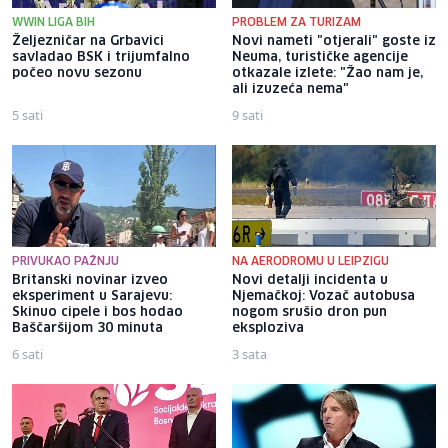
WWIN LIGA BIH
PROBLEM ZA TURIZAM
Željezničar na Grbavici
Novi nameti "otjerali" goste iz
savladao BSK i trijumfalno
Neuma, turističke agencije
počeo novu sezonu
otkazale izlete: "Žao nam je,
ali izuzeća nema"
5 sati
9 sati
PRIVUKAO PAŽNJU
NA AERODROMU U LEIPZIGU
Britanski novinar izveo
Novi detalji incidenta u
eksperiment u Sarajevu:
Njemačkoj: Vozač autobusa
Skinuo cipele i bos hodao
nogom srušio dron pun
Baščaršijom 30 minuta
eksploziva
6 sati
3 sata