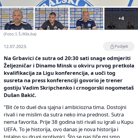
+4
(Foto: I. Š./Klix.ba)
12.07.2023.
Podijeli
Na Grbavici će sutra od 20:30 sati snage odmjeriti
Željezničar i Dinamo Minsk u okviru prvog pretkola
kvalifikacija za Ligu konferencija, a uoči tog
susreta na press konferenciji govorio je trener
gostiju Vadim Skripchenko i crnogorski nogometaš
Dušan Bakić.
"Bit će to duel dva sjajna i ambiciozna tima. Dostojni
rivali i ne mislim da sutra neko ima prednost. Sutra
nema favorita. Prije 38 godina isti rivali su igrali u Kupu
UEFA. To je historija, ovo danas je nova historija i
totalno su drugi protivnici. Što se nas tiče mi smo