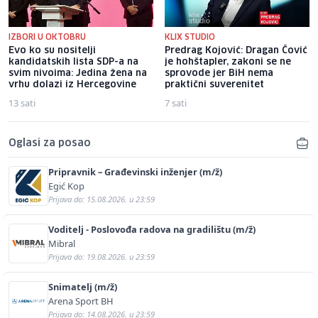
IZBORI U OKTOBRU
KLIX STUDIO
Evo ko su nositelji
Predrag Kojović: Dragan Čović
kandidatskih lista SDP-a na
je hohštapler, zakoni se ne
svim nivoima: Jedina žena na
sprovode jer BiH nema
vrhu dolazi iz Hercegovine
praktični suverenitet
13 sati
7 sati
Oglasi za posao
Pripravnik – Građevinski inženjer (m/ž)
Egić Kop
Prijava do: 15.08.2026. u 23:59
Voditelj - Poslovođa radova na gradilištu (m/ž)
Mibral
Prijava do: 19.08.2026. u 23:59
Snimatelj (m/ž)
Arena Sport BH
Prijava do: 14.08.2026. u 23:59