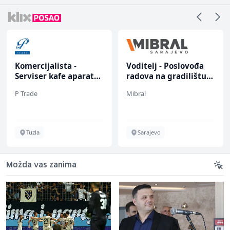
Komercijalista -
Voditelj - Poslovođa
Serviser kafe aparata
radova na gradilištu
(m/ž)
(m/ž)
P Trade
Mibral
Tuzla
Sarajevo
Možda vas zanima