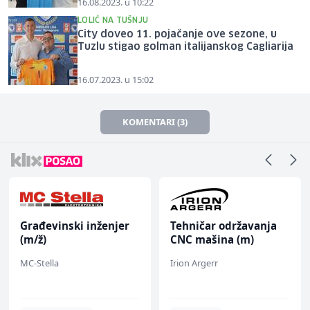
16.08.2023. u 10:22
LOLIĆ NA TUŠNJU
City doveo 11. pojačanje ove sezone, u
Tuzlu stigao golman italijanskog Cagliarija
16.07.2023. u 15:02
KOMENTARI (3)
Građevinski inženjer
Tehničar održavanja
(m/ž)
CNC mašina (m)
MC-Stella
Irion Argerr