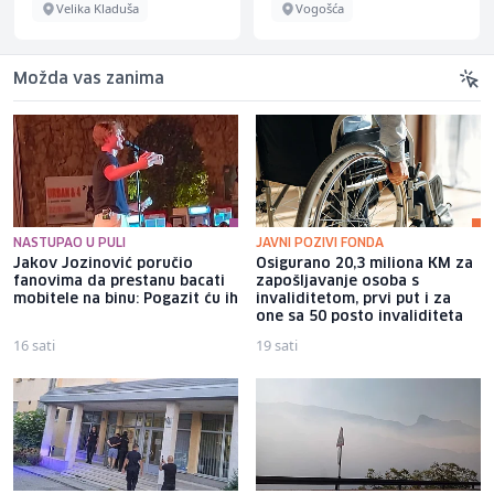
Velika Kladuša
Vogošća
Možda vas zanima
NASTUPAO U PULI
JAVNI POZIVI FONDA
Jakov Jozinović poručio
Osigurano 20,3 miliona KM za
fanovima da prestanu bacati
zapošljavanje osoba s
mobitele na binu: Pogazit ću ih
invaliditetom, prvi put i za
one sa 50 posto invaliditeta
16 sati
19 sati