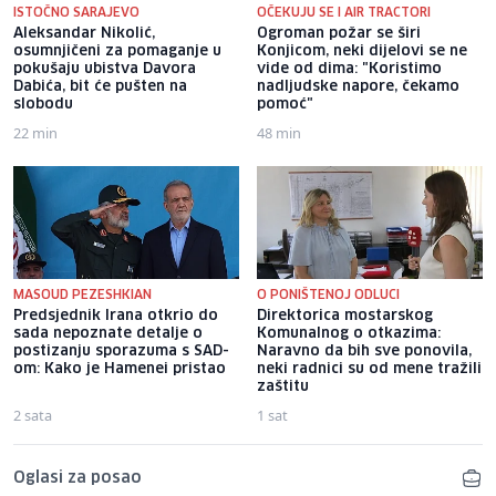
ISTOČNO SARAJEVO
OČEKUJU SE I AIR TRACTORI
Aleksandar Nikolić,
Ogroman požar se širi
osumnjičeni za pomaganje u
Konjicom, neki dijelovi se ne
pokušaju ubistva Davora
vide od dima: "Koristimo
Dabića, bit će pušten na
nadljudske napore, čekamo
slobodu
pomoć"
22 min
48 min
MASOUD PEZESHKIAN
O PONIŠTENOJ ODLUCI
Predsjednik Irana otkrio do
Direktorica mostarskog
sada nepoznate detalje o
Komunalnog o otkazima:
postizanju sporazuma s SAD-
Naravno da bih sve ponovila,
om: Kako je Hamenei pristao
neki radnici su od mene tražili
zaštitu
2 sata
1 sat
Oglasi za posao