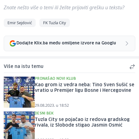
Znate nešto više o temi ili želite prijaviti grešku u tekstu?
Emir Sejdović
FK Tuzla City
Dodajte Klix.ba među omiljene izvore na Googlu
Više na istu temu
PRONAŠAO NOVI KLUB
Kao grom iz vedra neba: Tino Sven Sušić se
vratio u Premijer ligu Bosne i Hercegovine
29.08.2023. u 18:52
DESNI BEK
Tuzla City se pojačao iz redova gradskog
rivala, iz Slobode stigao Jasmin Osmić