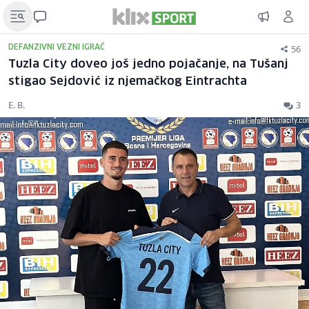
56
DEFANZIVNI VEZNI IGRAČ
Tuzla City doveo još jedno pojačanje, na Tušanj
stigao Sejdović iz njemačkog Eintrachta
E. B.
3