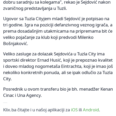
dobru saradnju sa kolegama", rekao je Sejdović nakon
zvaničnog predstavljanja u Tuzli.
Ugovor sa Tuzla Cityjem mladi Sejdović je potpisao na
tri godine. Igra na poziciji defanzivnog veznog igrača, a
prema dosadašnjim utakmicama na pripremama bit će
veliko pojačanje za klub koji predvodi Milenko
Bošnjaković.
Veliko zasluge za dolazak Sejdovića u Tuzla City ima
sportski direktor Ernad Husić, koji je prepoznao kvalitet
i doveo mladog nogometaša Eintrachta, koji je imao još
nekoliko konkretnih ponuda, ali se ipak odlučio za Tuzla
City.
Posrednik u ovom transferu bio je bh. menadžer Kenan
Cinac i Una Agency.
Klix.ba čitajte i u našoj aplikaciji za
iOS
ili
Android
.