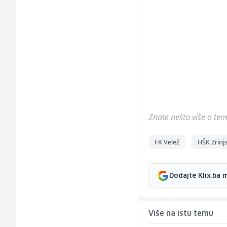
Znate nešto više o temi 
FK Velež
HŠK Zrinjs
Dodajte Klix.ba 
Više na istu temu