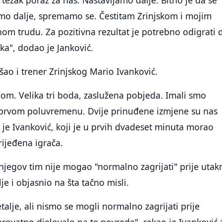
o težak poraz za nas. Nastavljamo dalje. Bitno je da se
emo dalje, spremamo se. Čestitam Zrinjskom i mojim
om trudu. Za pozitivna rezultat je potrebno odigrati 
ka", dodao je Janković.
ao i trener Zrinjskog Mario Ivanković.
om. Velika tri boda, zaslužena pobjeda. Imali smo
 prvom poluvremenu. Dvije prinuđene izmjene su nas
 je Ivanković, koji je u prvih dvadeset minuta morao
rijeđena igrača.
 njegov tim nije mogao "normalno zagrijati" prije utak
lje i objasnio na šta tačno misli.
talje, ali nismo se mogli normalno zagrijati prije