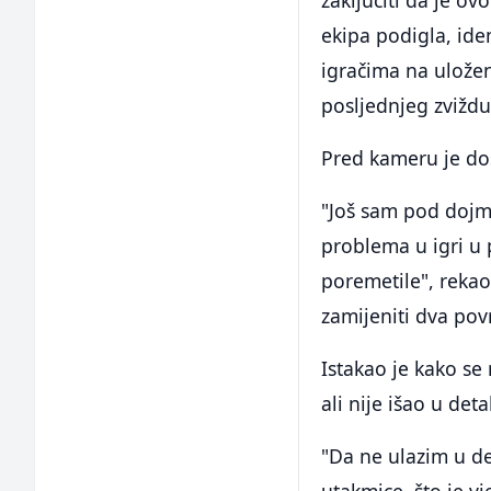
zaključiti da je ov
ekipa podigla, id
igračima na uložen
posljednjeg zviždu
Pred kameru je doš
"Još sam pod dojm
problema u igri u
poremetile", rekao
zamijeniti dva pov
Istakao je kako se
ali nije išao u deta
"Da ne ulazim u de