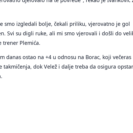
jerovatno djelovalo na te povrede", rekao je Ivanković 
smo izgledali bolje, čekali priliku, vjerovatno je gol
 Svi su digli ruke, ali mi smo vjerovali i došli do veli
 trener Plemića.
om danas ostao na +4 u odnosu na Borac, koji večeras 
 takmičenja, dok Velež i dalje treba da osigura opsta
h.