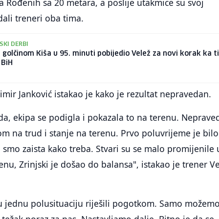
a Rođenih sa 20 metara, a poslije utakmice su svoj
li treneri oba tima.
KI DERBI
i golčinom Kiša u 95. minuti pobijedio Velež za novi korak ka ti
 BiH
imir Janković istakao je kako je rezultat nepravedan.
da, ekipa se podigla i pokazala to na terenu. Neprave
rom na trud i stanje na terenu. Prvo poluvrijeme je bilo
i smo zaista kako treba. Stvari su se malo promijenile 
, Zrinjski je došao do balansa", istakao je trener V
su jednu polusituaciju riješili pogotkom. Samo možem