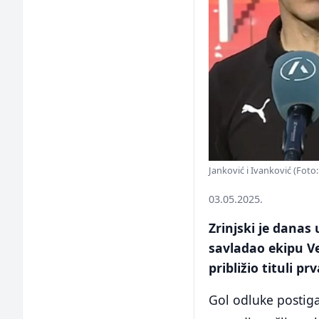
Janković i Ivanković (Fot
03.05.2025.
Zrinjski je danas
savladao ekipu V
približio tituli p
Gol odluke postiga