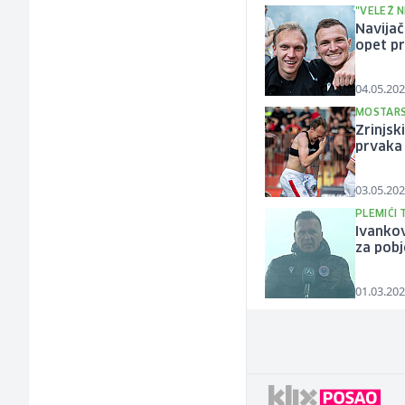
"VELEŽ N
Navijač
opet pr
04.05.202
MOSTARS
Zrinjsk
prvaka
03.05.202
PLEMIĆI 
Ivankov
za pob
01.03.202