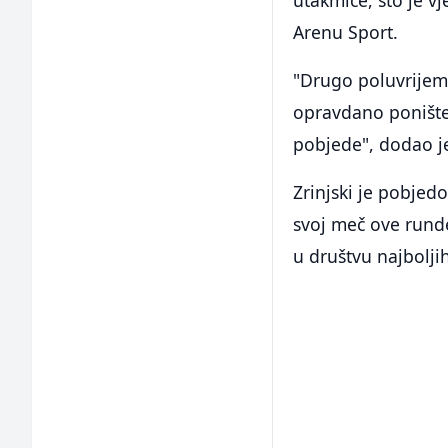
utakmice, što je v
Arenu Sport.
"Drugo poluvrijeme 
opravdano poništen.
pobjede", dodao je
Zrinjski je pobjed
svoj meč ove runde
u društvu najbolji