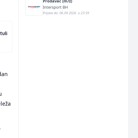
Prodavač (m/ž)
Intersport BH
Prijava do: 06.09.2026. u 23:59
tuli
dan
u
eleža
o