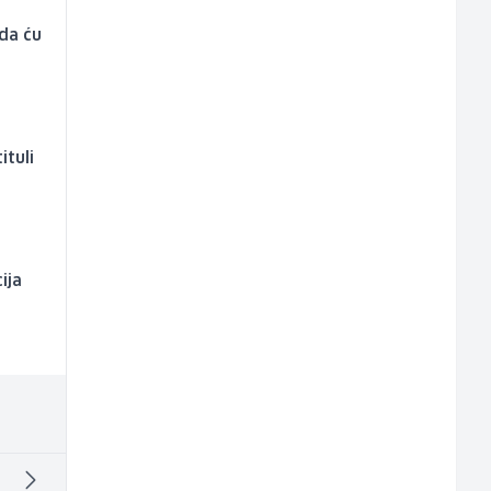
 da ću
ituli
ija