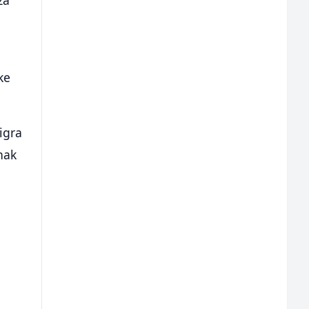
za
ke
igra
nak