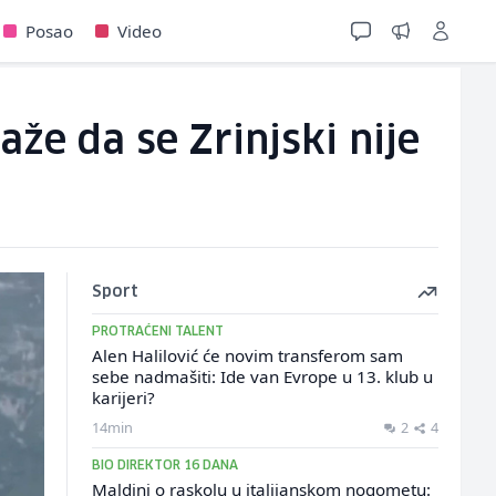
Posao
Video
že da se Zrinjski nije
Sport
PROTRAĆENI TALENT
Alen Halilović će novim transferom sam
sebe nadmašiti: Ide van Evrope u 13. klub u
karijeri?
14min
2
4
BIO DIREKTOR 16 DANA
Maldini o raskolu u italijanskom nogometu: