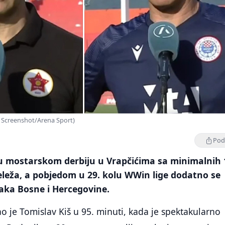
o: Screenshot/Arena Sport)
Podi
 u mostarskom derbiju u Vrapčićima sa minimalnih 
eleža, a pobjedom u 29. kolu WWin lige dodatno se
rvaka Bosne i Hercegovine.
o je Tomislav Kiš u 95. minuti, kada je spektakularno