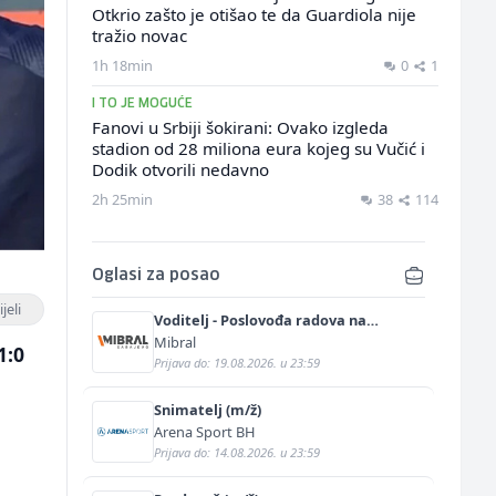
Otkrio zašto je otišao te da Guardiola nije
tražio novac
1h 18min
0
1
I TO JE MOGUĆE
Fanovi u Srbiji šokirani: Ovako izgleda
stadion od 28 miliona eura kojeg su Vučić i
Dodik otvorili nedavno
2h 25min
38
114
Oglasi za posao
jeli
Voditelj - Poslovođa radova na
gradilištu (m/ž)
Mibral
1:0
Prijava do: 19.08.2026. u 23:59
Snimatelj (m/ž)
Arena Sport BH
Prijava do: 14.08.2026. u 23:59