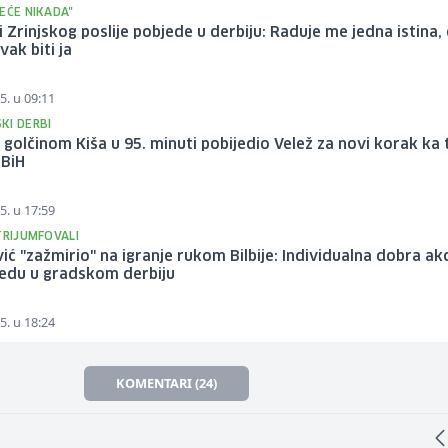
EĆE NIKADA"
i Zrinjskog poslije pobjede u derbiju: Raduje me jedna istina,
vak biti ja
5. u 09:11
KI DERBI
i golčinom Kiša u 95. minuti pobijedio Velež za novi korak ka t
 BiH
5. u 17:59
TRIJUMFOVALI
ić "zažmirio" na igranje rukom Bilbije: Individualna dobra akc
jedu u gradskom derbiju
5. u 18:24
KOMENTARI (24)