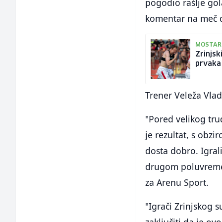
pogodio rašlje gol
komentar na meč da
MOSTARS
Zrinjsk
prvaka
Trener Veleža Vlad
"Pored velikog tru
je rezultat, s obzi
dosta dobro. Igral
drugom poluvremenu
za Arenu Sport.
"Igrači Zrinjskog 