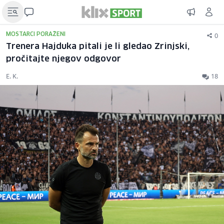
0
MOSTARCI PORAŽENI
Trenera Hajduka pitali je li gledao Zrinjski,
pročitajte njegov odgovor
E. K.
18