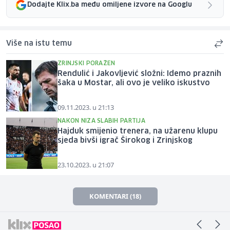
Dodajte Klix.ba među omiljene izvore na Googlu
Više na istu temu
ZRINJSKI PORAŽEN
Rendulić i Jakovljević složni: Idemo praznih
šaka u Mostar, ali ovo je veliko iskustvo
09.11.2023. u 21:13
NAKON NIZA SLABIH PARTIJA
Hajduk smijenio trenera, na užarenu klupu
sjeda bivši igrač Širokog i Zrinjskog
23.10.2023. u 21:07
KOMENTARI (18)