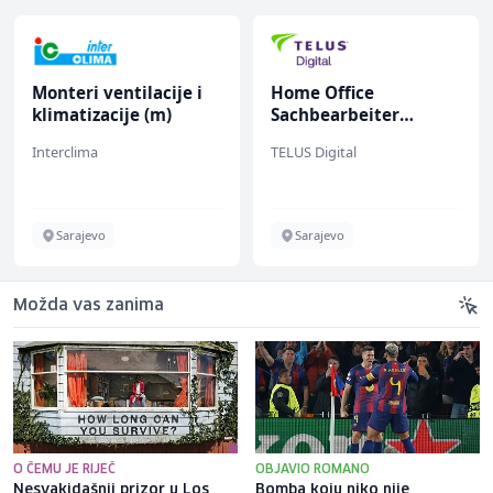
Monteri ventilacije i
Home Office
klimatizacije (m)
Sachbearbeiter
(m/w/d) für einen
Interclima
TELUS Digital
bekannten deutschen
Energieversorger
Sarajevo
Sarajevo
Možda vas zanima
O ČEMU JE RIJEČ
OBJAVIO ROMANO
Nesvakidašnji prizor u Los
Bomba koju niko nije