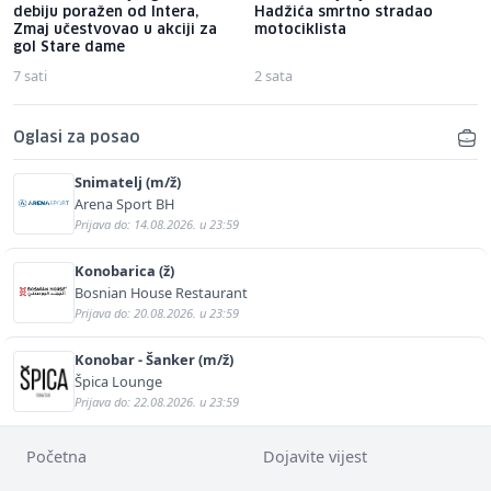
debiju poražen od Intera,
Hadžića smrtno stradao
Zmaj učestvovao u akciji za
motociklista
gol Stare dame
7 sati
2 sata
Oglasi za posao
Snimatelj (m/ž)
Arena Sport BH
Prijava do: 14.08.2026. u 23:59
Konobarica (ž)
Bosnian House Restaurant
Prijava do: 20.08.2026. u 23:59
Konobar - Šanker (m/ž)
Špica Lounge
Prijava do: 22.08.2026. u 23:59
Početna
Dojavite vijest