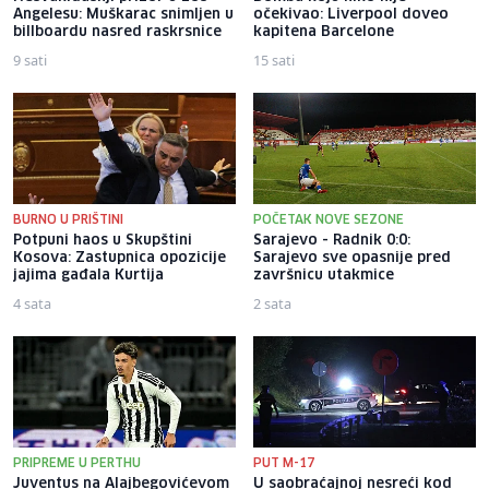
Angelesu: Muškarac snimljen u
očekivao: Liverpool doveo
billboardu nasred raskrsnice
kapitena Barcelone
9 sati
15 sati
BURNO U PRIŠTINI
POČETAK NOVE SEZONE
Potpuni haos u Skupštini
Sarajevo - Radnik 0:0:
Kosova: Zastupnica opozicije
Sarajevo sve opasnije pred
jajima gađala Kurtija
završnicu utakmice
4 sata
2 sata
PRIPREME U PERTHU
PUT M-17
Juventus na Alajbegovićevom
U saobraćajnoj nesreći kod