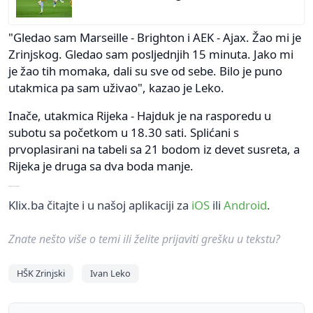
"Gledao sam Marseille - Brighton i AEK - Ajax. Žao mi je
Zrinjskog. Gledao sam posljednjih 15 minuta. Jako mi
je žao tih momaka, dali su sve od sebe. Bilo je puno
utakmica pa sam uživao", kazao je Leko.
Inače, utakmica Rijeka - Hajduk je na rasporedu u
subotu sa početkom u 18.30 sati. Splićani s
prvoplasirani na tabeli sa 21 bodom iz devet susreta, a
Rijeka je druga sa dva boda manje.
Klix.ba čitajte i u našoj aplikaciji za
iOS
ili
Android
.
Znate nešto više o temi ili želite prijaviti grešku u tekstu?
HŠK Zrinjski
Ivan Leko