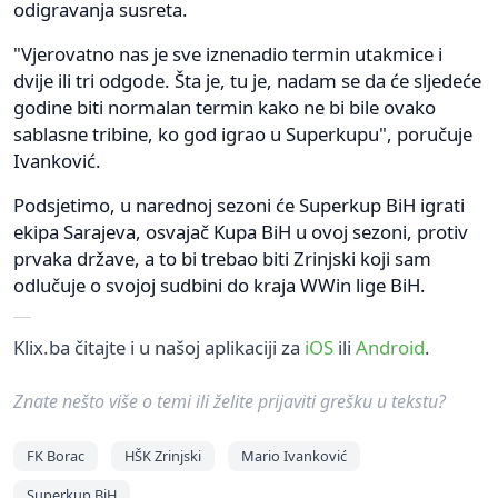
odigravanja susreta.
"Vjerovatno nas je sve iznenadio termin utakmice i
dvije ili tri odgode. Šta je, tu je, nadam se da će sljedeće
godine biti normalan termin kako ne bi bile ovako
sablasne tribine, ko god igrao u Superkupu", poručuje
Ivanković.
Podsjetimo, u narednoj sezoni će Superkup BiH igrati
ekipa Sarajeva, osvajač Kupa BiH u ovoj sezoni, protiv
prvaka države, a to bi trebao biti Zrinjski koji sam
odlučuje o svojoj sudbini do kraja WWin lige BiH.
Klix.ba čitajte i u našoj aplikaciji za
iOS
ili
Android
.
Znate nešto više o temi ili želite prijaviti grešku u tekstu?
FK Borac
HŠK Zrinjski
Mario Ivanković
Superkup BiH