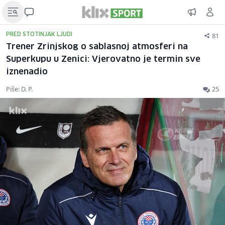
81
PRED STOTINJAK LJUDI
Trener Zrinjskog o sablasnoj atmosferi na
Superkupu u Zenici: Vjerovatno je termin sve
iznenadio
Piše: D. P.
25