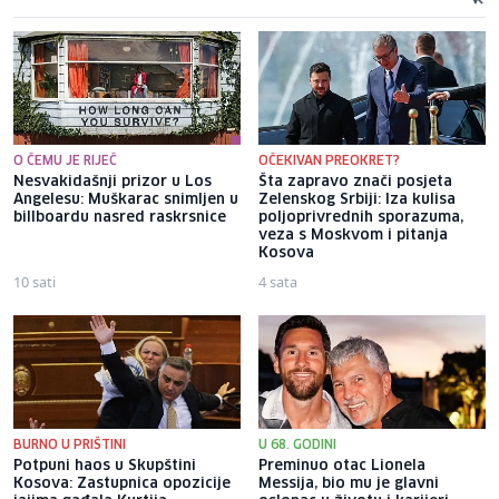
O ČEMU JE RIJEČ
OČEKIVAN PREOKRET?
Nesvakidašnji prizor u Los
Šta zapravo znači posjeta
Angelesu: Muškarac snimljen u
Zelenskog Srbiji: Iza kulisa
billboardu nasred raskrsnice
poljoprivrednih sporazuma,
veza s Moskvom i pitanja
Kosova
10 sati
4 sata
BURNO U PRIŠTINI
U 68. GODINI
Potpuni haos u Skupštini
Preminuo otac Lionela
Kosova: Zastupnica opozicije
Messija, bio mu je glavni