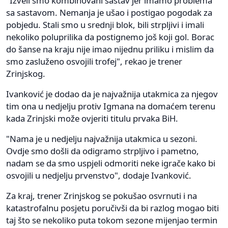
"Izveli smo kombinovani sastav jer imamo problema
sa sastavom. Nemanja je ušao i postigao pogodak za
pobjedu. Stali smo u srednji blok, bili strpljivi i imali
nekoliko poluprilika da postignemo još koji gol. Borac
do šanse na kraju nije imao nijednu priliku i mislim da
smo zasluženo osvojili trofej", rekao je trener
Zrinjskog.
Ivanković je dodao da je najvažnija utakmica za njegov
tim ona u nedjelju protiv Igmana na domaćem terenu
kada Zrinjski može ovjeriti titulu prvaka BiH.
"Nama je u nedjelju najvažnija utakmica u sezoni.
Ovdje smo došli da odigramo strpljivo i pametno,
nadam se da smo uspjeli odmoriti neke igrače kako bi
osvojili u nedjelju prvenstvo", dodaje Ivanković.
Za kraj, trener Zrinjskog se pokušao osvrnuti i na
katastrofalnu posjetu poručivši da bi razlog mogao biti
taj što se nekoliko puta tokom sezone mijenjao termin