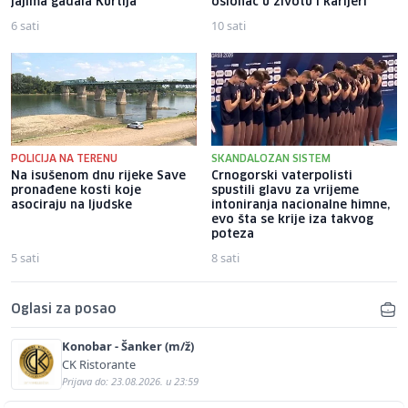
jajima gađala Kurtija
oslonac u životu i karijeri
6 sati
10 sati
POLICIJA NA TERENU
SKANDALOZAN SISTEM
Na isušenom dnu rijeke Save
Crnogorski vaterpolisti
pronađene kosti koje
spustili glavu za vrijeme
asociraju na ljudske
intoniranja nacionalne himne,
evo šta se krije iza takvog
poteza
5 sati
8 sati
Oglasi za posao
Konobar - Šanker (m/ž)
CK Ristorante
Prijava do: 23.08.2026. u 23:59