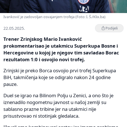
Ivanković je zadovoljan osvajanjem trofeja (Foto: I. Š./Klix.ba)
22.05.2025.
Podijeli
Trener Zrinjskog Mario Ivanković
prokomentarisao je utakmicu Superkupa Bosne i
Hercegovine u kojoj je njegov tim savladao Borac
rezultatom 1:0 i osvojio novi trofej.
Zrinjski je preko Borca osvojio prvi trofej Superkupa
BiH, takmičenja koje se odigralo nakon 24 godine
pauze.
Duel se igrao na Bilinom Polju u Zenici, a ono što je
iznenadilo nogometnu javnost u našoj zemlji su
sablasno prazne tribine jer na utakmici nije
prisustvovao ni stotinjak gledalaca.