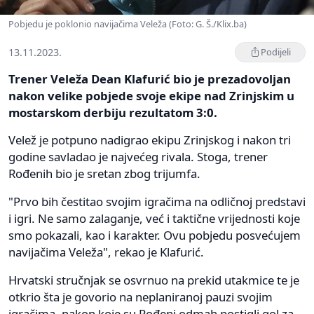
Pobjedu je poklonio navijačima Veleža (Foto: G. Š./Klix.ba)
13.11.2023.
Podijeli
Trener Veleža Dean Klafurić bio je prezadovoljan
nakon velike pobjede svoje ekipe nad Zrinjskim u
mostarskom derbiju rezultatom 3:0.
Velež je potpuno nadigrao ekipu Zrinjskog i nakon tri
godine savladao je najvećeg rivala. Stoga, trener
Rođenih bio je sretan zbog trijumfa.
"Prvo bih čestitao svojim igračima na odličnoj predstavi
i igri. Ne samo zalaganje, već i taktične vrijednosti koje
smo pokazali, kao i karakter. Ovu pobjedu posvećujem
navijačima Veleža", rekao je Klafurić.
Hrvatski stručnjak se osvrnuo na prekid utakmice te je
otkrio šta je govorio na neplaniranoj pauzi svojim
igračima, nakon koje su Rođeni odmah postigli gol za