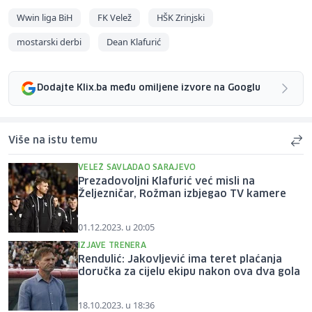
Wwin liga BiH
FK Velež
HŠK Zrinjski
mostarski derbi
Dean Klafurić
Dodajte Klix.ba među omiljene izvore na Googlu
Više na istu temu
VELEŽ SAVLADAO SARAJEVO
Prezadovoljni Klafurić već misli na
Željezničar, Rožman izbjegao TV kamere
01.12.2023. u 20:05
IZJAVE TRENERA
Rendulić: Jakovljević ima teret plaćanja
doručka za cijelu ekipu nakon ova dva gola
18.10.2023. u 18:36