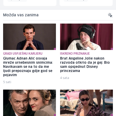
Možda vas zanima
GRADI USPJEŠNU KARIJERU
ISKRENO PRIZNANJE
Glumac Adnan Alić osvaja
Brat Angeline Jolie nakon
mreže urnebesnim snimcima:
razvoda otkrio da je gej: Bio
Navikavam se na to da me
sam opsjednut Disney
ljudi prepoznaju gdje god se
princezama
pojavim
4 sata
5 sati