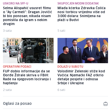
USKORO NA SFF-U
SKUPOCJEN MODNI DODATAK
Selma Alispahić ususret filmu
Mlađa kćerka Zdravka Čolića
o "Ay Carmeli": Dragan Jovičić
nosi torbicu vrijednu više od
bi bio ponosan; nikada nisam
3.000 dolara: Snimljena na
pomislila da igram s nekim
plaži u Budvi
drugim
3 sata
5 sati
OPERATIVNI PODACI
DOLAZI U SUBOTU
FUP dobio informacije da se
Volodimir Zelenski stiže kod
Đorđe Ždrale skriva u FBiH:
Vučića: Njemački FAZ otkrio
Rade na njegovom lociranju i
detalje posjete i odnosa
hapšenju
Srbije i Ukrajine
2 sata
6 sati
Oglasi za posao