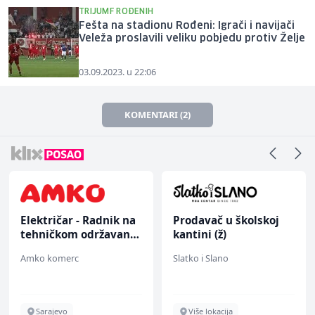
TRIJUMF ROĐENIH
Fešta na stadionu Rođeni: Igrači i navijači
Veleža proslavili veliku pobjedu protiv Želje
03.09.2023. u 22:06
KOMENTARI (2)
Električar - Radnik na
Prodavač u školskoj
tehničkom održavanju
kantini (ž)
(m/ž)
Amko komerc
Slatko i Slano
Sarajevo
Više lokacija