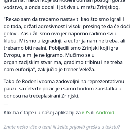
vodstvo, a onda dodali i još dva u mrežu Zrinjskog.
"Rekao sam da trebamo nastaviti kao što smo igrali i
do tada, držati agresivnost i visoki presing te da će doći
golovi. Zaslužili smo ovo jer naporno radimo svi u
klubu. Mi smo u izgradnji, a euforija nam ne treba, ali
trebamo biti realni. Pobijedili smo Zrinjski koji igra
Evropu, a mi je ne igramo. Mučimo se u
organizacijskim stvarima, gradimo tribinu i ne treba
nam euforija", zaključio je trener Veleža.
Tako će Rođeni veoma zadovoljni na reprezentativnu
pauzu sa četvrte pozicije i samo bodom zaostatka u
odnosu na trećeplasirani Zrinjski.
Klix.ba čitajte i u našoj aplikaciji za
iOS
ili
Android
.
Znate nešto više o temi ili želite prijaviti grešku u tekstu?