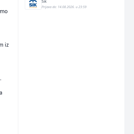
Sik
Prijava do: 14.08.2026. u 23:59
samo
m iz
.
a