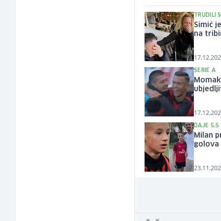
TRUDILI 
Simić j
na trib
17.12.202
SERIE A
Momak p
ubjedlj
17.12.202
DAJE 5,
Milan p
golova 
23.11.202