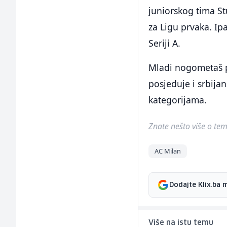
juniorskog tima St
za Ligu prvaka. Ipa
Seriji A.
Mladi nogometaš p
posjeduje i srbija
kategorijama.
Znate nešto više o temi 
AC Milan
Dodajte Klix.ba 
Više na istu temu