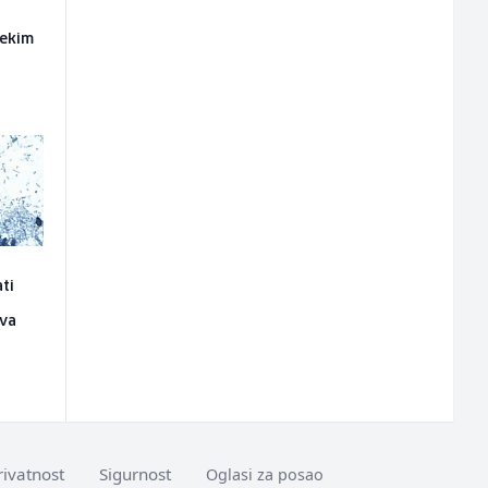
nekim
ati
ava
rivatnost
Sigurnost
Oglasi za posao