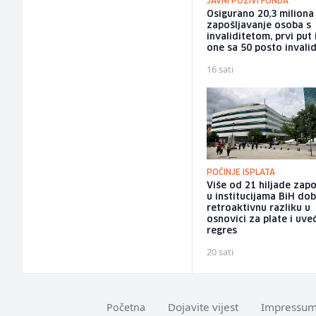
JAVNI POZIVI FONDA
Osigurano 20,3 milion
zapošljavanje osoba s
invaliditetom, prvi put 
one sa 50 posto invalid
16 sati
POČINJE ISPLATA
Više od 21 hiljade zapo
u institucijama BiH dob
retroaktivnu razliku u
osnovici za plate i uve
regres
20 sati
Dojavite vijest
Impressu
Početna