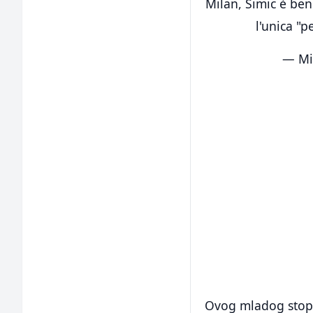
Milan, Simic è ben
l'unica "
— Mi
Ovog mladog stopera