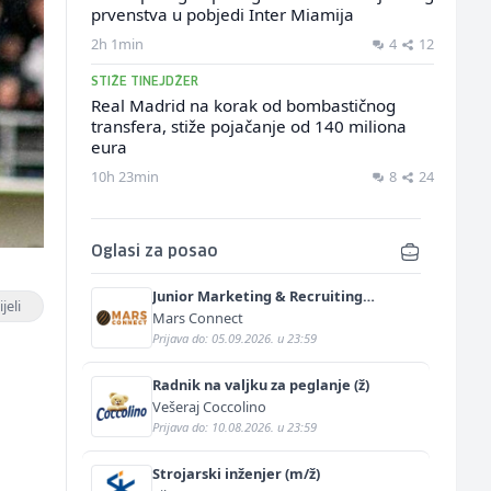
prvenstva u pobjedi Inter Miamija
2h 1min
4
12
STIŽE TINEJDŽER
Real Madrid na korak od bombastičnog
transfera, stiže pojačanje od 140 miliona
eura
10h 23min
8
24
Oglasi za posao
Junior Marketing & Recruiting
jeli
Specialist (m/ž)
Mars Connect
Prijava do: 05.09.2026. u 23:59
u
Radnik na valjku za peglanje (ž)
Vešeraj Coccolino
Prijava do: 10.08.2026. u 23:59
Strojarski inženjer (m/ž)