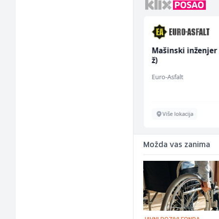
Tehničar održavanja
Mašinski inženjer
CNC mašina (m)
ž)
Irion Argerr
Euro-Asfalt
Vogošća
Više lokacija
Možda vas zanima