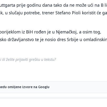
uttgarta prije godinu dana tako da ne može ući na B l
k, u slučaju potrebe, trener Stefano Pioli koristit će g
orijeklom iz BiH rođen je u Njemačkoj, a osim tog,
nsko državljanstvo te je nosio dres Srbije u omladinski
ili želite prijaviti grešku u tekstu?
među omiljene izvore na Googlu