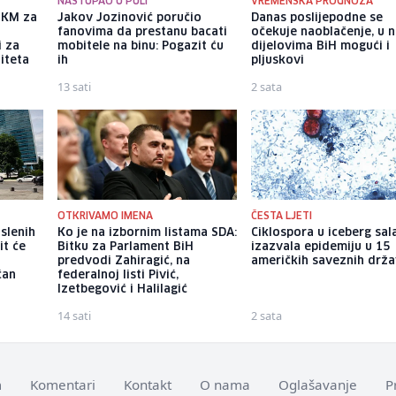
NASTUPAO U PULI
VREMENSKA PROGNOZA
a KM za
Jakov Jozinović poručio
Danas poslijepodne se
fanovima da prestanu bacati
očekuje naoblačenje, u 
i za
mobitele na binu: Pogazit ću
dijelovima BiH mogući i
iteta
ih
pljuskovi
13 sati
2 sata
OTKRIVAMO IMENA
ČESTA LJETI
slenih
Ko je na izbornim listama SDA:
Ciklospora u iceberg sal
it će
Bitku za Parlament BiH
izazvala epidemiju u 15
predvodi Zahiragić, na
američkih saveznih drž
ćan
federalnoj listi Pivić,
Izetbegović i Halilagić
14 sati
2 sata
m
Komentari
Kontakt
O nama
Oglašavanje
P