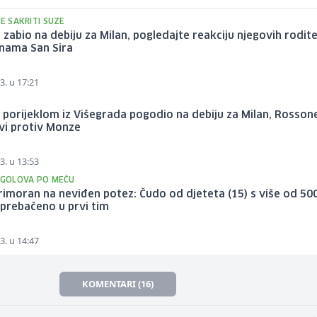
SE SAKRITI SUZE
e zabio na debiju za Milan, pogledajte reakciju njegovih rodite
inama San Sira
3. u 17:21
orijeklom iz Višegrada pogodio na debiju za Milan, Rossone
ivi protiv Monze
3. u 13:53
5 GOLOVA PO MEČU
rimoran na neviđen potez: Čudo od djeteta (15) s više od 50
prebačeno u prvi tim
3. u 14:47
KOMENTARI (16)