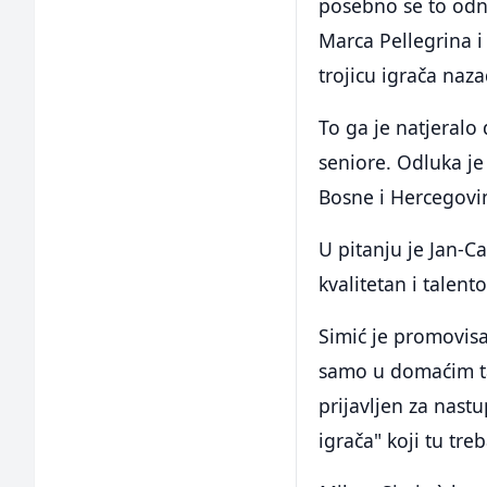
posebno se to odno
Marca Pellegrina i
trojicu igrača naza
To ga je natjeralo
seniore. Odluka je
Bosne i Hercegovi
U pitanju je Jan-C
kvalitetan i talent
Simić je promovisa
samo u domaćim takm
prijavljen za nast
igrača" koji tu tre