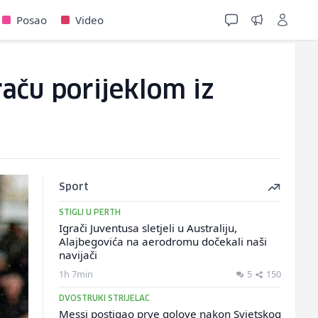
Posao
Video
aču porijeklom iz
Sport
STIGLI U PERTH
Igrači Juventusa sletjeli u Australiju,
Alajbegovića na aerodromu dočekali naši
navijači
1h 7min
5
150
DVOSTRUKI STRIJELAC
Messi postigao prve golove nakon Svjetskog