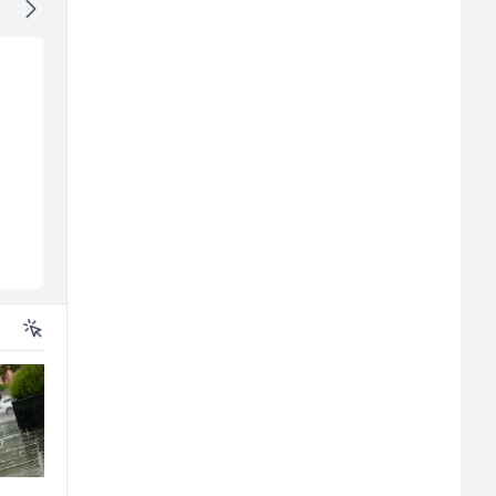
Bravar -
Junior Marketing &
Elektrozavarivač (m)
Recruiting Specialist
all
(m/ž)
Mountain
Mars Connect
Sarajevo
Sarajevo