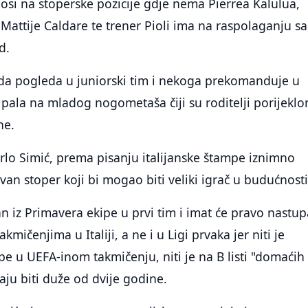
si na stoperske pozicije gdje nema Pierrea Kalulua,
 Mattije Caldare te trener Pioli ima na raspolaganju 
d.
 da pogleda u juniorski tim i nekoga prekomanduje u
 pala na mladog nogometaša čiji su roditelji porijeklo
ne.
arlo Simić, prema pisanju italijanske štampe iznimno
ovan stoper koji bi mogao biti veliki igrač u budućnosti
n iz Primavera ekipe u prvi tim i imat će pravo nastup
ičenjima u Italiji, a ne i u Ligi prvaka jer niti je
upe u UEFA-inom takmičenju, niti je na B listi "domaćih
baju biti duže od dvije godine.