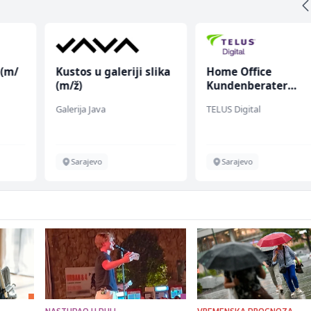
 (m/
Kustos u galeriji slika
Home Office
(m/ž)
Kundenberater
(m/w/d) für Vattenf
Galerija Java
TELUS Digital
Sarajevo
Sarajevo