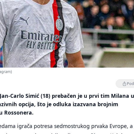
tagram)
Podi
Jan-Carlo Simić (18) prebačen je u prvi tim Milana 
ivnih opcija, što je odluka izazvana brojnim
u Rossonera.
vredama igrača potresa sedmostrukog prvaka Evrope, a