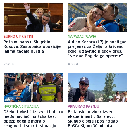
BURNO U PRIŠTINI
NAPADAČ PLAVIH
Potpuni haos u Skupštini
Aldian Korora (17) je postigao
Kosova: Zastupnica opozicije
prvijenac za Želju, otkriveno
jajima gađala Kurtija
gdje je završio njegov dres:
"Ne dao Bog da ga operete"
2 sata
4 sata
HAOTIČNA SITUACIJA
PRIVUKAO PAŽNJU
Džeko i Muslić izazvali ludnicu
Britanski novinar izveo
među navijačima Schalkea,
eksperiment u Sarajevu:
obezbjeđenje moralo
Skinuo cipele i bos hodao
reagovati i smiriti situaciju
Baščaršijom 30 minuta