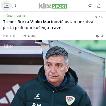
739
TEŠKA POVREDA
Trener Borca Vinko Marinović ostao bez dva
prsta prilikom košenja trave
Piše: E. K.
|
09.06.2026.
34