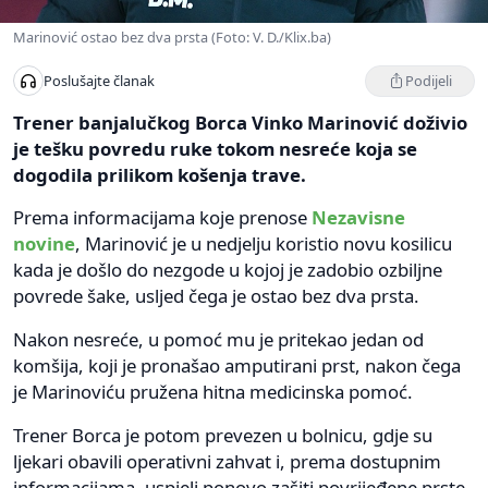
Marinović ostao bez dva prsta (Foto: V. D./Klix.ba)
Podijeli
Poslušajte članak
Trener banjalučkog Borca Vinko Marinović doživio
je tešku povredu ruke tokom nesreće koja se
dogodila prilikom košenja trave.
Prema informacijama koje prenose
Nezavisne
novine
, Marinović je u nedjelju koristio novu kosilicu
kada je došlo do nezgode u kojoj je zadobio ozbiljne
povrede šake, usljed čega je ostao bez dva prsta.
Nakon nesreće, u pomoć mu je pritekao jedan od
komšija, koji je pronašao amputirani prst, nakon čega
je Marinoviću pružena hitna medicinska pomoć.
Trener Borca je potom prevezen u bolnicu, gdje su
ljekari obavili operativni zahvat i, prema dostupnim
informacijama, uspjeli ponovo zašiti povrijeđene prste.