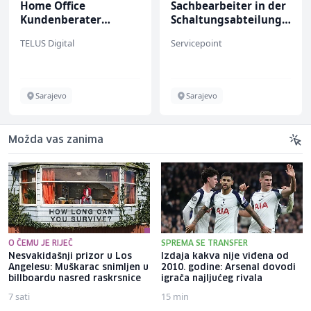
Home Office
Sachbearbeiter in der
Kundenberater
Schaltungsabteilung
(m/w/d) für ein
(m/w)
TELUS Digital
Servicepoint
renommiertes
Schuhunternehmen
Sarajevo
Sarajevo
Možda vas zanima
O ČEMU JE RIJEČ
SPREMA SE TRANSFER
Nesvakidašnji prizor u Los
Izdaja kakva nije viđena od
Angelesu: Muškarac snimljen u
2010. godine: Arsenal dovodi
billboardu nasred raskrsnice
igrača najljućeg rivala
7 sati
15 min