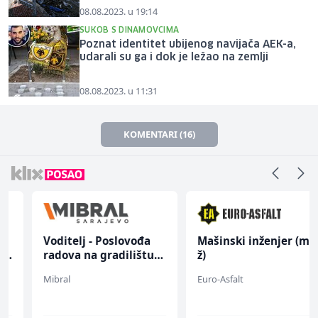
08.08.2023. u 19:14
SUKOB S DINAMOVCIMA
Poznat identitet ubijenog navijača AEK-a,
udarali su ga i dok je ležao na zemlji
08.08.2023. u 11:31
KOMENTARI (16)
Voditelj - Poslovođa
Mašinski inženjer (m/
radova na gradilištu
ž)
(m/ž)
Mibral
Euro-Asfalt