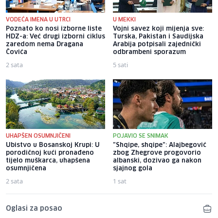
VODEĆA IMENA U UTRCI
U MEKKI
Poznato ko nosi izborne liste
Vojni savez koji mijenja sve:
HDZ-a: Već drugi izborni ciklus
Turska, Pakistan i Saudijska
zaredom nema Dragana
Arabija potpisali zajednički
Čovića
odbrambeni sporazum
2 sata
5 sati
UHAPŠEN OSUMNJIČENI
POJAVIO SE SNIMAK
Ubistvo u Bosanskoj Krupi: U
"Shqipe, shqipe": Alajbegović
porodičnoj kući pronađeno
zbog Zhegrove progovorio
tijelo muškarca, uhapšena
albanski, dozivao ga nakon
osumnjičena
sjajnog gola
2 sata
1 sat
Oglasi za posao