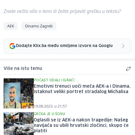
Znate nešto više o temi ili želite prijaviti grešku u tekstu?
AEK
Dinamo Zagreb
Dodajte Klix.ba među omiljene izvore na Googlu
Više na istu temu
POČAST ODALI I IGRAČI
Emotivni trenuci uoči meča AEK-a i Dinama,
istaknut veliki portret stradalog Michalisa
19.08.2023. u 21:57
GRČKA JE U ŠOKU
Oglasili se iz AEK-a nakon tragedije: Našeg
navijača su ubili hrvatski zločinci, skupo će
platiti