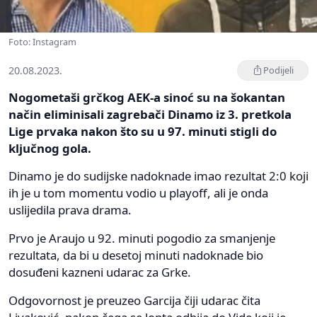
Foto: Instagram
20.08.2023.
Podijeli
Nogometaši grčkog AEK-a sinoć su na šokantan
način eliminisali zagrebači Dinamo iz 3. pretkola
Lige prvaka nakon što su u 97. minuti stigli do
ključnog gola.
Dinamo je do sudijske nadoknade imao rezultat 2:0 koji
ih je u tom momentu vodio u playoff, ali je onda
uslijedila prava drama.
Prvo je Araujo u 92. minuti pogodio za smanjenje
rezultata, da bi u desetoj minuti nadoknade bio
dosuđeni kazneni udarac za Grke.
Odgovornost je preuzeo Garcija čiji udarac čita