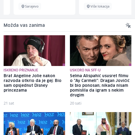
Sarajevo
Više lokacija
Možda vas zanima
ISKRENO PRIZNANJE
USKORO NA SFF-U
Brat Angeline Jolie nakon
Selma Alispahić ususret filmu
razvoda otkrio da je gej: Bio
o "Ay Carmeli": Dragan Jovičić
sam opsjednut Disney
bi bio ponosan; nikada nisam
princezama
pomislila da igram s nekim
drugim
21 sat
20 sati