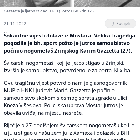
Gazzetta je ljetos stigao u BiH (Foto: HŠK Zrinjski)
21.11.2022.
Podijeli
Šokantne vijesti dolaze iz Mostara. Velika tragedija
pogodila je bh. sport pošto je jutros samoubistvo
počinio nogometaš Zrinjskog Karim Gazzetta (27).
Švicarski nogometaš, koji je ljetos stigao u Zrinjski,
izvršio je samoubistvo, potvrđeno je za portal Klix.ba.
Ovu tragičnu vijest potvrdio nam je glasnogovornik
MUP-a HNK Ljudevit Marić. Gazzetta je počinio
samoubistvo skokom s osmog sprata zgrade u ulici
Kneza Višeslava. Policijska uprava Mostar jutros je
obavila uviđaj na mjestu nesreće.
Riječ je o 27-godišnjem švicarskom nogometašu koji je
u julu stigao u našu zemlju iz Xamaxa i dolazak u BiH