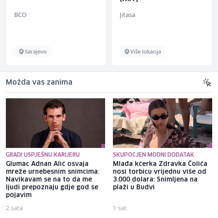
BCO
Jitasa
Sarajevo
Više lokacija
Možda vas zanima
GRADI USPJEŠNU KARIJERU
SKUPOCJEN MODNI DODATAK
Glumac Adnan Alić osvaja
Mlađa kćerka Zdravka Čolića
mreže urnebesnim snimcima:
nosi torbicu vrijednu više od
Navikavam se na to da me
3.000 dolara: Snimljena na
ljudi prepoznaju gdje god se
plaži u Budvi
pojavim
2 sata
1 sat