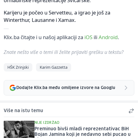
omladinske reprezentacije Švicarske.
Karijeru je počeo u Servetteu, a igrao je još za
Winterthur, Lausanne i Xamax.
Klix.ba čitajte i u našoj aplikaciji za
iOS
ili
Android
.
Znate nešto više o temi ili želite prijaviti grešku u tekstu?
HŠK Zrinjski
Karim Gazzetta
Dodajte Klix.ba među omiljene izvore na Googlu
Više na istu temu
NIJE IZDRŽAO
Preminuo bivši mladi reprezentativac BiH
Bojan Jamina koji je nedavno sebi pucao u