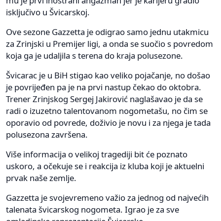
mu je prvi inostrani angažman jer je karijeru gradio
isključivo u Švicarskoj.
Ove sezone Gazzetta je odigrao samo jednu utakmicu
za Zrinjski u Premijer ligi, a onda se suočio s povredom
koja ga je udaljila s terena do kraja polusezone.
Švicarac je u BiH stigao kao veliko pojačanje, no došao
je povrijeđen pa je na prvi nastup čekao do oktobra.
Trener Zrinjskog Sergej Jakirović naglašavao je da se
radi o izuzetno talentovanom nogometašu, no čim se
oporavio od povrede, doživio je novu i za njega je tada
polusezona završena.
Više informacija o velikoj tragediji bit će poznato
uskoro, a očekuje se i reakcija iz kluba koji je aktuelni
prvak naše zemlje.
Gazzetta je svojevremeno važio za jednog od najvećih
talenata švicarskog nogometa. Igrao je za sve