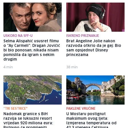
USKORO NA SFF-U
ISKRENO PRIZNANJE
Selma Alispahić ususret filmu
Brat Angeline Jolie nakon
o "Ay Carmeli": Dragan Jovičić
razvoda otkrio da je gej: Bio
bi bio ponosan; nikada nisam
sam opsjednut Disney
pomislila da igram s nekim
princezama
drugim
4 min
38 min
"TRI SESTRICE"
PAKLENE VRUĆINE
Nadomak granice s BiH
U Mostaru postignut
razvija se luksuzni resort
maksimum ovog ljeta:
vrijedan 920 miliona eura:
Izmjerena temperatura od
Potpuno će promijeniti
42,3 stepena Celzijusa