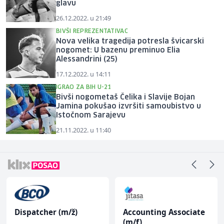
glavu
26.12.2022. u 21:49
BIVŠI REPREZENTATIVAC
Nova velika tragedija potresla švicarski
nogomet: U bazenu preminuo Elia
Alessandrini (25)
17.12.2022. u 14:11
IGRAO ZA BIH U-21
Bivši nogometaš Čelika i Slavije Bojan
Jamina pokušao izvršiti samoubistvo u
Istočnom Sarajevu
21.11.2022. u 11:40
Dispatcher (m/ž)
Accounting Associate
(m/f)