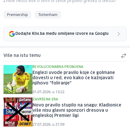
Znate nešto više o temi ili želite prijaviti grešku u tekstu?
Premiership
Tottenham
Dodajte Klix.ba među omiljene izvore na Googlu
Više na istu temu
REVOLUCIONARNA PROMJENA
Englezi uvode pravilo koje će golmane
dovesti u red, evo kako će kažnjavati
njihovo "foliranje"
31.07.2026. u 13:22
ZAVRŠENA ERA
Novo pravilo stupilo na snagu: Kladionice
više nisu glavni sponzori dresova u
engleskoj Premier ligi
27.07.2026. u 21:59