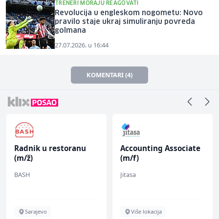
TRENERI MORAJU REAGOVATI
Revolucija u engleskom nogometu: Novo
pravilo staje ukraj simuliranju povreda
golmana
27.07.2026. u 16:44
KOMENTARI (4)
Radnik u restoranu
Accounting Associate
(m/ž)
(m/f)
BASH
Jitasa
Sarajevo
Više lokacija