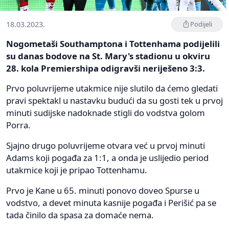
18.03.2023.
Podijeli
Nogometaši Southamptona i Tottenhama podijelili
su danas bodove na St. Mary's stadionu u okviru
28. kola Premiershipa odigravši neriješeno 3:3.
Prvo poluvrijeme utakmice nije slutilo da ćemo gledati
pravi spektakl u nastavku budući da su gosti tek u prvoj
minuti sudijske nadoknade stigli do vodstva golom
Porra.
Sjajno drugo poluvrijeme otvara već u prvoj minuti
Adams koji pogađa za 1:1, a onda je uslijedio period
utakmice koji je pripao Tottenhamu.
Prvo je Kane u 65. minuti ponovo doveo Spurse u
vodstvo, a devet minuta kasnije pogađa i Perišić pa se
tada činilo da spasa za domaće nema.