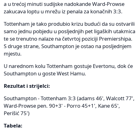
a u trećoj minuti sudijske nadokande Ward-Prowse
zakucava loptu u mrežu iz penala za konačnih 3:3.
Tottenham je tako produbio krizu budući da su ostvarili
samo jednu pobjedu u posljednjih pet ligaških utakmica
te se trenutno nalaze na četvrtoj poziciji Premiershipa.
S druge strane, Southampton je ostao na posljednjem
mjestu.
U narednom kolu Tottenham gostuje Evertonu, dok će
Southampton u goste West Hamu.
Rezultat i strijelci:
Southampton - Tottenham 3:3 (adams 46', Walcott 77',
Ward-Prowse pen. 90+3' - Porro 45+1', Kane 65',
Perišić 75')
Tabela: