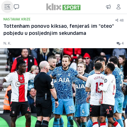
48
NASTAVAK KRIZE
Tottenham ponovo kiksao, fenjeraš im "oteo"
pobjedu u posljednjim sekundama
N. K.
4