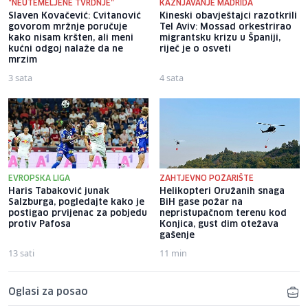
"NEUTEMELJENE TVRDNJE"
KAŽNJAVANJE MADRIDA
Slaven Kovačević: Cvitanović
Kineski obavještajci razotkrili
govorom mržnje poručuje
Tel Aviv: Mossad orkestrirao
kako nisam kršten, ali meni
migrantsku krizu u Španiji,
kućni odgoj nalaže da ne
riječ je o osveti
mrzim
3 sata
4 sata
EVROPSKA LIGA
ZAHTJEVNO POŽARIŠTE
Haris Tabaković junak
Helikopteri Oružanih snaga
Salzburga, pogledajte kako je
BiH gase požar na
postigao prvijenac za pobjedu
nepristupačnom terenu kod
protiv Pafosa
Konjica, gust dim otežava
gašenje
13 sati
11 min
Oglasi za posao