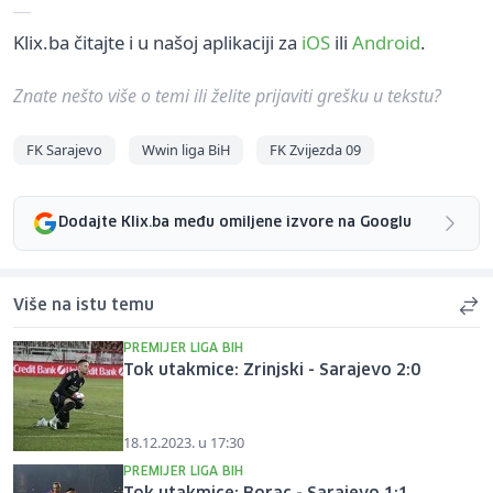
Klix.ba čitajte i u našoj aplikaciji za
iOS
ili
Android
.
Znate nešto više o temi ili želite prijaviti grešku u tekstu?
FK Sarajevo
Wwin liga BiH
FK Zvijezda 09
Dodajte Klix.ba među omiljene izvore na Googlu
Više na istu temu
PREMIJER LIGA BIH
Tok utakmice: Zrinjski - Sarajevo 2:0
18.12.2023. u 17:30
PREMIJER LIGA BIH