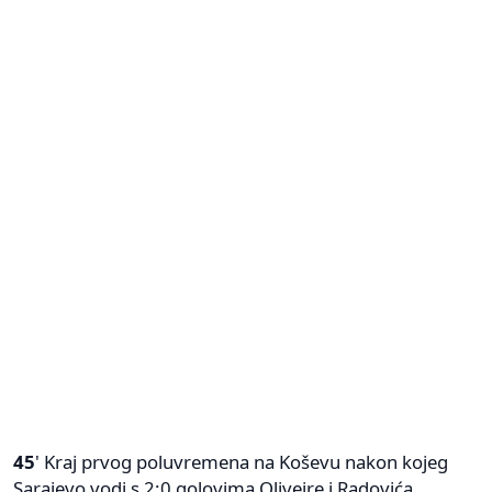
45
' Kraj prvog poluvremena na Koševu nakon kojeg
Sarajevo vodi s 2:0 golovima Oliveire i Radovića.