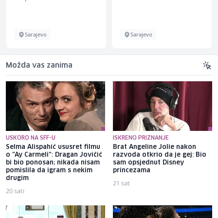
Sarajevo
Sarajevo
Možda vas zanima
USKORO NA SFF-U
ISKRENO PRIZNANJE
Selma Alispahić ususret filmu
Brat Angeline Jolie nakon
o "Ay Carmeli": Dragan Jovičić
razvoda otkrio da je gej: Bio
bi bio ponosan; nikada nisam
sam opsjednut Disney
pomislila da igram s nekim
princezama
drugim
21 sat
20 sati