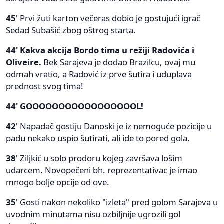
45
' Prvi žuti karton večeras dobio je gostujući igrač
Sedad Subašić zbog oštrog starta.
44' Kakva akcija Bordo tima u režiji Radovića i
Oliveire.
Bek Sarajeva je dodao Brazilcu, ovaj mu
odmah vratio, a Radović iz prve šutira i uduplava
prednost svog tima!
44' GOOOOOOOOOOOOOOOOOL!
42
' Napadač gostiju Danoski je iz nemoguće pozicije u
padu nekako uspio šutirati, ali ide to pored gola.
38
' Ziljkić u solo prodoru kojeg završava lošim
udarcem. Novopečeni bh. reprezentativac je imao
mnogo bolje opcije od ove.
35
' Gosti nakon nekoliko "izleta" pred golom Sarajeva u
uvodnim minutama nisu ozbiljnije ugrozili gol