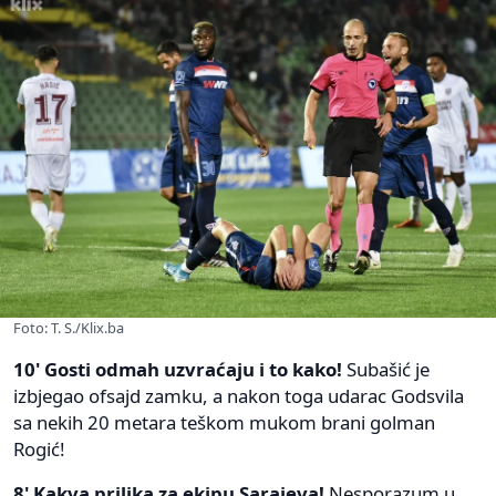
Foto: T. S./Klix.ba
10' Gosti odmah uzvraćaju i to kako!
Subašić je
izbjegao ofsajd zamku, a nakon toga udarac Godsvila
sa nekih 20 metara teškom mukom brani golman
Rogić!
8' Kakva prilika za ekipu Sarajeva!
Nesporazum u