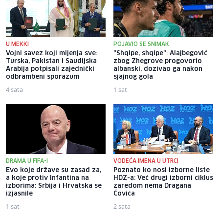
U MEKKI
POJAVIO SE SNIMAK
Vojni savez koji mijenja sve:
"Shqipe, shqipe": Alajbegović
Turska, Pakistan i Saudijska
zbog Zhegrove progovorio
Arabija potpisali zajednički
albanski, dozivao ga nakon
odbrambeni sporazum
sjajnog gola
4 sata
1 sat
DRAMA U FIFA-I
VODEĆA IMENA U UTRCI
Evo koje države su zasad za,
Poznato ko nosi izborne liste
a koje protiv Infantina na
HDZ-a: Već drugi izborni ciklus
izborima: Srbija i Hrvatska se
zaredom nema Dragana
izjasnile
Čovića
1 sat
2 sata