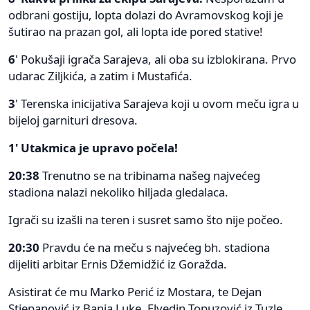
odbrani gostiju, lopta dolazi do Avramovskog koji je
šutirao na prazan gol, ali lopta ide pored stative!
6
' Pokušaji igrača Sarajeva, ali oba su izblokirana. Prvo
udarac Ziljkića, a zatim i Mustafića.
3
' Terenska inicijativa Sarajeva koji u ovom meču igra u
bijeloj garnituri dresova.
1' Utakmica je upravo počela!
20:38
Trenutno se na tribinama našeg najvećeg
stadiona nalazi nekoliko hiljada gledalaca.
Igrači su izašli na teren i susret samo što nije počeo.
20:30
Pravdu će na meču s najvećeg bh. stadiona
dijeliti arbitar Ernis Džemidžić iz Goražda.
Asistirat će mu Marko Perić iz Mostara, te Dejan
Stjepanović iz Banja Luke. Elvedin Topuzović iz Tuzle