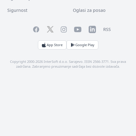
Sigurnost
Oglasi za posao
Facebook
YouTube
LinkedIn
Twitter
Instagram
RSS
App Store
Google Play
Copyright 2000-2026 InterSoft d.o.o. Sarajevo. ISSN 2566-3771. Sva prava
zadržana. Zabranjeno preuzimanje sadržaja bez dozvole izdavača.