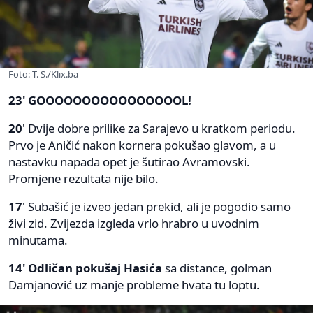
Foto: T. S./Klix.ba
23' GOOOOOOOOOOOOOOOOL!
20
' Dvije dobre prilike za Sarajevo u kratkom periodu.
Prvo je Aničić nakon kornera pokušao glavom, a u
nastavku napada opet je šutirao Avramovski.
Promjene rezultata nije bilo.
17
' Subašić je izveo jedan prekid, ali je pogodio samo
živi zid. Zvijezda izgleda vrlo hrabro u uvodnim
minutama.
14' Odličan pokušaj Hasića
sa distance, golman
Damjanović uz manje probleme hvata tu loptu.