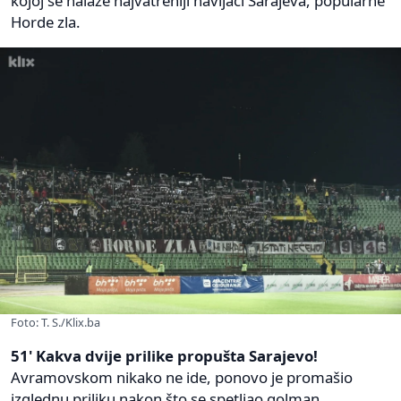
kojoj se nalaze najvatreniji navijači Sarajeva, popularne
Horde zla.
Foto: T. S./Klix.ba
51' Kakva dvije prilike propušta Sarajevo!
Avramovskom nikako ne ide, ponovo je promašio
izglednu priliku nakon što se spetljao golman