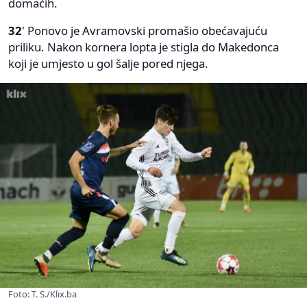
domaćih.
32
' Ponovo je Avramovski promašio obećavajuću
priliku. Nakon kornera lopta je stigla do Makedonca
koji je umjesto u gol šalje pored njega.
Foto: T. S./Klix.ba