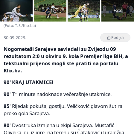
+22
(Foto: T. S./Klix.ba)
30.09.2023.
Podijeli
Nogometaši Sarajeva savladali su Zvijezdu 09
rezultatom 2:0 u okviru 9. kola Premijer lige BiH, a
tekstualni prijenos mogli ste pratiti na portalu
Klix.ba.
90' KRAJ UTAKMICE!
90
' Tri minute nadoknade večerašnje utakmice.
85
' Rijedak pokušaj gostiju. Veličković glavom šutira
preko gola Sarajeva.
80
' Dvostruka izmjena u ekipi Sarajeva. Mustafić i
Oliveira idu iz igre, na terenu su Čataković i Juraldžija.