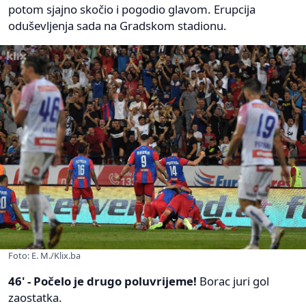
potom sjajno skočio i pogodio glavom. Erupcija
oduševljenja sada na Gradskom stadionu.
Foto: E. M./Klix.ba
46' - Počelo je drugo poluvrijeme!
Borac juri gol
zaostatka.