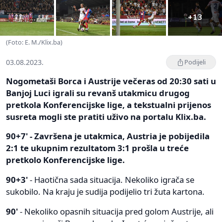
+13
(Foto: E. M./Klix.ba)
03.08.2023.
Podijeli
Nogometaši Borca i Austrije večeras od 20:30 sati u
Banjoj Luci igrali su revanš utakmicu drugog
pretkola Konferencijske lige, a tekstualni prijenos
susreta mogli ste pratiti uživo na portalu Klix.ba.
90+7' - Završena je utakmica, Austria je pobijedila
2:1 te ukupnim rezultatom 3:1 prošla u treće
pretkolo Konferencijske lige.
90+3'
- Haotična sada situacija. Nekoliko igrača se
sukobilo. Na kraju je sudija podijelio tri žuta kartona.
90'
- Nekoliko opasnih situacija pred golom Austrije, ali