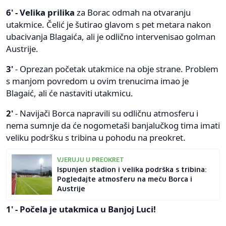
6' - Velika prilika
za Borac odmah na otvaranju
utakmice. Čelić je šutirao glavom s pet metara nakon
ubacivanja Blagaića, ali je odlično intervenisao golman
Austrije.
3'
- Oprezan početak utakmice na obje strane. Problem
s manjom povredom u ovim trenucima imao je
Blagaić, ali će nastaviti utakmicu.
2'
- Navijači Borca napravili su odličnu atmosferu i
nema sumnje da će nogometaši banjalučkog tima imati
veliku podršku s tribina u pohodu na preokret.
VJERUJU U PREOKRET
Ispunjen stadion i velika podrška s tribina:
Pogledajte atmosferu na meču Borca i
Austrije
1' - Počela je utakmica u Banjoj Luci!