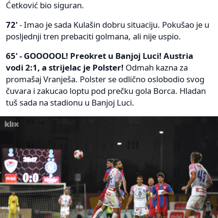
Ćetković bio siguran.
72'
- Imao je sada Kulašin dobru situaciju. Pokušao je u
posljednji tren prebaciti golmana, ali nije uspio.
65' - GOOOOOL! Preokret u Banjoj Luci! Austria
vodi 2:1, a strijelac je Polster!
Odmah kazna za
promašaj Vranješa. Polster se odlično oslobodio svog
čuvara i zakucao loptu pod prečku gola Borca. Hladan
tuš sada na stadionu u Banjoj Luci.