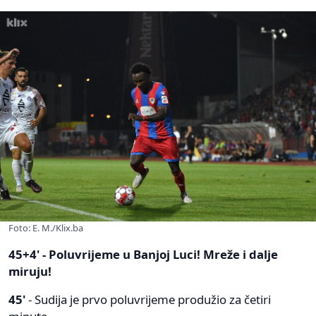
Foto: E. M./Klix.ba
45+4' - Poluvrijeme u Banjoj Luci! Mreže i dalje
miruju!
45'
- Sudija je prvo poluvrijeme produžio za četiri