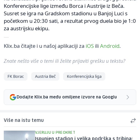
Konferencijske lige između Borca i Austrije iz Beča.
Susret se igra na Gradskom stadionu u Banjoj Luci s
početkom u 20:30 sati, a rezultat prvog duela bio je 1:0
za austrijsku ekipu.
Klix.ba čitajte i u našoj aplikaciji za
iOS
ili
Android
.
Znate nešto više o temi ili želite prijaviti grešku u tekstu?
FK Borac
Austria Beč
Konferencijska liga
Dodajte Klix.ba među omiljene izvore na Googlu
Više na istu temu
VJERUJU U PREOKRET
Ispunjen stadion i velika podrška s tribina: