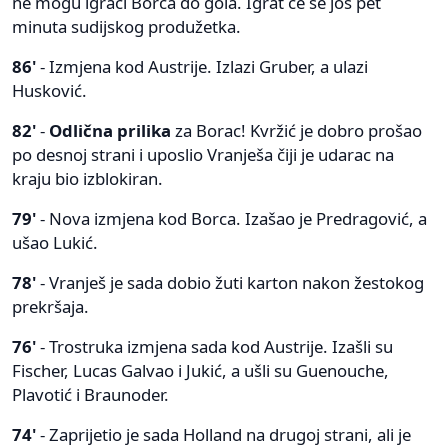
ne mogu igrači Borca do gola. Igrat će se još pet
minuta sudijskog produžetka.
86'
- Izmjena kod Austrije. Izlazi Gruber, a ulazi
Husković.
82'
-
Odlična prilika
za Borac! Kvržić je dobro prošao
po desnoj strani i uposlio Vranješa čiji je udarac na
kraju bio izblokiran.
79'
- Nova izmjena kod Borca. Izašao je Predragović, a
ušao Lukić.
78'
- Vranješ je sada dobio žuti karton nakon žestokog
prekršaja.
76'
- Trostruka izmjena sada kod Austrije. Izašli su
Fischer, Lucas Galvao i Jukić, a ušli su Guenouche,
Plavotić i Braunoder.
74'
- Zaprijetio je sada Holland na drugoj strani, ali je