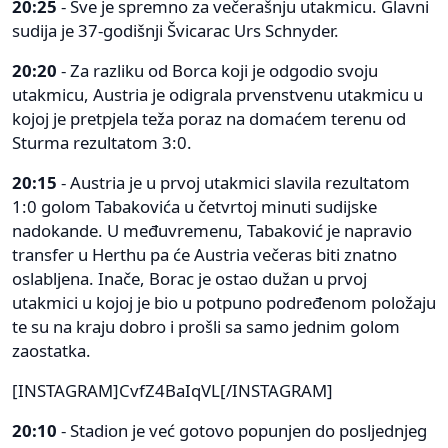
20:25
- Sve je spremno za večerašnju utakmicu. Glavni
sudija je 37-godišnji Švicarac Urs Schnyder.
20:20
- Za razliku od Borca koji je odgodio svoju
utakmicu, Austria je odigrala prvenstvenu utakmicu u
kojoj je pretpjela teža poraz na domaćem terenu od
Sturma rezultatom 3:0.
20:15
- Austria je u prvoj utakmici slavila rezultatom
1:0 golom Tabakovića u četvrtoj minuti sudijske
nadokande. U međuvremenu, Tabaković je napravio
transfer u Herthu pa će Austria večeras biti znatno
oslabljena. Inače, Borac je ostao dužan u prvoj
utakmici u kojoj je bio u potpuno podređenom položaju
te su na kraju dobro i prošli sa samo jednim golom
zaostatka.
[INSTAGRAM]CvfZ4BaIqVL[/INSTAGRAM]
20:10
- Stadion je već gotovo popunjen do posljednjeg