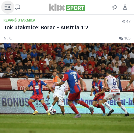
47
REVANŠ UTAKMICA
Tok utakmice: Borac - Austria 1:2
N. K.
165