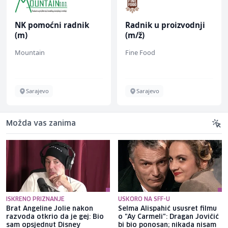
Radnik u proizvodnji
Monteri centralnog
(m/ž)
grijanja i plinskih
instalacija (m)
Fine Food
Interclima
Sarajevo
Sarajevo
Možda vas zanima
ISKRENO PRIZNANJE
USKORO NA SFF-U
Brat Angeline Jolie nakon
Selma Alispahić ususret filmu
razvoda otkrio da je gej: Bio
o "Ay Carmeli": Dragan Jovičić
sam opsjednut Disney
bi bio ponosan; nikada nisam