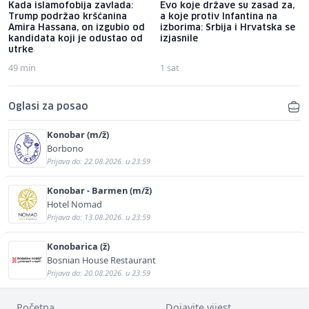
Kada islamofobija zavlada:
Evo koje države su zasad za,
Trump podržao kršćanina
a koje protiv Infantina na
Amira Hassana, on izgubio od
izborima: Srbija i Hrvatska se
kandidata koji je odustao od
izjasnile
utrke
49 min
1 sat
Oglasi za posao
Konobar (m/ž)
Borbono
Prijava do: 22.08.2026. u 23:59
Konobar - Barmen (m/ž)
Hotel Nomad
Prijava do: 13.08.2026. u 23:59
Konobarica (ž)
Bosnian House Restaurant
Prijava do: 20.08.2026. u 23:59
Početna
Dojavite vijest