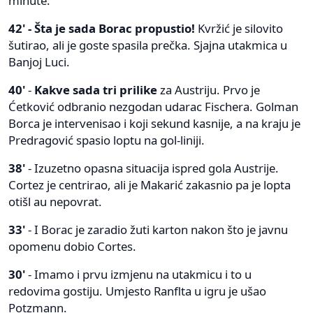
minute.
42' - Šta je sada Borac propustio!
Kvržić je silovito
šutirao, ali je goste spasila prečka. Sjajna utakmica u
Banjoj Luci.
40'
-
Kakve sada tri prilike
za Austriju. Prvo je
Ćetković odbranio nezgodan udarac Fischera. Golman
Borca je intervenisao i koji sekund kasnije, a na kraju je
Predragović spasio loptu na gol-liniji.
38'
- Izuzetno opasna situacija ispred gola Austrije.
Cortez je centrirao, ali je Makarić zakasnio pa je lopta
otišl au nepovrat.
33'
- I Borac je zaradio žuti karton nakon što je javnu
opomenu dobio Cortes.
30'
- Imamo i prvu izmjenu na utakmicu i to u
redovima gostiju. Umjesto Ranflta u igru je ušao
Potzmann.