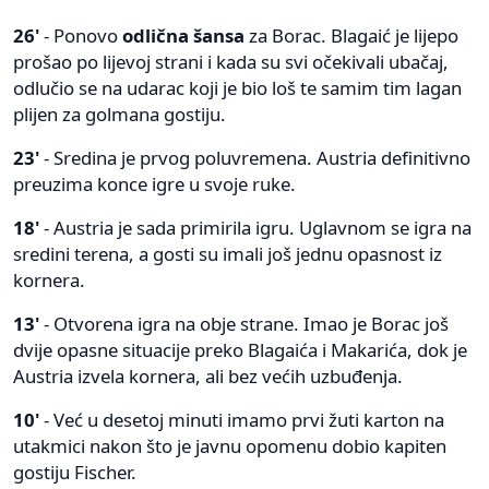
26'
- Ponovo
odlična šansa
za Borac. Blagaić je lijepo
prošao po lijevoj strani i kada su svi očekivali ubačaj,
odlučio se na udarac koji je bio loš te samim tim lagan
plijen za golmana gostiju.
23'
- Sredina je prvog poluvremena. Austria definitivno
preuzima konce igre u svoje ruke.
18'
- Austria je sada primirila igru. Uglavnom se igra na
sredini terena, a gosti su imali još jednu opasnost iz
kornera.
13'
- Otvorena igra na obje strane. Imao je Borac još
dvije opasne situacije preko Blagaića i Makarića, dok je
Austria izvela kornera, ali bez većih uzbuđenja.
10'
- Već u desetoj minuti imamo prvi žuti karton na
utakmici nakon što je javnu opomenu dobio kapiten
gostiju Fischer.