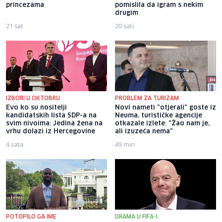
princezama
pomislila da igram s nekim
drugim
21 sat
20 sati
IZBORI U OKTOBRU
PROBLEM ZA TURIZAM
Evo ko su nositelji
Novi nameti "otjerali" goste iz
kandidatskih lista SDP-a na
Neuma, turističke agencije
svim nivoima: Jedina žena na
otkazale izlete: "Žao nam je,
vrhu dolazi iz Hercegovine
ali izuzeća nema"
4 sata
49 min
POTOPILO GA IME
DRAMA U FIFA-I