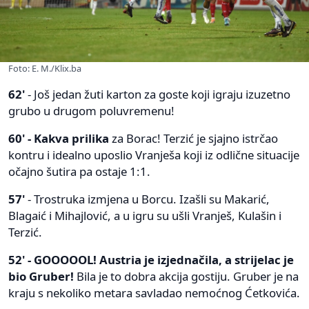
Foto: E. M./Klix.ba
62'
- Još jedan žuti karton za goste koji igraju izuzetno
grubo u drugom poluvremenu!
60' - Kakva prilika
za Borac! Terzić je sjajno istrčao
kontru i idealno uposlio Vranješa koji iz odlične situacije
očajno šutira pa ostaje 1:1.
57'
- Trostruka izmjena u Borcu. Izašli su Makarić,
Blagaić i Mihajlović, a u igru su ušli Vranješ, Kulašin i
Terzić.
52' - GOOOOOL! Austria je izjednačila, a strijelac je
bio Gruber!
Bila je to dobra akcija gostiju. Gruber je na
kraju s nekoliko metara savladao nemoćnog Ćetkovića.