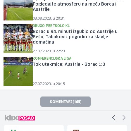
Pogledajte atmosferu na meču Borca i
Austrije
03.08.2023. u 20:31
DRUGO PRETKOLO KL
Borac u 94. minuti izgubio od Austrije u
Beču, Tabaković pogodio za slavlje
domaćina
27.07.2023. u 22:23
KONFERENCIJSKA LIGA
Tok utakmice: Austria - Borac 1:0
27.07.2023. u 20:15
KOMENTARI (165)