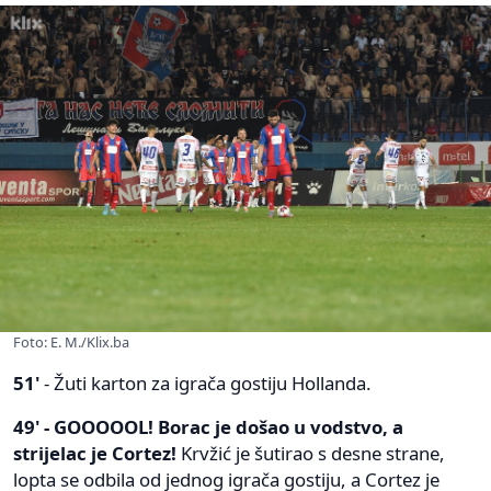
Foto: E. M./Klix.ba
51'
- Žuti karton za igrača gostiju Hollanda.
49' - GOOOOOL! Borac je došao u vodstvo, a
strijelac je Cortez!
Krvžić je šutirao s desne strane,
lopta se odbila od jednog igrača gostiju, a Cortez je