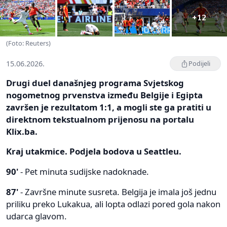
+12
(Foto: Reuters)
15.06.2026.
Podijeli
Drugi duel današnjeg programa Svjetskog
nogometnog prvenstva između Belgije i Egipta
završen je rezultatom 1:1, a mogli ste ga pratiti u
direktnom tekstualnom prijenosu na portalu
Klix.ba.
Kraj utakmice. Podjela bodova u Seattleu.
90'
- Pet minuta sudijske nadoknade.
87'
- Završne minute susreta. Belgija je imala još jednu
priliku preko Lukakua, ali lopta odlazi pored gola nakon
udarca glavom.