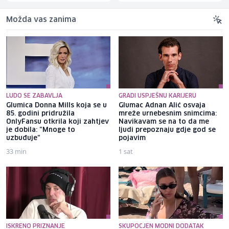
Možda vas zanima
LUDO SE ZABAVLJA
GRADI USPJEŠNU KARIJERU
Glumica Donna Mills koja se u
Glumac Adnan Alić osvaja
85. godini pridružila
mreže urnebesnim snimcima:
OnlyFansu otkrila koji zahtjev
Navikavam se na to da me
je dobila: "Mnoge to
ljudi prepoznaju gdje god se
uzbuđuje"
pojavim
33 min
1 sat
ISKRENO PRIZNANJE
SKUPOCJEN MODNI DODATAK