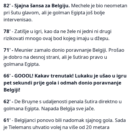
82' - Sjajna šansa za Belgiju.
Mechele je bio neometan
pri šutu glavom, ali je golman Egipta još bolje
intervenisao.
78'
- Zatišje u igri, kao da ne žele ni jedni ni drugi
rizikovati mnogo ovaj bod kojeg imaju u džepu.
71' -
Meunier zamalo donio poravnanje Belgiji. Prošao
je dobro na desnoj strani, ali je šutirao pravo u
golmana Egipta.
66' - GOOOL! Kakav trenutak! Lukaku je ušao u igru
pet sekundi prije gola i odmah donio poravnanje
Belgiji!
62' -
De Bruyne s udaljenosti penala šutira direktno u
golmana Egipta. Napada Belgija sve jače.
61'
- Belgijanci ponovo bili nadomak sjajnog gola. Sada
je Tielemans uhvatio volej na više od 20 metara