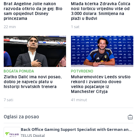
Brat Angeline Jolie nakon
Mlađa kćerka Zdravka Čolića
razvoda otkrio da je gej: Bio
nosi torbicu vrijednu više od
sam opsjednut Disney
3.000 dolara: Snimljena na
princezama
plaži u Budvi
22 min
1 sat
BOGATA PONUDA
POTVRĐENO
Zlatko Dalić ima novi posao,
Muharemovićev Leeds srušio
dobio je najveću platu u
rekord i zvanično doveo
historiji hrvatskih trenera
veliko pojačanje iz
Manchester Cityja
7 sati
41 minut
Oglasi za posao
Back Office Gaming Support Specialist with German and
English (m/f)
TELUS Digital