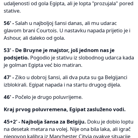
udaljenosti od gola Egipta, ali je lopta "prozujala" pored
stative.
56' -
Salah u najboljoj šansi danas, ali mu udarac
glavom brani Courtois. U nastavku napada prijetio je i
Ashour, ali daleko od gola.
53' - De Bruyne je majstor, još jednom nas je
podsjetio.
Pogodio je stativu iz slobodnog udarca kada
je golman Egipta već bio matiran.
47' -
Ziko u dobroj šansi, ali dva puta su ga Belgijanci
izblokirali. Egipat napada i na startu drugog dijela.
46' -
Počelo je drugo poluvrijeme.
Kraj prvog poluvremena, Egipat zasluženo vodi.
45+2' - Najbolja šansa za Belgiju.
Doku je dobio loptu
na desetak metara na volej. Nije ona bila laka, ali igrač
njegovog kalibra iz Manchester Cityja ovakve situacije