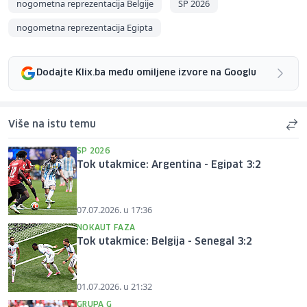
nogometna reprezentacija Belgije
SP 2026
nogometna reprezentacija Egipta
Dodajte Klix.ba među omiljene izvore na Googlu
Više na istu temu
SP 2026
Tok utakmice: Argentina - Egipat 3:2
07.07.2026. u 17:36
NOKAUT FAZA
Tok utakmice: Belgija - Senegal 3:2
01.07.2026. u 21:32
GRUPA G