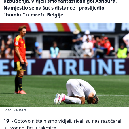
uzbuđenja, vidjeli smo fantastičan gol Ashoura.
Namjestio se na šut s distance i proslijedio
"bombu" u mrežu Belgije.
Foto: Reuters
19' -
Gotovo ništa nismo vidjeli, rivali su nas razočarali
u uvodnoj fazi utakmice.