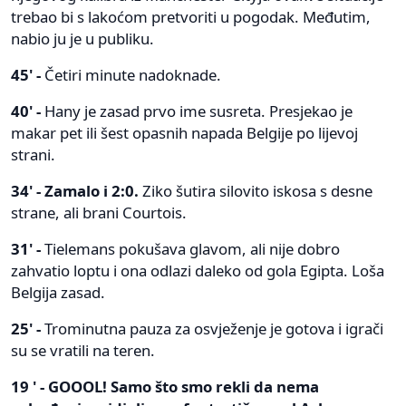
trebao bi s lakoćom pretvoriti u pogodak. Međutim,
nabio ju je u publiku.
45' -
Četiri minute nadoknade.
40' -
Hany je zasad prvo ime susreta. Presjekao je
makar pet ili šest opasnih napada Belgije po lijevoj
strani.
34' - Zamalo i 2:0.
Ziko šutira silovito iskosa s desne
strane, ali brani Courtois.
31' -
Tielemans pokušava glavom, ali nije dobro
zahvatio loptu i ona odlazi daleko od gola Egipta. Loša
Belgija zasad.
25' -
Trominutna pauza za osvježenje je gotova i igrači
su se vratili na teren.
19 ' - GOOOL! Samo što smo rekli da nema