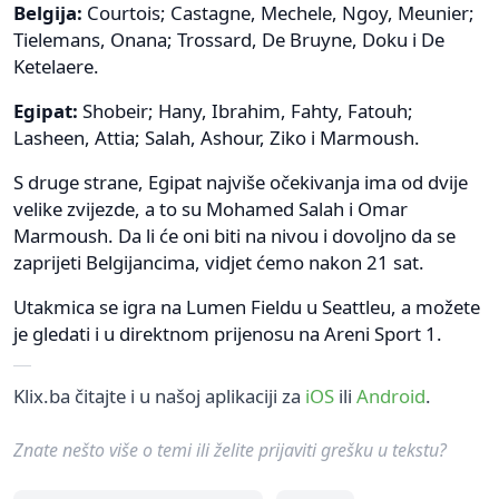
Belgija:
Courtois; Castagne, Mechele, Ngoy, Meunier;
Tielemans, Onana; Trossard, De Bruyne, Doku i De
Ketelaere.
Egipat:
Shobeir; Hany, Ibrahim, Fahty, Fatouh;
Lasheen, Attia; Salah, Ashour, Ziko i Marmoush.
S druge strane, Egipat najviše očekivanja ima od dvije
velike zvijezde, a to su Mohamed Salah i Omar
Marmoush. Da li će oni biti na nivou i dovoljno da se
zaprijeti Belgijancima, vidjet ćemo nakon 21 sat.
Utakmica se igra na Lumen Fieldu u Seattleu, a možete
je gledati i u direktnom prijenosu na Areni Sport 1.
Klix.ba čitajte i u našoj aplikaciji za
iOS
ili
Android
.
Znate nešto više o temi ili želite prijaviti grešku u tekstu?