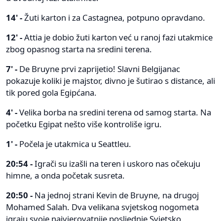
14' -
Žuti karton i za Castagnea, potpuno opravdano.
12' -
Attia je dobio žuti karton već u ranoj fazi utakmice
zbog opasnog starta na sredini terena.
7' -
De Bruyne prvi zaprijetio! Slavni Belgijanac
pokazuje koliki je majstor, divno je šutirao s distance, ali
tik pored gola Egipćana.
4' -
Velika borba na sredini terena od samog starta. Na
početku Egipat nešto više kontroliše igru.
1' -
Počela je utakmica u Seattleu.
20:54 -
Igrači su izašli na teren i uskoro nas očekuju
himne, a onda početak susreta.
20:50 -
Na jednoj strani Kevin de Bruyne, na drugoj
Mohamed Salah. Dva velikana svjetskog nogometa
igraju svoje najvjerovatnije posljednje Svjetsko