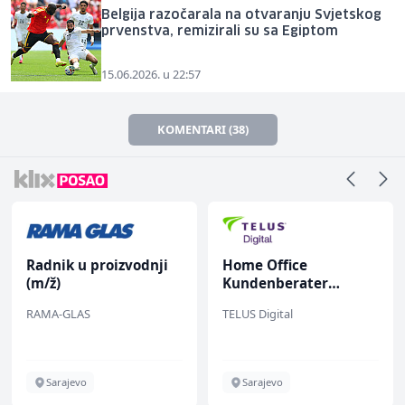
Belgija razočarala na otvaranju Svjetskog
prvenstva, remizirali su sa Egiptom
15.06.2026. u 22:57
KOMENTARI (38)
Radnik u proizvodnji
Home Office
(m/ž)
Kundenberater
(m/w/d) für Vattenfall
RAMA-GLAS
TELUS Digital
Sarajevo
Sarajevo