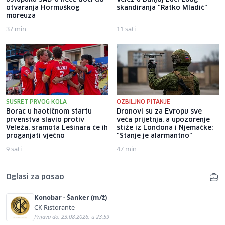
otvaranja Hormuškog
skandiranja "Ratko Mladić"
moreuza
37 min
11 sati
SUSRET PRVOG KOLA
OZBILJNO PITANJE
Borac u haotičnom startu
Dronovi su za Evropu sve
prvenstva slavio protiv
veća prijetnja, a upozorenje
Veleža, sramota Lešinara će ih
stiže iz Londona i Njemačke:
proganjati vječno
"Stanje je alarmantno"
9 sati
47 min
Oglasi za posao
Konobar - Šanker (m/ž)
CK Ristorante
Prijava do: 23.08.2026. u 23:59