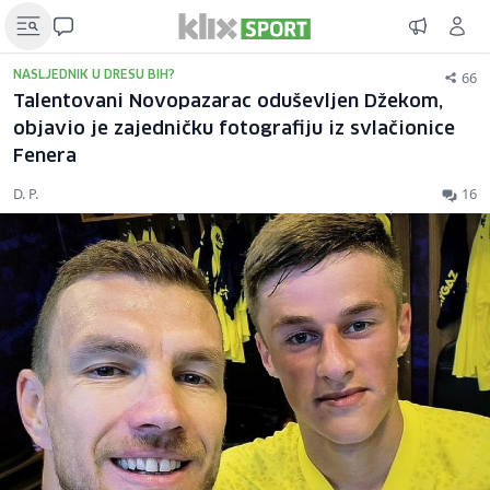
66
NASLJEDNIK U DRESU BIH?
Talentovani Novopazarac oduševljen Džekom,
objavio je zajedničku fotografiju iz svlačionice
Fenera
D. P.
16