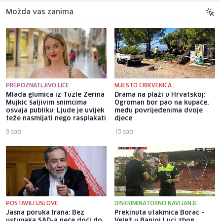
Možda vas zanima
PREPOZNATLJIVO LICE
MJESTO CRIKVENICA
Mlada glumica iz Tuzle Zerina
Drama na plaži u Hrvatskoj:
Mujkić šaljivim snimcima
Ogroman bor pao na kupače,
osvaja publiku: Ljude je uvijek
među povrijeđenima dvoje
teže nasmijati nego rasplakati
djece
9 sati
15 sati
POSTAVILI USLOVE
DISKRIMINATORNO NAVIJANJE
Jasna poruka Irana: Bez
Prekinuta utakmica Borac -
ustupaka SAD-a neće doći do
Velež u Banjoj Luci zbog