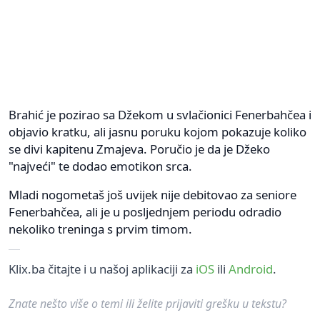
Brahić je pozirao sa Džekom u svlačionici Fenerbahčea i
objavio kratku, ali jasnu poruku kojom pokazuje koliko
se divi kapitenu Zmajeva. Poručio je da je Džeko
"najveći" te dodao emotikon srca.
Mladi nogometaš još uvijek nije debitovao za seniore
Fenerbahčea, ali je u posljednjem periodu odradio
nekoliko treninga s prvim timom.
Klix.ba čitajte i u našoj aplikaciji za
iOS
ili
Android
.
Znate nešto više o temi ili želite prijaviti grešku u tekstu?