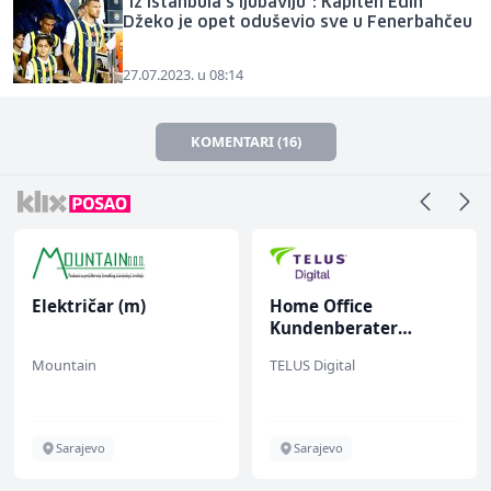
"Iz Istanbula s ljubavlju": Kapiten Edin
Džeko je opet oduševio sve u Fenerbahčeu
27.07.2023. u 08:14
KOMENTARI (16)
Električar (m)
Home Office
Kundenberater
(m/w/d) für ein
Mountain
TELUS Digital
renommiertes
Schuhunternehmen
Sarajevo
Sarajevo