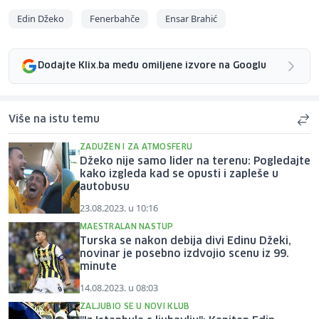
Edin Džeko
Fenerbahče
Ensar Brahić
Dodajte Klix.ba među omiljene izvore na Googlu
Više na istu temu
ZADUŽEN I ZA ATMOSFERU
Džeko nije samo lider na terenu: Pogledajte
kako izgleda kad se opusti i zapleše u
autobusu
23.08.2023. u 10:16
MAESTRALAN NASTUP
Turska se nakon debija divi Edinu Džeki,
novinar je posebno izdvojio scenu iz 99.
minute
14.08.2023. u 08:03
ZALJUBIO SE U NOVI KLUB