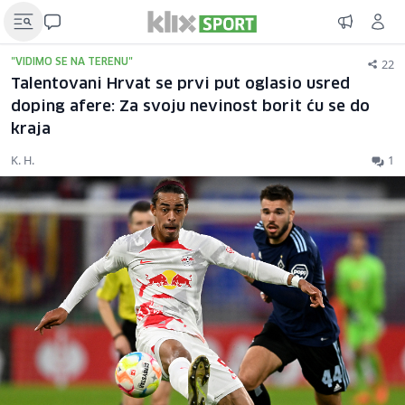
22
"VIDIMO SE NA TERENU"
Talentovani Hrvat se prvi put oglasio usred
doping afere: Za svoju nevinost borit ću se do
kraja
K. H.
1