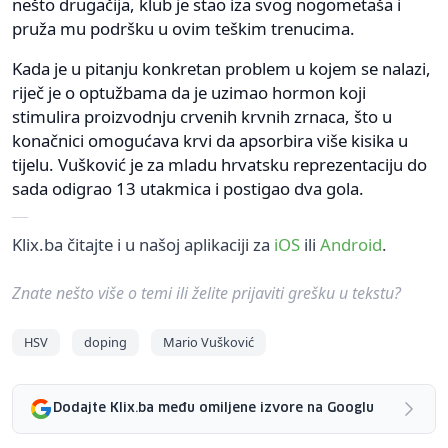
nešto drugačija, klub je stao iza svog nogometaša i
pruža mu podršku u ovim teškim trenucima.
Kada je u pitanju konkretan problem u kojem se nalazi,
riječ je o optužbama da je uzimao hormon koji
stimulira proizvodnju crvenih krvnih zrnaca, što u
konačnici omogućava krvi da apsorbira više kisika u
tijelu. Vušković je za mladu hrvatsku reprezentaciju do
sada odigrao 13 utakmica i postigao dva gola.
Klix.ba čitajte i u našoj aplikaciji za
iOS
ili
Android
.
Znate nešto više o temi ili želite prijaviti grešku u tekstu?
HSV
doping
Mario Vušković
Dodajte Klix.ba među omiljene izvore na Googlu