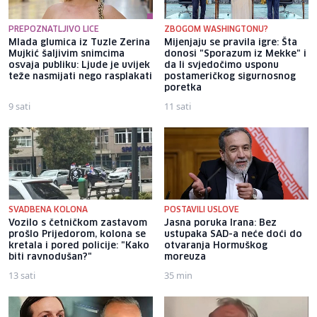
PREPOZNATLJIVO LICE
ZBOGOM WASHINGTONU?
Mlada glumica iz Tuzle Zerina
Mijenjaju se pravila igre: Šta
Mujkić šaljivim snimcima
donosi "Sporazum iz Mekke" i
osvaja publiku: Ljude je uvijek
da li svjedočimo usponu
teže nasmijati nego rasplakati
postameričkog sigurnosnog
poretka
9 sati
11 sati
SVADBENA KOLONA
POSTAVILI USLOVE
Vozilo s četničkom zastavom
Jasna poruka Irana: Bez
prošlo Prijedorom, kolona se
ustupaka SAD-a neće doći do
kretala i pored policije: "Kako
otvaranja Hormuškog
biti ravnodušan?"
moreuza
13 sati
35 min