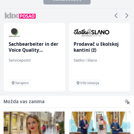
Sachbearbeiter in der
Prodavač u školskoj
Voice Quality
kantini (ž)
Management (m/w)
Servicepoint
Slatko i Slano
Sarajevo
Više lokacija
Možda vas zanima