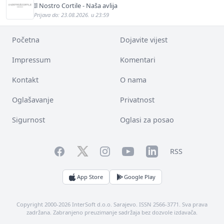
Il Nostro Cortile - Naša avlija
Prijava do: 23.08.2026. u 23:59
Početna
Dojavite vijest
Impressum
Komentari
Kontakt
O nama
Oglašavanje
Privatnost
Sigurnost
Oglasi za posao
Facebook
YouTube
LinkedIn
Twitter
Instagram
RSS
App Store
Google Play
Copyright 2000-2026 InterSoft d.o.o. Sarajevo. ISSN 2566-3771. Sva prava
zadržana. Zabranjeno preuzimanje sadržaja bez dozvole izdavača.