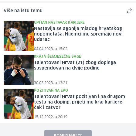
Više na istu temu
UPITAN NASTAVAK KARIJERE
Nastavlja se agonija mladog hrvatskog
nogometaša, Nijemci mu spremaju novi
udarac
04.04.2023. u 15:02
KRAJ VIŠEMJESEČNE SAGE
Talentovani Hrvat (21) zbog dopinga
suspendovan na dvije godine
30.03.2023. u 13:21
POZITIVAN NA EPO
Talentovani Hrvat pozitivan i na drugom
testu na doping, prijeti mu kraj karijere,
čak i zatvor
15.12.2022. u 20:19
KOMENTARI (1)