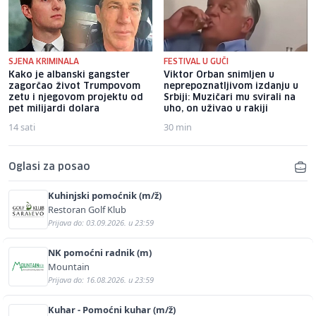
SJENA KRIMINALA
FESTIVAL U GUČI
Kako je albanski gangster
Viktor Orban snimljen u
zagorčao život Trumpovom
neprepoznatljivom izdanju u
zetu i njegovom projektu od
Srbiji: Muzičari mu svirali na
pet milijardi dolara
uho, on uživao u rakiji
14 sati
30 min
Oglasi za posao
Kuhinjski pomoćnik (m/ž)
Restoran Golf Klub
Prijava do: 03.09.2026. u 23:59
NK pomoćni radnik (m)
Mountain
Prijava do: 16.08.2026. u 23:59
Kuhar - Pomoćni kuhar (m/ž)