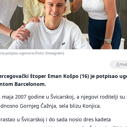
na potpisu ugovora (Foto: Instagram)
Podi
rcegovački štoper Eman Košpo (16) je potpisao ug
antom Barcelonom.
 maja 2007 godine u Švicarskoj, a njegovi roditelji su 
odnosno Gornjeg Čažnja, sela blizu Konjica.
rastao u Švicarskoj i do sada nosio dres kadeta