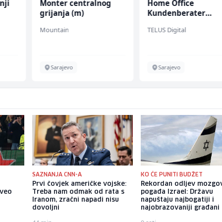
nji
Monter centralnog
Home Office
grijanja (m)
Kundenberater
(m/w/d) für Vattenf
Mountain
TELUS Digital
Sarajevo
Sarajevo
SAZNANJA CNN-A
KO ĆE PUNITI BUDŽET
Prvi čovjek američke vojske:
Rekordan odljev mozgo
oveo
Treba nam odmak od rata s
pogađa Izrael: Državu
Iranom, zračni napadi nisu
napuštaju najbogatiji i
dovoljni
najobrazovaniji građani