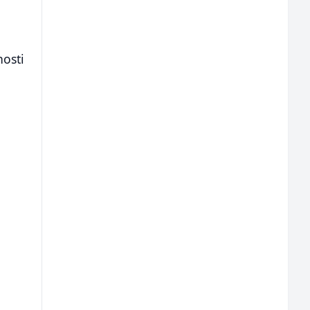
i
osti