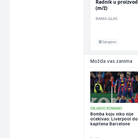
Sachbearbeiter in der
Radnik u proizvod
Schaltungsabteilung
(m/ž)
(m/w)
Servicepoint
RAMA-GLAS
Sarajevo
Sarajevo
Možda vas zanima
OBJAVIO ROMANO
Bomba koju niko nije
očekivao: Liverpool d
kapitena Barcelone