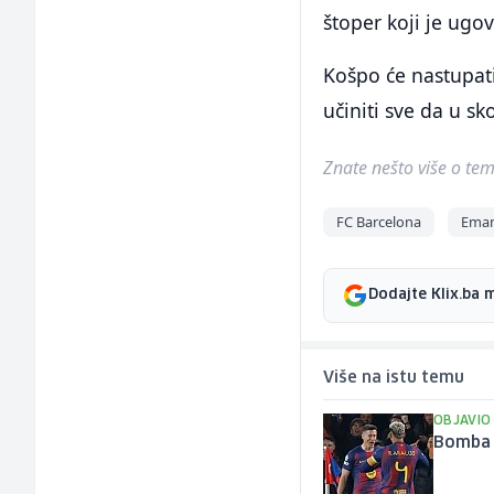
štoper koji je ugov
Košpo će nastupati
učiniti sve da u sk
Znate nešto više o temi 
FC Barcelona
Ema
Dodajte Klix.ba 
Više na istu temu
OBJAVIO
Bomba k