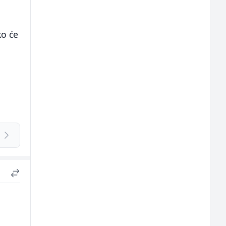
ko će
e