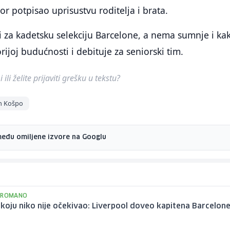
or potpisao uprisustvu roditelja i brata.
 za kadetsku selekciju Barcelone, a nema sumnje i ka
orijoj budućnosti i debituje za seniorski tim.
ili želite prijaviti grešku u tekstu?
n Košpo
među omiljene izvore na Googlu
 ROMANO
oju niko nije očekivao: Liverpool doveo kapitena Barcelon