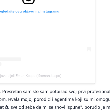
ogledajte ovu objavu na Instagramu.
javu dijeli Eman Kospo (@eman.kospo)
. Presretan sam što sam potpisao svoj prvi profesiona
om. Hvala mojoj porodici i agentima koji su mi omogu
Dat ću sve od sebe da mi se snovi ispune", poručio je m