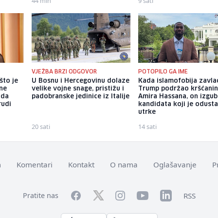
44 min
9 sati
VJEŽBA BRZI ODGOVOR
POTOPILO GA IME
što je
U Bosnu i Hercegovinu dolaze
Kada islamofobija zavla
tne
velike vojne snage, pristižu i
Trump podržao kršćani
 da
padobranske jedinice iz Italije
Amira Hassana, on izgub
rudi
kandidata koji je odust
utrke
20 sati
14 sati
m
Komentari
Kontakt
O nama
Oglašavanje
P
Facebook
YouTube
LinkedIn
Twitter
Instagram
RSS
Pratite nas