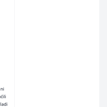
lni
ćili
ladi