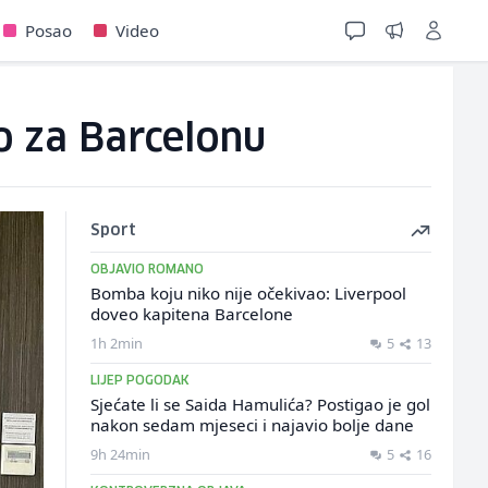
Posao
Video
o za Barcelonu
Sport
OBJAVIO ROMANO
Bomba koju niko nije očekivao: Liverpool
doveo kapitena Barcelone
1h 2min
5
13
LIJEP POGODAK
Sjećate li se Saida Hamulića? Postigao je gol
nakon sedam mjeseci i najavio bolje dane
9h 24min
5
16