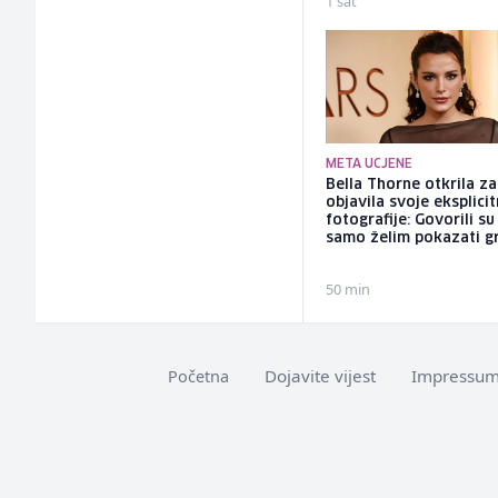
1 sat
META UCJENE
Bella Thorne otkrila za
objavila svoje eksplici
fotografije: Govorili su
samo želim pokazati g
50 min
Dojavite vijest
Impressu
Početna