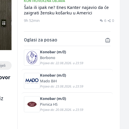
KONTROVERZNA OBJAVA
Šala ili ipak ne? Enes Kanter najavio da će
zaigrati žensku košarku u Americi
9h 52min
6
0
Oglasi za posao
Konobar (m/ž)
Borbono
Prijava do: 22.08.2026. u 23:59
jeli
Konobar (m/ž)
ovor
Mado BiH
Prijava do: 23.08.2026. u 23:59
iz
Konobar (m/ž)
Pivnica HS
Prijava do: 20.08.2026. u 23:59