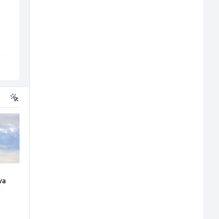
Tehničar održavanja
Građevinski inženjer
CNC mašina (m)
(m/ž)
all
Irion Argerr
MC-Stella
Vogošća
Velika Kladuša
va