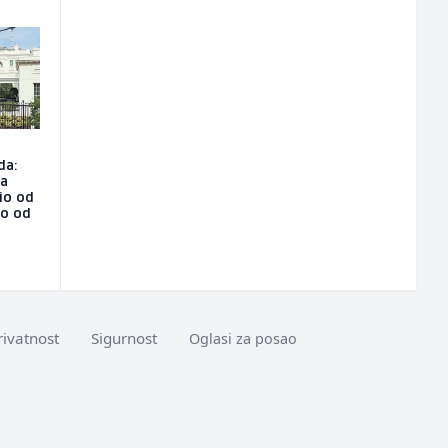
da:
na
io od
ao od
rivatnost
Sigurnost
Oglasi za posao