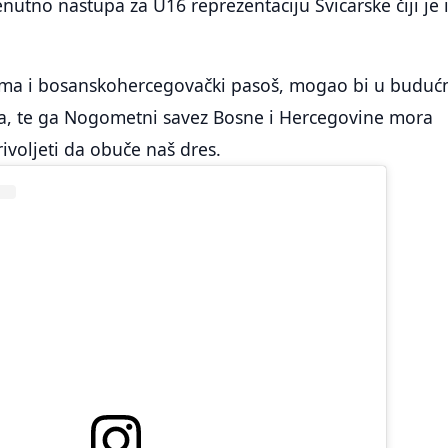
nutno nastupa za U16 reprezentaciju Švicarske čiji je 
ima i bosanskohercegovački pasoš, mogao bi u budućn
a, te ga Nogometni savez Bosne i Hercegovine mora
rivoljeti da obuče naš dres.