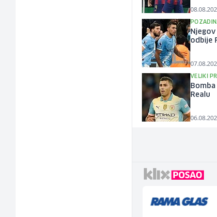
08.08.202
POZADIN
Njegov 
odbije 
07.08.202
VELIKI 
Bomba i
Realu
06.08.202