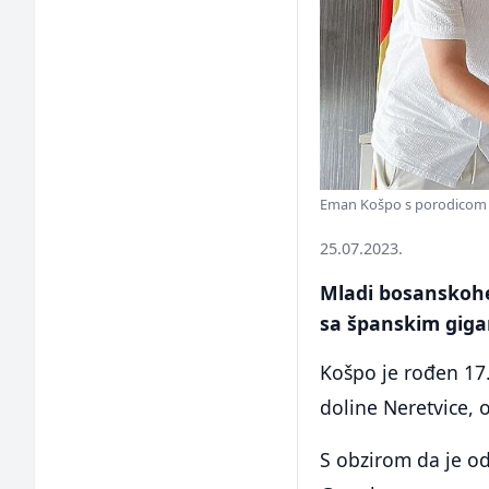
Eman Košpo s porodicom 
25.07.2023.
Mladi bosanskohe
sa španskim gig
Košpo je rođen 17.
doline Neretvice, 
S obzirom da je od