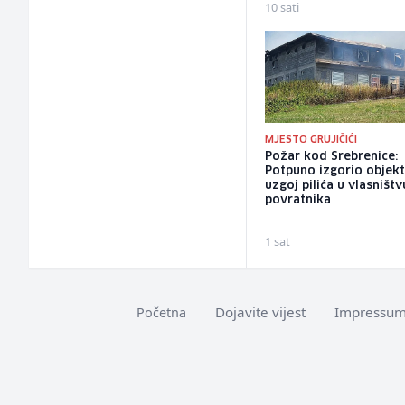
10 sati
MJESTO GRUJIČIĆI
Požar kod Srebrenice:
Potpuno izgorio objekt
uzgoj pilića u vlasništv
povratnika
1 sat
Dojavite vijest
Impressu
Početna