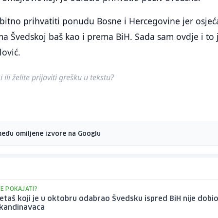
obitno prihvatiti ponudu Bosne i Hercegovine jer osje
a Švedskoj baš kao i prema BiH. Sada sam ovdje i to 
lović.
ili želite prijaviti grešku u tekstu?
među omiljene izvore na Googlu
SE POKAJATI?
aš koji je u oktobru odabrao Švedsku ispred BiH nije dobi
Skandinavaca