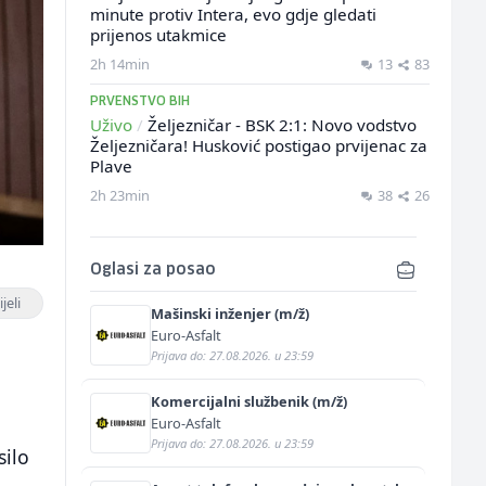
minute protiv Intera, evo gdje gledati
prijenos utakmice
2h 14min
13
83
PRVENSTVO BIH
Uživo
/
Željezničar - BSK 2:1: Novo vodstvo
Željezničara! Husković postigao prvijenac za
Plave
2h 23min
38
26
Oglasi za posao
jeli
Mašinski inženjer (m/ž)
Euro-Asfalt
Prijava do: 27.08.2026. u 23:59
Komercijalni službenik (m/ž)
Euro-Asfalt
Prijava do: 27.08.2026. u 23:59
silo