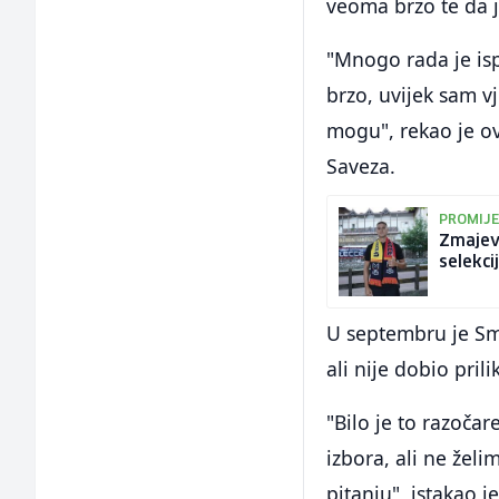
veoma brzo te da 
"Mnogo rada je is
brzo, uvijek sam v
mogu", rekao je o
Saveza.
PROMIJE
Zmajevi
selekci
U septembru je Sma
ali nije dobio prili
"Bilo je to razoča
izbora, ali ne želi
pitanju", istakao j