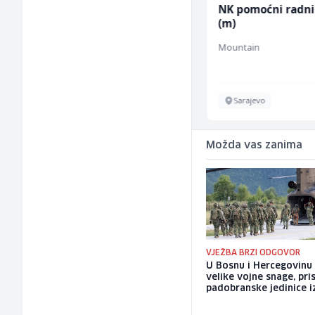
Dispatcher (m/ž)
NK pomoćni radni
(m)
BCO
Mountain
Sarajevo
Sarajevo
Možda vas zanima
VJEŽBA BRZI ODGOVOR
U Bosnu i Hercegovinu
velike vojne snage, pris
padobranske jedinice iz