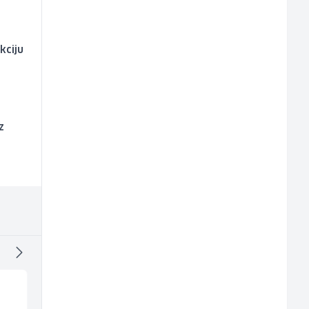
kciju
z