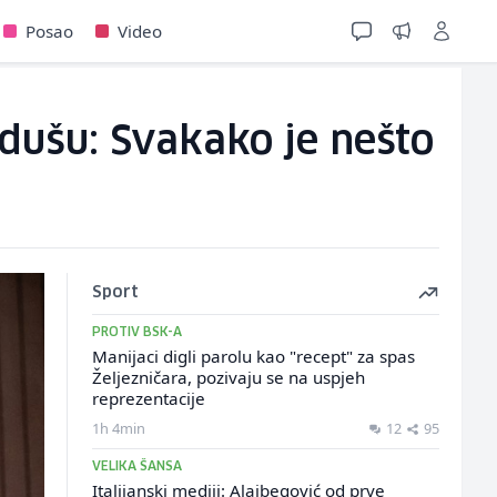
Posao
Video
 dušu: Svakako je nešto
Sport
PROTIV BSK-A
Manijaci digli parolu kao "recept" za spas
Željezničara, pozivaju se na uspjeh
reprezentacije
1h 4min
12
95
VELIKA ŠANSA
Italijanski mediji: Alajbegović od prve