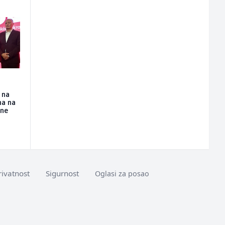
 na
na na
ine
rivatnost
Sigurnost
Oglasi za posao