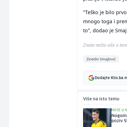
"Teško je bilo prv
mnogo toga i prem
to", dodao je Smaj
Znate nešto više o temi 
Zinedin Smajlović
Dodajte Klix.ba 
Više na istu temu
HOĆE LI 
Nogomet
poziv 