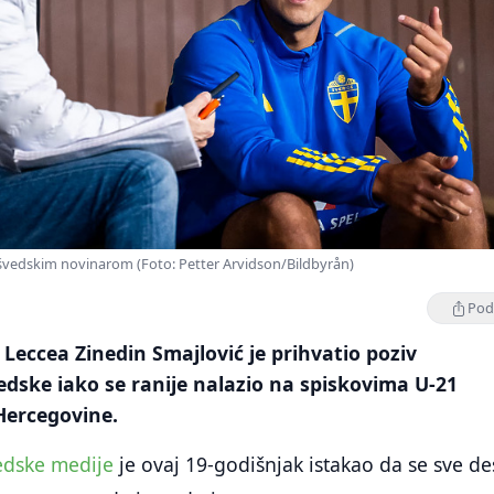
švedskim novinarom (Foto: Petter Arvidson/Bildbyrån)
Podi
eccea Zinedin Smajlović je prihvatio poziv
edske iako se ranije nalazio na spiskovima U-21
 Hercegovine.
edske medije
je ovaj 19-godišnjak istakao da se sve de