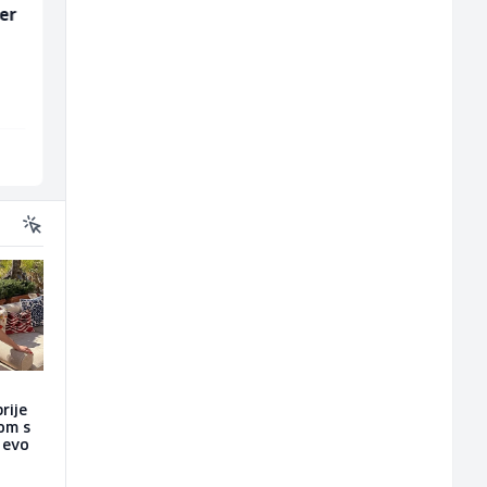
er
Trgovac - Magacioner
Električar (m/ž)
(m/ž)
Amko komerc
Hering
Fojnica
Široki Brijeg
rije
nom s
a evo