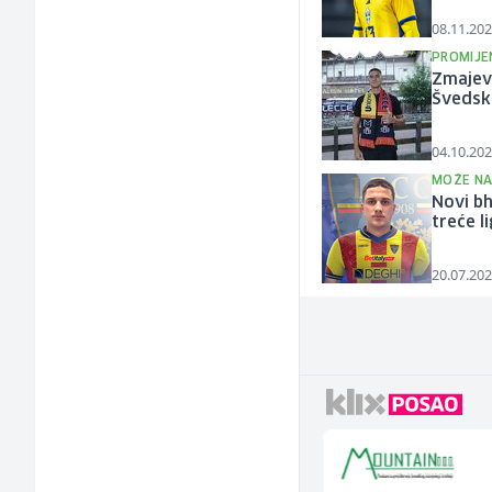
08.11.202
PROMIJE
Zmajevi
Švedsk
04.10.202
MOŽE NA
Novi bh
treće l
20.07.202