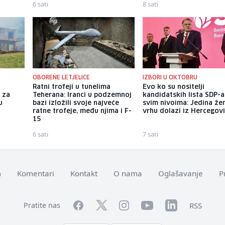
6 sati
8 sati
OBORENE LETJELICE
IZBORI U OKTOBRU
Ratni trofeji u tunelima
Evo ko su nositelji
 za
Teherana: Iranci u podzemnoj
kandidatskih lista SDP-a
u
bazi izložili svoje najveće
svim nivoima: Jedina že
ratne trofeje, među njima i F-
vrhu dolazi iz Hercegov
15
6 sati
7 sati
m
Komentari
Kontakt
O nama
Oglašavanje
P
Facebook
YouTube
LinkedIn
Twitter
Instagram
RSS
Pratite nas