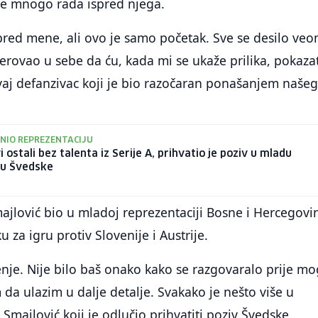
je mnogo rada ispred njega.
pred mene, ali ovo je samo početak. Sve se desilo ve
jerovao u sebe da ću, kada mi se ukaže prilika, pokazat
vaj defanzivac koji je bio razočaran ponašanjem naše
NIO REPREZENTACIJU
 ostali bez talenta iz Serije A, prihvatio je poziv u mladu
ju Švedske
jlović bio u mladoj reprezentaciji Bosne i Hercegovi
ku za igru protiv Slovenije i Austrije.
renje. Nije bilo baš onako kako se razgovaralo prije mo
m da ulazim u dalje detalje. Svakako je nešto više u
e Smajlović koji je odlučio prihvatiti poziv Švedske.