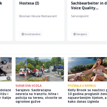
k
Hostesa (ž)
Sachbearbeiter in d
Voice Quality
Management (m/w)
Bosnian House Restaurant
Servicepoint
Inostranstvo
Sarajevo
SUDAR DVA VOZILA
POZIRALA U BIKINIJU
 dolaze
Sarajevo: Saobraćajna
Kelly Brook su naučnici p
tižu i
nesreća na tranzitu, hitna i
10 godina proglasili že
 Italije
policija na terenu, stvorile se
najsavršenijim tijelom, 
ogromne gužve
kako danas izgleda