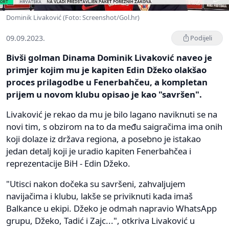
Dominik Livaković (Foto: Screenshot/Gol.hr)
09.09.2023.
Podijeli
Bivši golman Dinama Dominik Livaković naveo je
primjer kojim mu je kapiten Edin Džeko olakšao
proces prilagodbe u Fenerbahčeu, a kompletan
prijem u novom klubu opisao je kao "savršen".
Livaković je rekao da mu je bilo lagano naviknuti se na
novi tim, s obzirom na to da među saigračima ima onih
koji dolaze iz država regiona, a posebno je istakao
jedan detalj koji je uradio kapiten Fenerbahčea i
reprezentacije BiH - Edin Džeko.
"Utisci nakon dočeka su savršeni, zahvaljujem
navijačima i klubu, lakše se priviknuti kada imaš
Balkance u ekipi. Džeko je odmah napravio WhatsApp
grupu, Džeko, Tadić i Zajc...", otkriva Livaković u