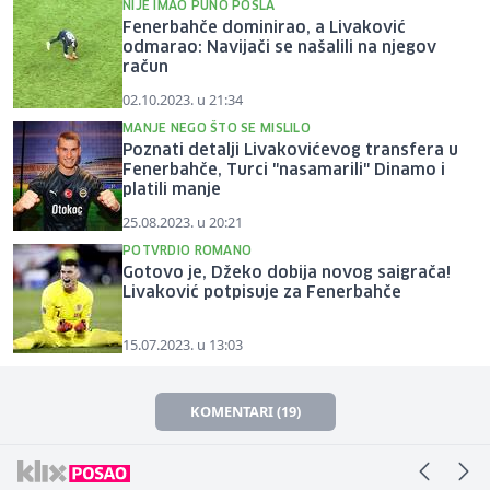
NIJE IMAO PUNO POSLA
Fenerbahče dominirao, a Livaković
odmarao: Navijači se našalili na njegov
račun
02.10.2023. u 21:34
MANJE NEGO ŠTO SE MISLILO
Poznati detalji Livakovićevog transfera u
Fenerbahče, Turci "nasamarili" Dinamo i
platili manje
25.08.2023. u 20:21
POTVRDIO ROMANO
Gotovo je, Džeko dobija novog saigrača!
Livaković potpisuje za Fenerbahče
15.07.2023. u 13:03
KOMENTARI (19)