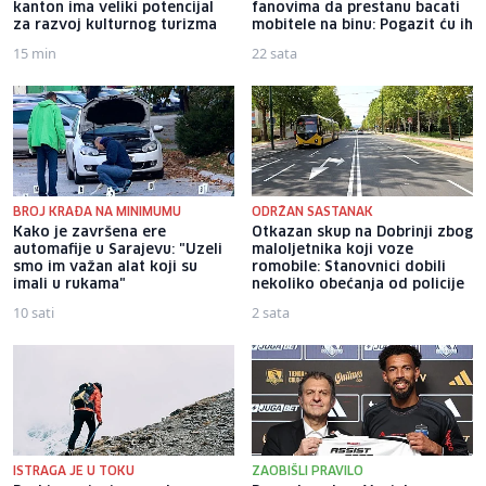
kanton ima veliki potencijal
fanovima da prestanu bacati
za razvoj kulturnog turizma
mobitele na binu: Pogazit ću ih
15 min
22 sata
BROJ KRAĐA NA MINIMUMU
ODRŽAN SASTANAK
Kako je završena ere
Otkazan skup na Dobrinji zbog
automafije u Sarajevu: "Uzeli
maloljetnika koji voze
smo im važan alat koji su
romobile: Stanovnici dobili
imali u rukama"
nekoliko obećanja od policije
10 sati
2 sata
ISTRAGA JE U TOKU
ZAOBIŠLI PRAVILO