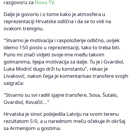
razgovoru za
Novu TV
.
Dalje je govorio i o tome kako je atmosfera u
reprezentaciji Hrvatske odlična i da se to vidi na
svakom trenignu.
"Stvarno je motivacija i raspoloženje odlično, uvijek
idemo 150 posto u reprezentaciji, tako to treba biti.
Puno mi znači vidjeti svoje ime među takvim
golmanima, lijepa motivacija za dalje. Tu je i Gvardiol,
Luka Modrić dugo drži tu konstantu", rekao je
Livaković, nakon čega je komentarisao transfere svojih
saigrača:
"Stvarno su svi radili sjajne transfere, Sosa, Šutalo,
Gvardiol, Kovačić..."
Hrvatska je sinoć pobijedila Latviju na svom terenu
rezultatom 5:0, a u narednom meču očekuje ih okršaj
sa Armenijom u gostima.