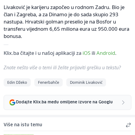
Livaković je karijeru započeo u rodnom Zadru. Bio je
član i Zagreba, a za Dinamo je do sada skupio 293
nastupa. Hrvatski golman preselio je na Bosfor u
transferu vijednom 6,65 miliona eura uz 950.000 eura
bonusa.
Klix.ba čitajte i u našoj aplikaciji za
iOS
ili
Android
.
Znate nešto više o temi ili želite prijaviti grešku u tekstu?
Edin Džeko
Fenerbahče
Dominik Livaković
Dodajte Klix.ba među omiljene izvore na Googlu
Više na istu temu