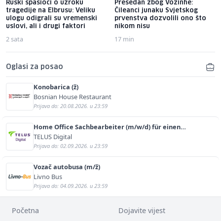
Ruski spasioci o uzroku
Presedan zbog Vozinhe:
tragedije na Elbrusu: Veliku
Čileanci junaku Svjetskog
ulogu odigrali su vremenski
prvenstva dozvolili ono što
uslovi, ali i drugi faktori
nikom nisu
2 sata
17 min
Oglasi za posao
Konobarica (ž)
Bosnian House Restaurant
Prijava do: 20.08.2026. u 23:59
Home Office Sachbearbeiter (m/w/d) für einen
bekannten deutschen Energieversorger
TELUS Digital
Prijava do: 02.09.2026. u 23:59
Vozač autobusa (m/ž)
Livno Bus
Prijava do: 04.09.2026. u 23:59
Početna
Dojavite vijest