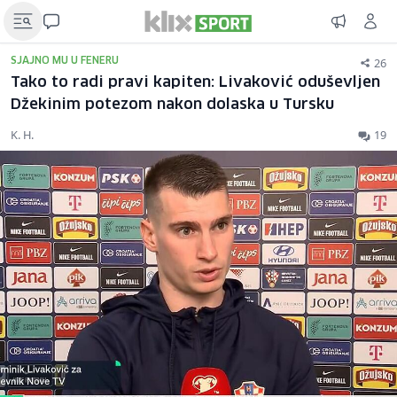
26
SJAJNO MU U FENERU
Tako to radi pravi kapiten: Livaković oduševljen
Džekinim potezom nakon dolaska u Tursku
K. H.
19