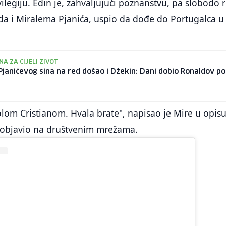
ivilegiju. Edin je, zahvaljujući poznanstvu, pa slobodo r
lda i Miralema Pjanića, uspio da dođe do Portugalca u
A ZA CIJELI ŽIVOT
janićevog sina na red došao i Džekin: Dani dobio Ronaldov po
olom Cristianom. Hvala brate", napisao je Mire u opis
e objavio na društvenim mrežama.