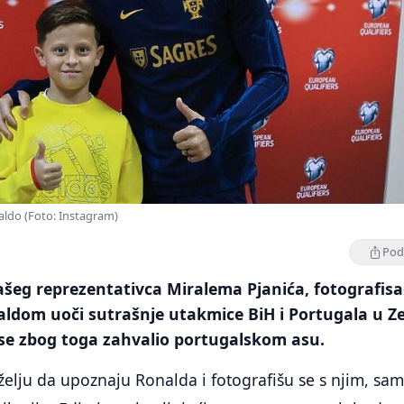
naldo (Foto: Instagram)
Podi
našeg reprezentativca Miralema Pjanića, fotografisa
ldom uoči sutrašnje utakmice BiH i Portugala u Ze
 se zbog toga zahvalio portugalskom asu.
elju da upoznaju Ronalda i fotografišu se s njim, sa