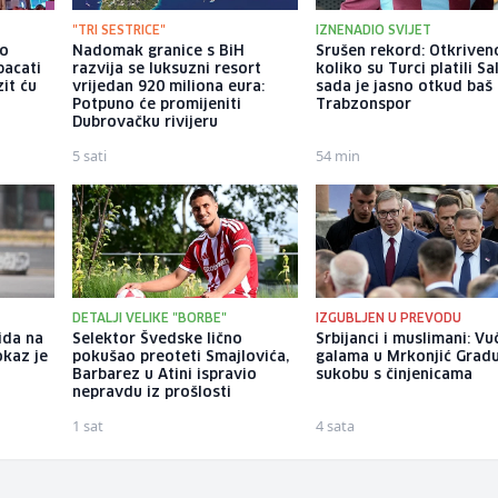
"TRI SESTRICE"
IZNENADIO SVIJET
io
Nadomak granice s BiH
Srušen rekord: Otkriven
bacati
razvija se luksuzni resort
koliko su Turci platili Sa
it ću
vrijedan 920 miliona eura:
sada je jasno otkud baš
Potpuno će promijeniti
Trabzonspor
Dubrovačku rivijeru
5 sati
54 min
DETALJI VELIKE "BORBE"
IZGUBLJEN U PREVODU
ida na
Selektor Švedske lično
Srbijanci i muslimani: Vu
okaz je
pokušao preoteti Smajlovića,
galama u Mrkonjić Grad
Barbarez u Atini ispravio
sukobu s činjenicama
nepravdu iz prošlosti
1 sat
4 sata