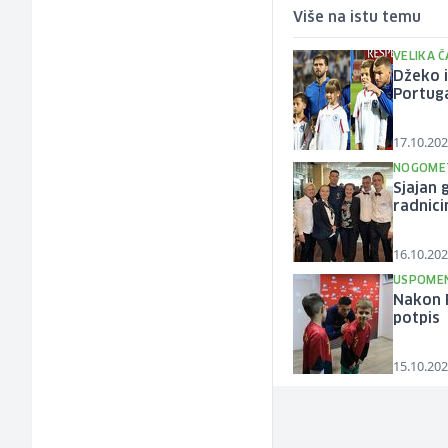
Više na istu temu
VELIKA 
Džeko i
Portug
17.10.202
NOGOME
Sjajan 
radnic
16.10.202
USPOMEN
Nakon P
potpis
15.10.202