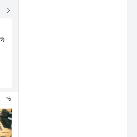
ž)
Trgovac - Magacioner
Mašinski inženjer (m
(m/ž)
ž)
Amko komerc
Euro-Asfalt
Fojnica
Više lokacija