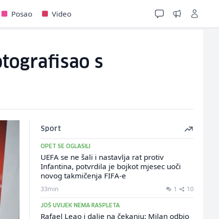
Posao
Video
otografisao s
Sport
OPET SE OGLASILI
UEFA se ne šali i nastavlja rat protiv
Infantina, potvrdila je bojkot mjesec uoči
novog takmičenja FIFA-e
33min
1
10
JOŠ UVIJEK NEMA RASPLETA
Rafael Leao i dalje na čekanju: Milan odbio