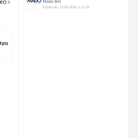
eći i
Mado BiH
Prijava do: 23.08.2026. u 23:59
tpis
u