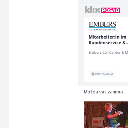
Bravar -
Mitarbeiter:in im
Elektrozavarivač (m)
Kundenservice &
Support (m/w/d)
Mountain
Sarajevo
Više lokacija
Možda vas zanima