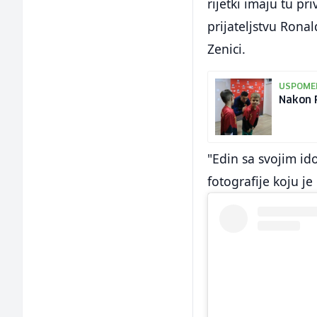
rijetki imaju tu pr
prijateljstvu Rona
Zenici.
USPOMEN
Nakon P
"Edin sa svojim id
fotografije koju j