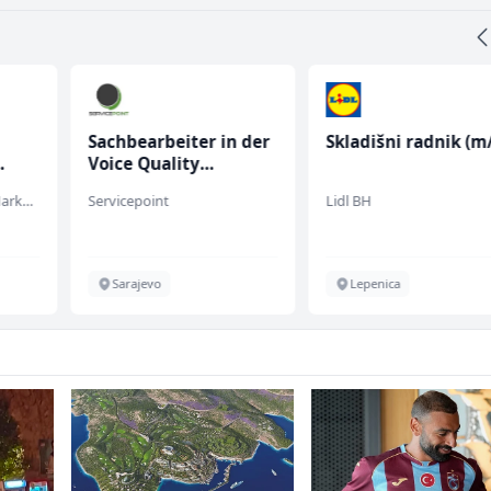
Sachbearbeiter in der
Skladišni radnik (m/
Voice Quality
Management (m/w)
Embers Call Center & Marketing
Servicepoint
Lidl BH
Sarajevo
Lepenica