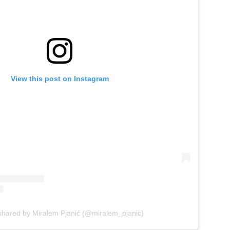
View this post on Instagram
shared by Miralem Pjanić (@miralem_pjanic)