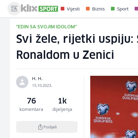
Vijesti
Biznis
Sport
"EDIN SA SVOJIM IDOLOM"
Svi žele, rijetki uspiju
Ronaldom u Zenici
H. H.
15.10.2023.
76
1k
komentara
dijeljenja
Podijeli