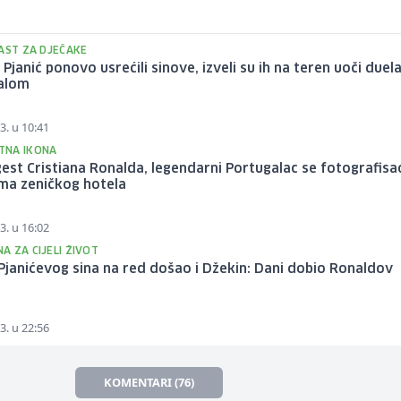
ČAST ZA DJEČAKE
 Pjanić ponovo usrećili sinove, izveli su ih na teren uoči duela
alom
3. u 10:41
TNA IKONA
gest Cristiana Ronalda, legendarni Portugalac se fotografisa
ima zeničkog hotela
3. u 16:02
A ZA CIJELI ŽIVOT
janićevog sina na red došao i Džekin: Dani dobio Ronaldov
3. u 22:56
KOMENTARI (76)