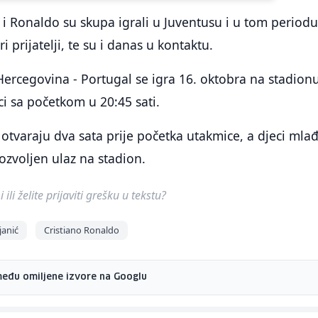
 i Ronaldo su skupa igrali u Juventusu i u tom period
i prijatelji, te su i danas u kontaktu.
ercegovina - Portugal se igra 16. oktobra na stadion
ci sa početkom u 20:45 sati.
 otvaraju dva sata prije početka utakmice, a djeci mla
ozvoljen ulaz na stadion.
ili želite prijaviti grešku u tekstu?
janić
Cristiano Ronaldo
među omiljene izvore na Googlu