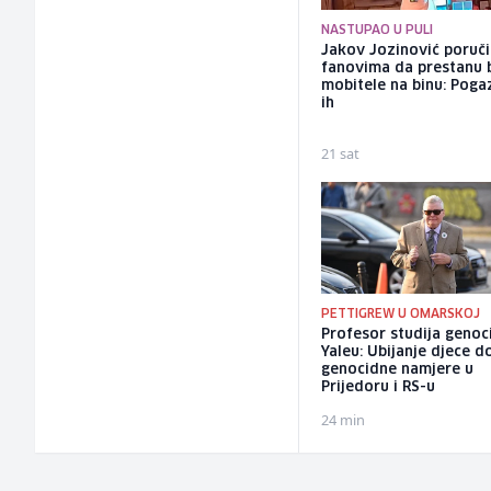
NASTUPAO U PULI
Jakov Jozinović poruč
fanovima da prestanu 
mobitele na binu: Pogaz
ih
21 sat
PETTIGREW U OMARSKOJ
Profesor studija genoc
Yaleu: Ubijanje djece d
genocidne namjere u
Prijedoru i RS-u
24 min