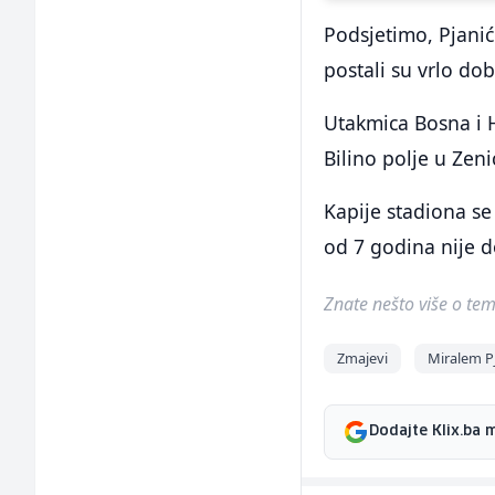
Podsjetimo, Pjanić
postali su vrlo dobr
Utakmica Bosna i H
Bilino polje u Zeni
Kapije stadiona se
od 7 godina nije d
Znate nešto više o temi 
Zmajevi
Miralem P
Dodajte Klix.ba 