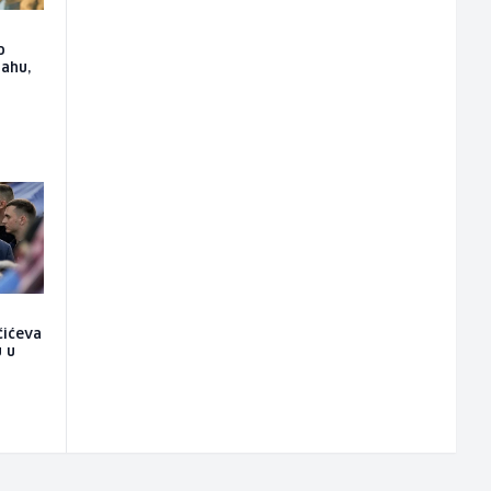
o
lahu,
čićeva
u u