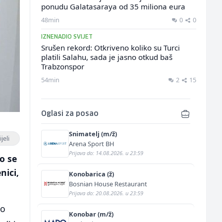
ponudu Galatasaraya od 35 miliona eura
48min
0
0
IZNENADIO SVIJET
Srušen rekord: Otkriveno koliko su Turci
platili Salahu, sada je jasno otkud baš
Trabzonspor
54min
2
15
Oglasi za posao
Snimatelj (m/ž)
jeli
Arena Sport BH
Prijava do: 14.08.2026. u 23:59
o se
nici,
Konobarica (ž)
Bosnian House Restaurant
Prijava do: 20.08.2026. u 23:59
mo
Konobar (m/ž)