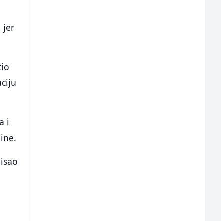
 jer
tio
ciju
a i
dine.
pisao
z