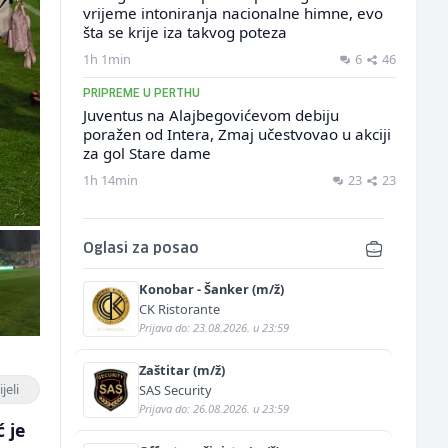
vrijeme intoniranja nacionalne himne, evo
šta se krije iza takvog poteza
1h 1min
6
46
PRIPREME U PERTHU
Juventus na Alajbegovićevom debiju
poražen od Intera, Zmaj učestvovao u akciji
za gol Stare dame
1h 14min
23
23
Oglasi za posao
Konobar - Šanker (m/ž)
CK Ristorante
Prijava do: 23.08.2026. u 23:59
Zaštitar (m/ž)
jeli
SAS Security
Prijava do: 26.08.2026. u 23:59
 je