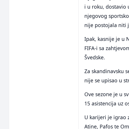
i u roku, dostavio
njegovog sportsko
nije postojala nit
Ipak, kasnije je u
FIFA-i sa zahtjevo
Švedske.
Za skandinavsku se
nije se upisao u st
Ove sezone je u s
15 asistencija uz
U karijeri je igra
Atine, Pafos te Om