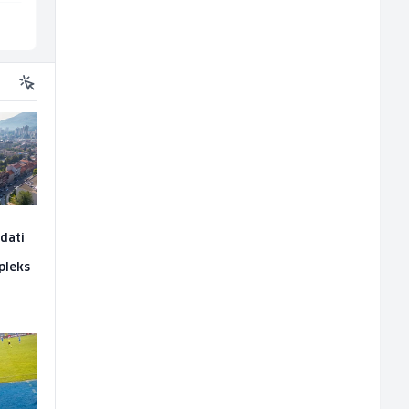
Sarajevo
Sarajevo
edati
pleks