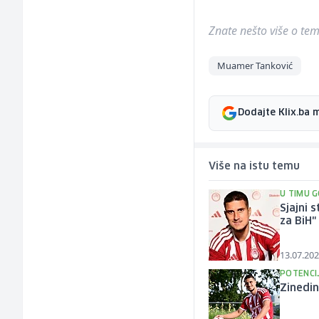
Znate nešto više o temi 
Muamer Tanković
Dodajte Klix.ba 
Više na istu temu
U TIMU 
Sjajni 
za BiH"
13.07.202
POTENCIJ
Zinedin