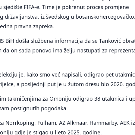
 u sjedište FIFA-e. Time je pokrenut proces promjene
g državljanstva, iz švedskog u bosanskohercegovačko,
i jedna pravna zapreka.
 NS BiH došla službena informacija da se Tanković obra
m da on sada ponovo ima želju nastupati za reprezenta
lekciju je, kako smo već napisali, odigrao pet utakmic
rijelce, a posljednji put je u žutom dresu bio 2020. go
vim takmičenjima za Omoniju odigrao 38 utakmica i u
 osam postignutih pogodaka.
o za Norrkoping, Fulham, AZ Alkmaar, Hammarby, AEK i
oniju gdje je stigao u ljeto 2025. godine.