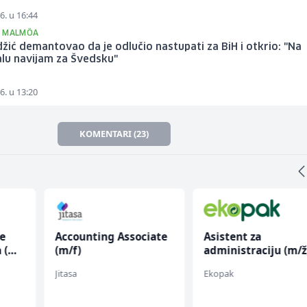
6. u 16:44
K MALMÖA
žić demantovao da je odlučio nastupati za BiH i otkrio: "Na
alu navijam za Švedsku"
6. u 13:20
KOMENTARI (23)
ce
Accounting Associate
Asistent za
 (m/
(m/f)
administraciju (m/ž
Jitasa
Ekopak