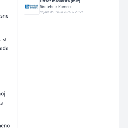
Offset mašinista (m/ž)
Birotehnik Komerc
Prijava do: 14.08.2026. u 23:59
osne
, a
tada
noj
za
meno