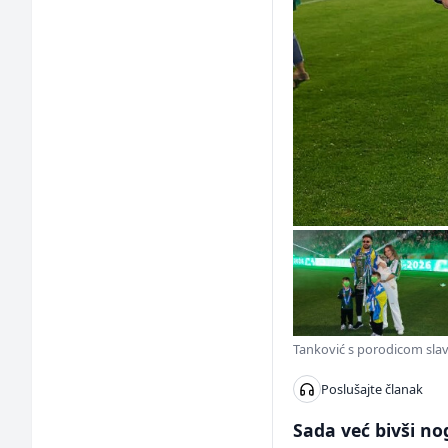
Tanković s porodicom slavi
Poslušajte članak
Sada već bivši n