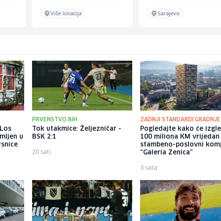
Više lokacija
Sarajevo
PRVENSTVO BIH
ZADNJI STANDARDI GRADNJE
 Los
Tok utakmice: Željezničar -
Pogledajte kako će izgl
mljen u
BSK 2:1
100 miliona KM vrijedan
rsnice
stambeno-poslovni kom
20 sati
"Galeria Zenica"
3 sata