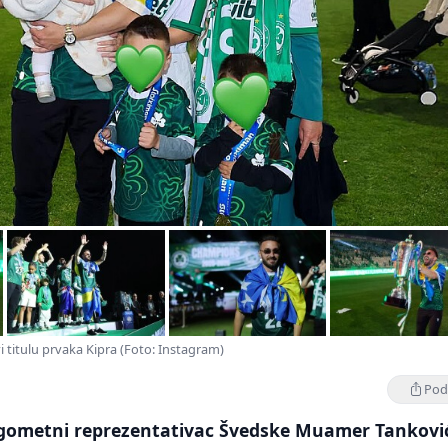
 titulu prvaka Kipra (Foto: Instagram)
Podi
ogometni reprezentativac Švedske Muamer Tanković