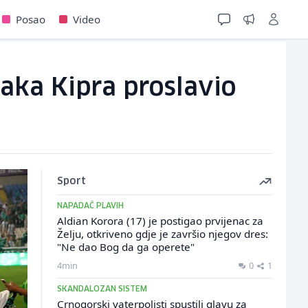
Posao
Video
vaka Kipra proslavio
Sport
NAPADAČ PLAVIH
Aldian Korora (17) je postigao prvijenac za
Želju, otkriveno gdje je završio njegov dres:
"Ne dao Bog da ga operete"
4min
0
1
SKANDALOZAN SISTEM
Crnogorski vaterpolisti spustili glavu za