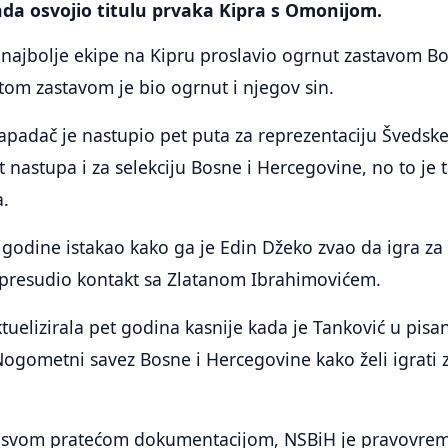
da osvojio titulu prvaka Kipra s Omonijom.
 najbolje ekipe na Kipru proslavio ogrnut zastavom B
stom zastavom je bio ogrnut i njegov sin.
apadač je nastupio pet puta za reprezentaciju Švedske
nastupa i za selekciju Bosne i Hercegovine, no to je 
a.
 godine istakao kako ga je Edin Džeko zvao da igra za
 presudio kontakt sa Zlatanom Ibrahimovićem.
tuelizirala pet godina kasnije kada je Tanković u pisa
Nogometni savez Bosne i Hercegovine kako želi igrati 
sa svom pratećom dokumentacijom, NSBiH je pravovre