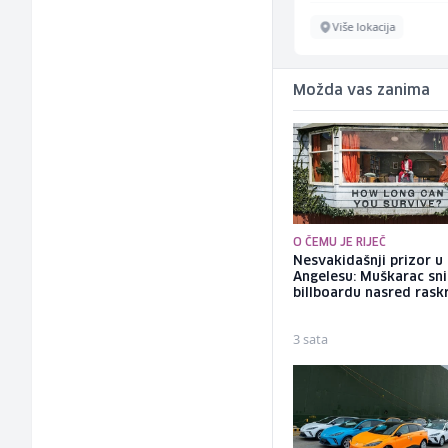
Sarajevo
Više lokacija
Možda vas zanima
O ČEMU JE RIJEČ
Nesvakidašnji prizor u
Angelesu: Muškarac sni
billboardu nasred rask
3 sata