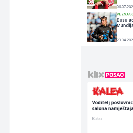
06.07.202
VEZNJA
Busulad
Mundij
23.04.202
Radnik u restoranu
Voditelj poslovni
(m/ž)
salona namještaja
ž)
BASH
Kalea