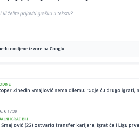
ili želite prijaviti grešku u tekstu?
među omiljene izvore na Googlu
GODINE
stoper Zinedin Smajlović nema dilemu: "Gdje ću drugo igrati, 
6. u 17:09
ALNI IGRAČ BIH
 Smajlović (22) ostvario transfer karijere, igrat će i Ligu prv