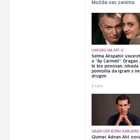
Možda vas zanima
USKORO NA SFF-U
Selma Alispahić ususret
o "Ay Carmeli": Dragan 
bi bio ponosan; nikada
pomislila da igram s n
drugim
4 sata
GRADI USPJEŠNU KARIJERU
Glumac Adnan Alić osv