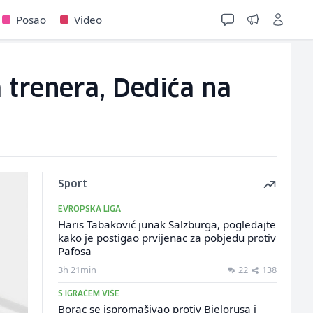
Posao
Video
 trenera, Dedića na
Sport
EVROPSKA LIGA
Haris Tabaković junak Salzburga, pogledajte
kako je postigao prvijenac za pobjedu protiv
Pafosa
3h 21min
22
138
S IGRAČEM VIŠE
Borac se ispromašivao protiv Bjelorusa i