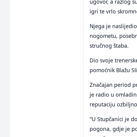
ugovor, a razlog su
igri te vrlo skrom
Njega je naslijedi
nogometu, posebno
stručnog štaba.
Dio svoje trenersk
pomoćnik Blažu Sli
Značajan period p
je radio u omladi
reputaciju ozbiljn
"U Stupčanici je d
pogona, gdje je po