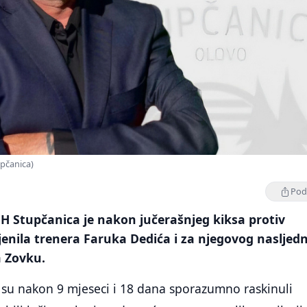
pčanica)
Podi
BiH Stupčanica je nakon jučerašnjeg kiksa protiv
jenila trenera Faruka Dedića i za njegovog nasljed
 Zovku.
 su nakon 9 mjeseci i 18 dana sporazumno raskinuli