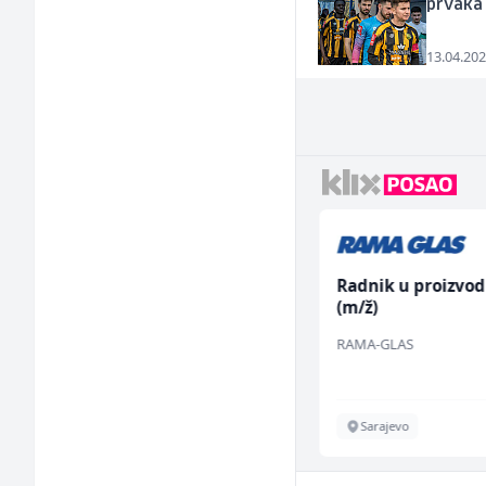
prvaka 
13.04.202
Samostalni
Radnik u proizvod
računovođa (m/ž)
(m/ž)
General Logistic
RAMA-GLAS
Sarajevo
Sarajevo