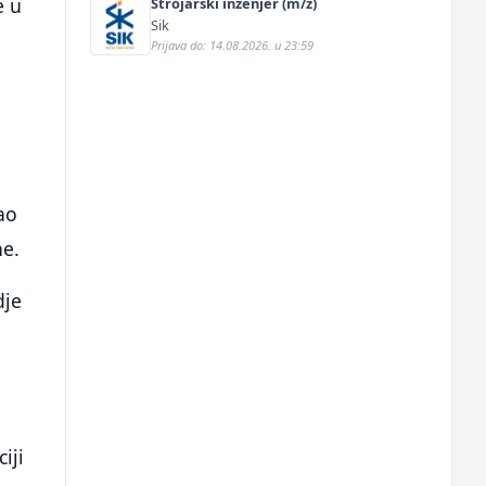
e u
Strojarski inženjer (m/ž)
Sik
Prijava do: 14.08.2026. u 23:59
ao
ne.
dje
iji