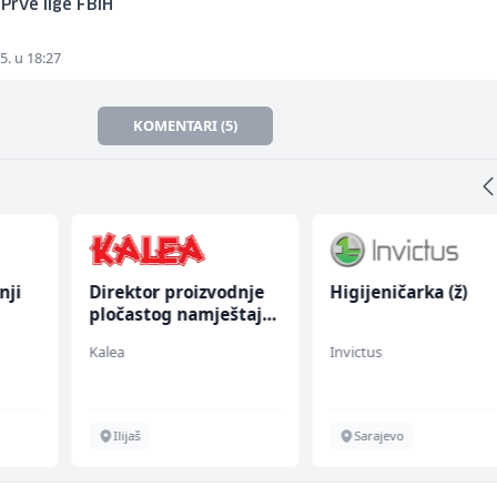
Prve lige FBiH
5. u 18:27
KOMENTARI (5)
nji
Direktor proizvodnje
Higijeničarka (ž)
pločastog namještaja
(m/ž)
Kalea
Invictus
Ilijaš
Sarajevo