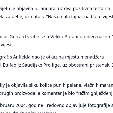
vijetu je objavila 5. januara, uz dva pozitivna testa na
la za bebe, uz natpis: "Naša mala tajna, najbolje vijest
as Gerrard vratio se u Veliku Britaniju ubrzo nakon š
vijest.
grač s Anfielda dao je otkaz na mjestu menadžera
 Ettifaq iz Saudijske Pro lige, uz obostrani pristanak, 
lly je objavila sliku kolica punih pelena, vlažnih mara
 drugih proizvoda, a komentar je bio "režim gniježđenj
februaru 2004. godine i redovno objavljuje fotografije 