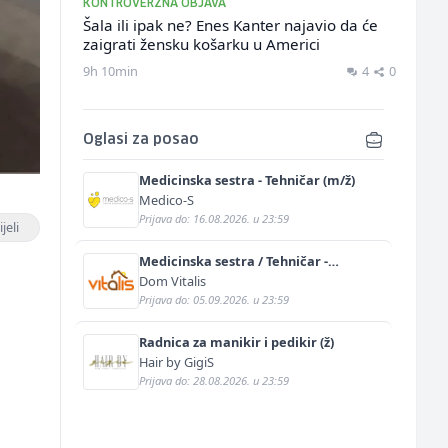
KONTROVERZNA OBJAVA
Šala ili ipak ne? Enes Kanter najavio da će
zaigrati žensku košarku u Americi
9h 10min
4
0
Oglasi za posao
Medicinska sestra - Tehničar (m/ž)
Medico-S
Prijava do: 16.08.2026. u 23:59
jeli
Medicinska sestra / Tehničar -
Njegovatelj (m/ž)
Dom Vitalis
Prijava do: 05.09.2026. u 23:59
Radnica za manikir i pedikir (ž)
Hair by GigiS
Prijava do: 28.08.2026. u 23:59