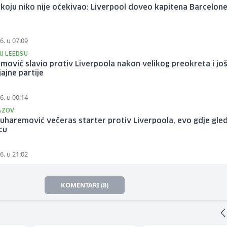
oju niko nije očekivao: Liverpool doveo kapitena Barcelon
6. u 07:09
 U LEEDSU
ović slavio protiv Liverpoola nakon velikog preokreta i jo
jajne partije
6. u 00:14
ZAZOV
uharemović večeras starter protiv Liverpoola, evo gdje gled
cu
6. u 21:02
KOMENTARI (8)