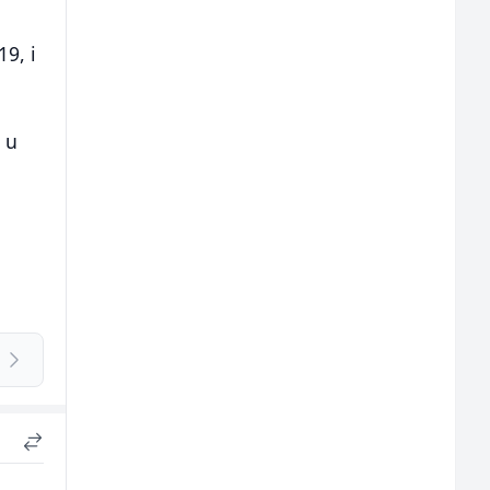
19, i
 u