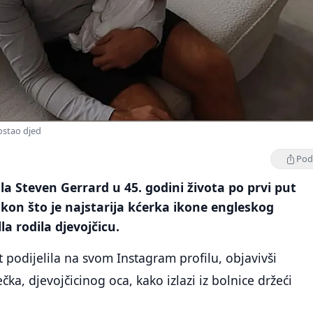
ostao djed
Podi
a Steven Gerrard u 45. godini života po prvi put
akon što je najstarija kćerka ikone engleskog
la rodila djevojčicu.
est podijelila na svom Instagram profilu, objavivši
čka, djevojčicinog oca, kako izlazi iz bolnice držeći