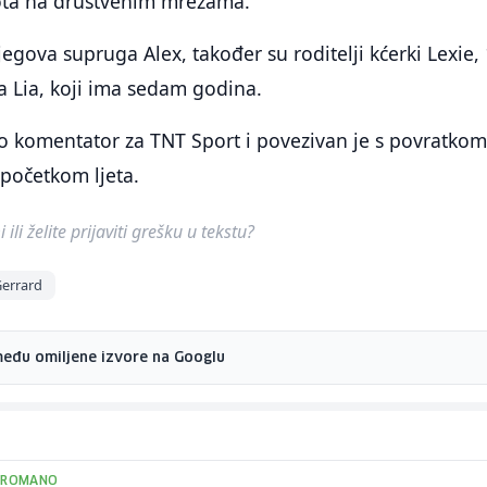
vota na društvenim mrežama.
egova supruga Alex, također su roditelji kćerki Lexie, 
na Lia, koji ima sedam godina.
o komentator za TNT Sport i povezivan je s povratkom
 početkom ljeta.
ili želite prijaviti grešku u tekstu?
Gerrard
među omiljene izvore na Googlu
 ROMANO