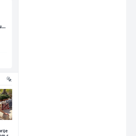
a
Poslovođa prodavnice
Prodajni savjetnik (m
u
(m/ž)
ž)
Amko komerc
Tehnolix
Sarajevo
Sarajevo
rije