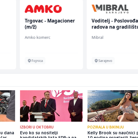
Trgovac - Magacioner
Voditelj - Poslovođ
(m/ž)
radova na gradilišt
(m/ž)
Amko komerc
Mibral
Fojnica
Sarajevo
IZBORI U OKTOBRU
POZIRALA U BIKINIJU
nu dana
Evo ko su nositelji
Kelly Brook su naučnici p