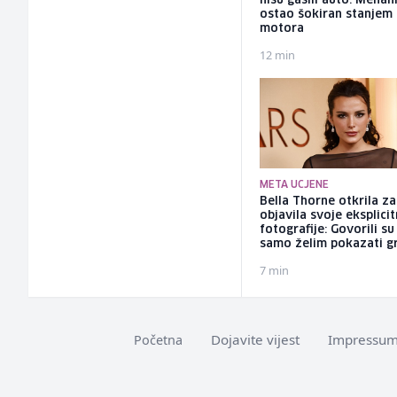
nisu gasili auto: Mehan
ostao šokiran stanjem
motora
12 min
META UCJENE
Bella Thorne otkrila za
objavila svoje eksplici
fotografije: Govorili su
samo želim pokazati g
7 min
Dojavite vijest
Impressu
Početna