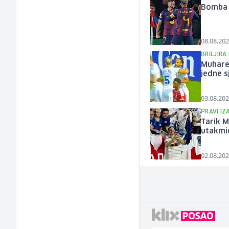
Bomba k
08.08.202
BRILJIRA
Muharem
jedne s
03.08.202
PRAVI I
Tarik M
utakmi
02.08.202