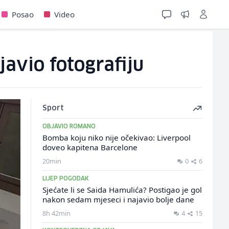
Posao
Video
javio fotografiju
Sport
OBJAVIO ROMANO
Bomba koju niko nije očekivao: Liverpool
doveo kapitena Barcelone
20min
0
6
LIJEP POGODAK
Sjećate li se Saida Hamulića? Postigao je gol
nakon sedam mjeseci i najavio bolje dane
8h 42min
4
15