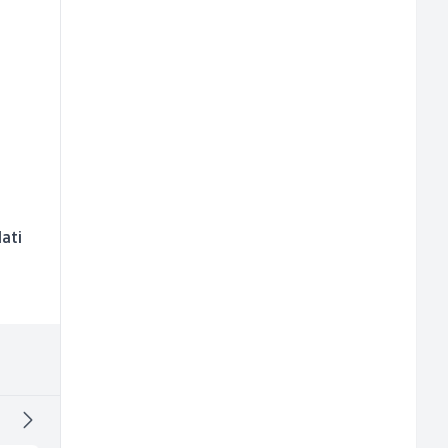
e
š
ati