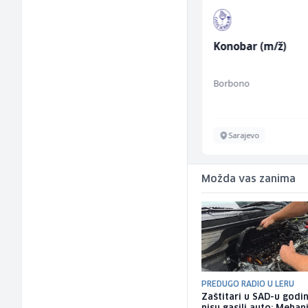
Komercijalni
Konobar (m/ž)
službenik (m/ž)
Euro-Asfalt
Borbono
Više lokacija
Sarajevo
Možda vas zanima
PREDUGO RADIO U LERU
Zaštitari u SAD-u godi