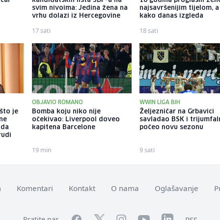
ičar
kandidatskih lista SDP-a na
10 godina proglasili že
svim nivoima: Jedina žena na
najsavršenijim tijelom, 
vrhu dolazi iz Hercegovine
kako danas izgleda
17 sati
18 sati
OBJAVIO ROMANO
WWIN LIGA BIH
što je
Bomba koju niko nije
Željezničar na Grbavici
tne
očekivao: Liverpool doveo
savladao BSK i trijumfa
 da
kapitena Barcelone
počeo novu sezonu
rudi
19 min
9 sati
m
Komentari
Kontakt
O nama
Oglašavanje
P
Facebook
YouTube
LinkedIn
Twitter
Instagram
RSS
Pratite nas