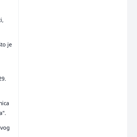
i,
to je
29.
mica
a".
svog