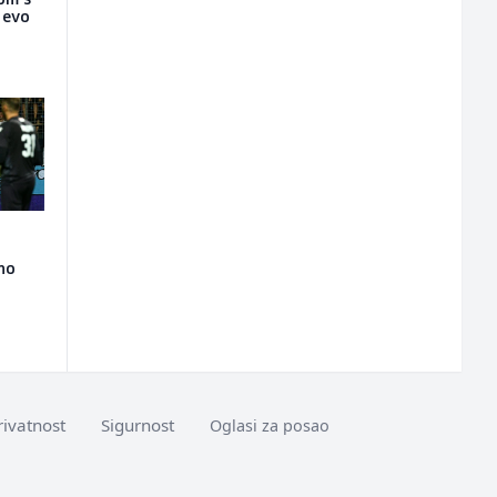
nom s
a evo
lno
rivatnost
Sigurnost
Oglasi za posao