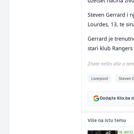
džetset načina ži
Steven Gerrard i nj
Lourdes, 13, te si
Gerrard je trenutn
stari klub Rangers
Znate nešto više o temi 
Liverpool
Steven 
Dodajte Klix.ba 
Više na istu temu
OBJAVIO