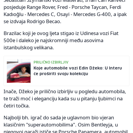
posjeduje Range Rover, Fred - Porsche Taycan, Ferdi
Kadıoğlu - Mercedes C, Osayi - Mercedes G-400, a ipak
se izdvaja Rodrigo Becao.
Brazilac koji je ovog ljeta stigao iz Udinesa vozi Fiat
500e i daleko je najskromniji među asovima
istanbulskog velikana.
PRILIČNO IZBIRLJIV
Koje automobile vozi Edin Džeko: U Interu
će proširiti svoju kolekciju
Inače, Džeko je prilično izbirljiv u pogledu automobila,
te traži moć i eleganciju kada su u pitanju ljubimci na
četiri točka.
Najbolji bh. igrač do sada je uglavnom bio vjeran
klasičnim "superautomobilima". Osim Bentleyja, u
njegovoj garaži ističe se Porsche Panamera, automobil