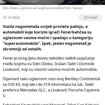
Edin Džeko u jednom od svojih automobila (Foto: Twitter)
07.10.2023.
Podijeli
Vozila nogometaša uvijek privlače pažnju, a
automobili koje koriste igrači Fenerbahčea su
uglavnom veoma moćni i spadaju u kategoriju
"superautomobila". Ipak, jedan nogometaš je
skromniji od ostalih.
Fener je ovog ljeta doveo nekoliko velikih pojačanja
među kojima su Edin Džeko, Dušan Tadić i Dominik
Livaković, koji su vlasnici veoma moćnih automobila.
Dijamant tako uglavnom vozi svoj Bentley Continental
sa 550 KS, koji ide i do 318 kilometara na sat. Tadić
preferira Mercedes GLC, a Livaković Porsche Cayenne
S.
Sebastian Szymański vozi Maserati, İrfan Can Kahveci