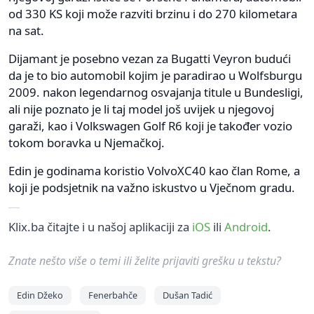
od 330 KS koji može razviti brzinu i do 270 kilometara
na sat.
Dijamant je posebno vezan za Bugatti Veyron budući
da je to bio automobil kojim je paradirao u Wolfsburgu
2009. nakon legendarnog osvajanja titule u Bundesligi,
ali nije poznato je li taj model još uvijek u njegovoj
garaži, kao i Volkswagen Golf R6 koji je također vozio
tokom boravka u Njemačkoj.
Edin je godinama koristio VolvoXC40 kao član Rome, a
koji je podsjetnik na važno iskustvo u Vječnom gradu.
Klix.ba čitajte i u našoj aplikaciji za
iOS
ili
Android
.
Znate nešto više o temi ili želite prijaviti grešku u tekstu?
Edin Džeko
Fenerbahče
Dušan Tadić