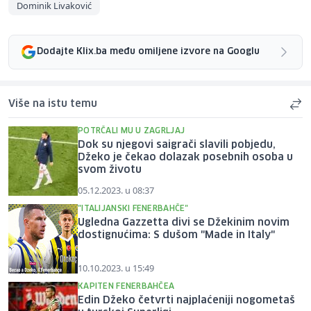
Dominik Livaković
Dodajte Klix.ba među omiljene izvore na Googlu
Više na istu temu
POTRČALI MU U ZAGRLJAJ
Dok su njegovi saigrači slavili pobjedu,
Džeko je čekao dolazak posebnih osoba u
svom životu
05.12.2023. u 08:37
"ITALIJANSKI FENERBAHČE"
Ugledna Gazzetta divi se Džekinim novim
dostignućima: S dušom "Made in Italy"
10.10.2023. u 15:49
KAPITEN FENERBAHČEA
Edin Džeko četvrti najplaćeniji nogometaš