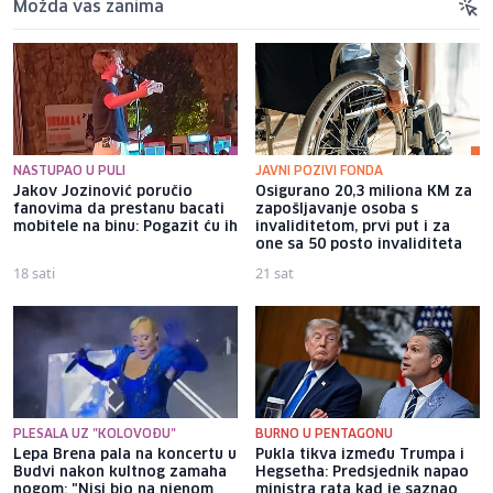
Možda vas zanima
NASTUPAO U PULI
JAVNI POZIVI FONDA
Jakov Jozinović poručio
Osigurano 20,3 miliona KM za
fanovima da prestanu bacati
zapošljavanje osoba s
mobitele na binu: Pogazit ću ih
invaliditetom, prvi put i za
one sa 50 posto invaliditeta
18 sati
21 sat
PLESALA UZ "KOLOVOĐU"
BURNO U PENTAGONU
Lepa Brena pala na koncertu u
Pukla tikva između Trumpa i
Budvi nakon kultnog zamaha
Hegsetha: Predsjednik napao
nogom: "Nisi bio na njenom
ministra rata kad je saznao