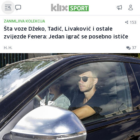
153
ZANIMLJIVA KOLEKCIJA
Šta voze Džeko, Tadić, Livaković i ostale
zvijezde Fenera: Jedan igrač se posebno ističe
H. H.
37