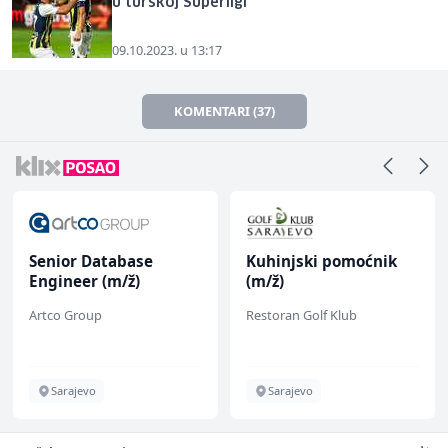
u turskoj Superligi
09.10.2023. u 13:17
KOMENTARI (37)
Senior Database
Kuhinjski pomoćnik
Engineer (m/ž)
(m/ž)
Artco Group
Restoran Golf Klub
Sarajevo
Sarajevo