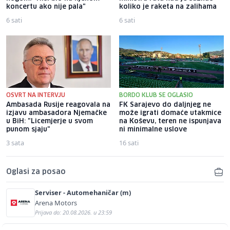
koncertu ako nije pala"
koliko je raketa na zalihama
6 sati
6 sati
OSVRT NA INTERVJU
BORDO KLUB SE OGLASIO
Ambasada Rusije reagovala na
FK Sarajevo do daljnjeg ne
izjavu ambasadora Njemačke
može igrati domaće utakmice
u BiH: "Licemjerje u svom
na Koševu, teren ne ispunjava
punom sjaju"
ni minimalne uslove
3 sata
16 sati
Oglasi za posao
Serviser - Automehaničar (m)
Arena Motors
Prijava do: 20.08.2026. u 23:59