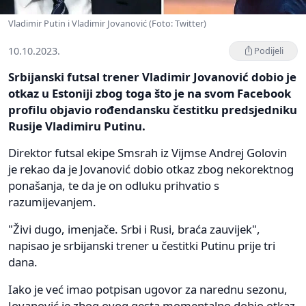
Vladimir Putin i Vladimir Jovanović (Foto: Twitter)
10.10.2023.
Podijeli
Srbijanski futsal trener Vladimir Jovanović dobio je
otkaz u Estoniji zbog toga što je na svom Facebook
profilu objavio rođendansku čestitku predsjedniku
Rusije Vladimiru Putinu.
Direktor futsal ekipe Smsrah iz Vijmse Andrej Golovin
je rekao da je Jovanović dobio otkaz zbog nekorektnog
ponašanja, te da je on odluku prihvatio s
razumijevanjem.
"Živi dugo, imenjače. Srbi i Rusi, braća zauvijek",
napisao je srbijanski trener u čestitki Putinu prije tri
dana.
Iako je već imao potpisan ugovor za narednu sezonu,
Jovanović je zbog ovog gesta momentalno dobio otkaz