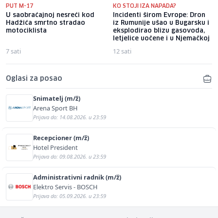
PUT M-17
KO STOJI IZA NAPADA?
U saobraćajnoj nesreći kod
Incidenti širom Evrope: Dron
Hadžića smrtno stradao
iz Rumunije ušao u Bugarsku i
motociklista
eksplodirao blizu gasovoda,
letjelice uočene i u Njemačkoj
7 sati
12 sati
Oglasi za posao
Snimatelj (m/ž)
Arena Sport BH
Prijava do: 14.08.2026. u 23:59
Recepcioner (m/ž)
Hotel President
Prijava do: 09.08.2026. u 23:59
Administrativni radnik (m/ž)
Elektro Servis - BOSCH
Prijava do: 05.09.2026. u 23:59