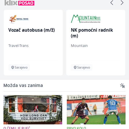
Vozač autobusa (m/ž)
NK pomoćni radnik
(m)
Travel-Trans
Mountain
Sarajevo
Sarajevo
Možda vas zanima
O ČEMU JE RIJEČ
PRVO KOLO