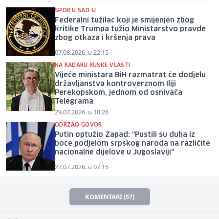
SPOR U SAD-U
Federalni tužilac koji je smijenjen zbog
kritike Trumpa tužio Ministarstvo pravde
zbog otkaza i kršenja prava
07.08.2026. u 22:15
NA RADARU RUSKE VLASTI
Vijeće ministara BiH razmatrat će dodjelu
državljanstva kontroverznom Iliji
Perekopskom, jednom od osnivača
Telegrama
29.07.2026. u 10:26
ODRŽAO GOVOR
Putin optužio Zapad: "Pustili su duha iz
boce podjelom srpskog naroda na različite
nacionalne dijelove u Jugoslaviji"
27.07.2026. u 07:15
KOMENTARI (57)