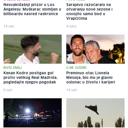
Nesvakidašnji prizor u Los
Sarajevo razočaralo na
Angelesu: Muškarac snimljen u
otvaranju nove sezone i
billboardu nasred raskrsnice
osvojilo samo bod u
Vrapčićima
14 sati
4 sata
BIVŠI ZMAJ
U 68. GODINI
Kenan Kodro postigao gol
Preminuo otac Lionela
protiv velikog Real Madrida,
Messija, bio mu je glavni
pogledajte njegov pogodak
oslonac u životu i karijeri
6 sati
14 sati