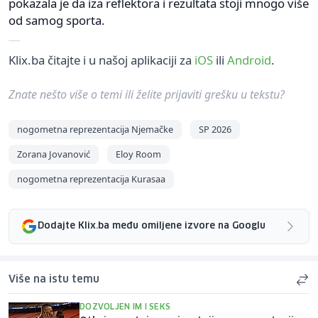
pokazala je da iza reflektora i rezultata stoji mnogo više
od samog sporta.
Klix.ba čitajte i u našoj aplikaciji za
iOS
ili
Android
.
Znate nešto više o temi ili želite prijaviti grešku u tekstu?
nogometna reprezentacija Njemačke
SP 2026
Zorana Jovanović
Eloy Room
nogometna reprezentacija Kurasaa
Dodajte Klix.ba među omiljene izvore na Googlu
Više na istu temu
DOZVOLJEN IM I SEKS