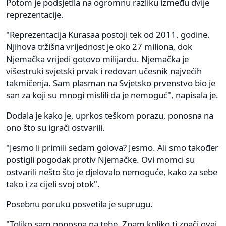
Potom je podsjetila na ogromnu razliku između dvije
reprezentacije.
"Reprezentacija Kurasaa postoji tek od 2011. godine.
Njihova tržišna vrijednost je oko 27 miliona, dok
Njemačka vrijedi gotovo milijardu. Njemačka je
višestruki svjetski prvak i redovan učesnik najvećih
takmičenja. Sam plasman na Svjetsko prvenstvo bio je
san za koji su mnogi mislili da je nemoguć", napisala je.
Dodala je kako je, uprkos teškom porazu, ponosna na
ono što su igrači ostvarili.
"Jesmo li primili sedam golova? Jesmo. Ali smo također
postigli pogodak protiv Njemačke. Ovi momci su
ostvarili nešto što je djelovalo nemoguće, kako za sebe
tako i za cijeli svoj otok".
Posebnu poruku posvetila je suprugu.
"Toliko sam ponosna na tebe. Znam koliko ti znači ovaj