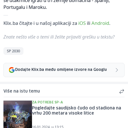
se utakmice igrati u tri zemlje domaćina - Španiji,
Portugalu i Maroku.
Klix.ba čitajte i u našoj aplikaciji za
iOS
ili
Android
.
Znate nešto više o temi ili želite prijaviti grešku u tekstu?
SP 2030
Dodajte Klix.ba među omiljene izvore na Googlu
Više na istu temu
ZA POTREBE SP-A
Pogledajte saudijsko čudo od stadiona na
vrhu 200 metara visoke litice
16.01.2024. u 13:15