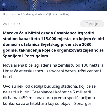
Budući izgled "Velikog stadiona" (Foto: Twitter)
26.10.2023.
Podijeli
Maroko će u blizini grada Casablance izgraditi
stadion kapaciteta 115.000 mjesta, na kojem će biti
domaćin utakmica Svjetskog prvenstva 2030.
godine, takmičenja koje će organizovati zajedno sa
Španijom i Portugalom.
Nova arena biće izgrađena na zemljištu od 100 hektara
i imat će atletsku stazu, zatvoreni bazen, tržni centar i
hotel.
Ovo su neki od detalja budućeg stadiona, koji će se
nalaziti u blizini Casablance i koštat će 5 milijardi
dirhama (459 miliona eura) prema specifikacijama
konkursa za arhitekturu koji su objavili Sonarges i