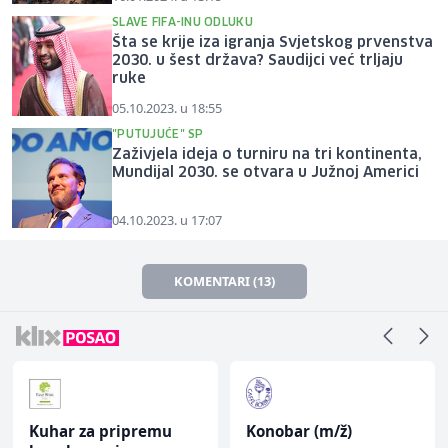
SLAVE FIFA-INU ODLUKU
Šta se krije iza igranja Svjetskog prvenstva
2030. u šest država? Saudijci već trljaju
ruke
05.10.2023. u 18:55
"PUTUJUĆE" SP
Zaživjela ideja o turniru na tri kontinenta,
Mundijal 2030. se otvara u Južnoj Americi
04.10.2023. u 17:07
KOMENTARI (13)
Kuhar za pripremu
Konobar (m/ž)