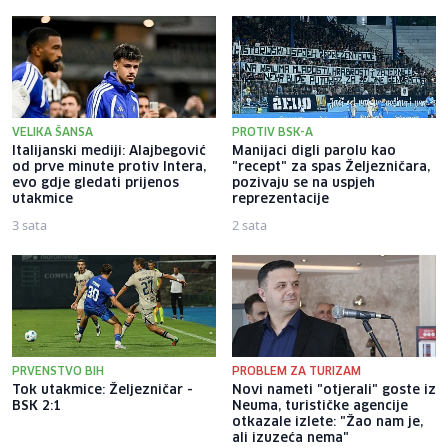
VELIKA ŠANSA
PROTIV BSK-A
Italijanski mediji: Alajbegović
Manijaci digli parolu kao
od prve minute protiv Intera,
"recept" za spas Željezničara,
evo gdje gledati prijenos
pozivaju se na uspjeh
utakmice
reprezentacije
3 sata
2 sata
PRVENSTVO BIH
PROBLEM ZA TURIZAM
Tok utakmice: Željezničar -
Novi nameti "otjerali" goste iz
BSK 2:1
Neuma, turističke agencije
otkazale izlete: "Žao nam je,
ali izuzeća nema"