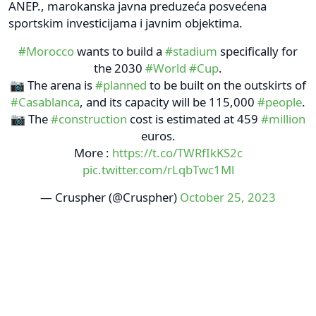
ANEP., marokanska javna preduzeća posvećena
sportskim investicijama i javnim objektima.
#Morocco
wants to build a
#stadium
specifically for
the 2030
#World
#Cup
.
📷 The arena is
#planned
to be built on the outskirts of
#Casablanca
, and its capacity will be 115,000
#people
.
📷 The
#construction
cost is estimated at 459
#million
euros.
More :
https://t.co/TWRfIkKS2c
pic.twitter.com/rLqbTwc1Ml
— Cruspher (@Cruspher)
October 25, 2023