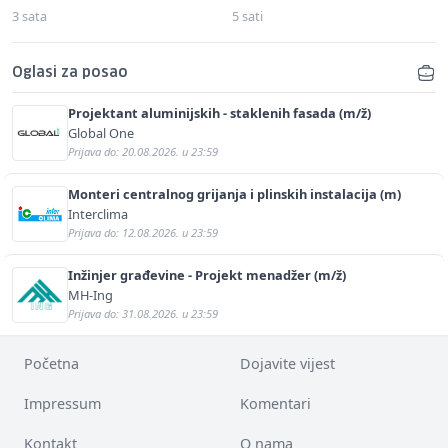
3 sata
5 sati
Oglasi za posao
Projektant aluminijskih - staklenih fasada (m/ž)
Global One
Prijava do: 20.08.2026. u 23:59
Monteri centralnog grijanja i plinskih instalacija (m)
Interclima
Prijava do: 12.08.2026. u 23:59
Inžinjer građevine - Projekt menadžer (m/ž)
MH-Ing
Prijava do: 31.08.2026. u 23:59
Početna
Dojavite vijest
Impressum
Komentari
Kontakt
O nama