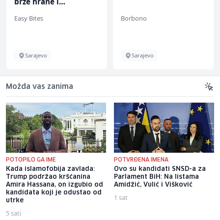
brze hrane i
jednostavnih jela (m/
Easy Bites
Borbono
ž)
Sarajevo
Sarajevo
Možda vas zanima
POTOPILO GA IME
POTVRĐENA IMENA
Kada islamofobija zavlada:
Ovo su kandidati SNSD-a za
Trump podržao kršćanina
Parlament BiH: Na listama
Amira Hassana, on izgubio od
Amidžić, Vulić i Višković
kandidata koji je odustao od
1 sat
utrke
5 sati