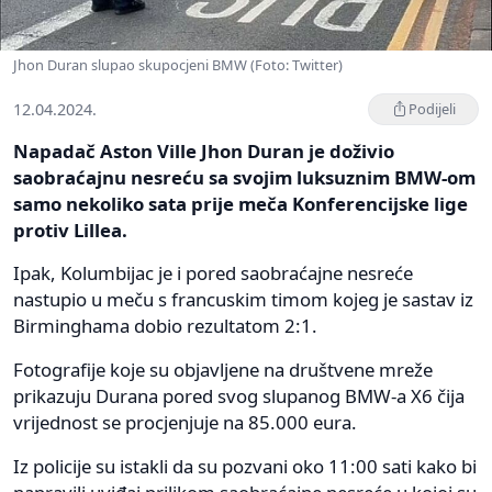
Jhon Duran slupao skupocjeni BMW (Foto: Twitter)
12.04.2024.
Podijeli
Napadač Aston Ville Jhon Duran je doživio
saobraćajnu nesreću sa svojim luksuznim BMW-om
samo nekoliko sata prije meča Konferencijske lige
protiv Lillea.
Ipak, Kolumbijac je i pored saobraćajne nesreće
nastupio u meču s francuskim timom kojeg je sastav iz
Birminghama dobio rezultatom 2:1.
Fotografije koje su objavljene na društvene mreže
prikazuju Durana pored svog slupanog BMW-a X6 čija
vrijednost se procjenjuje na 85.000 eura.
Iz policije su istakli da su pozvani oko 11:00 sati kako bi