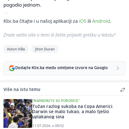
pogodio jednom.
Klix.ba čitajte i u našoj aplikaciji za
iOS
ili
Android
.
Znate nešto više o temi ili želite prijaviti grešku u tekstu?
Aston Villa
Jhon Duran
Dodajte Klix.ba među omiljene izvore na Googlu
Više na istu temu
"NAPADNUTE SU PORODICE"
Tužan razlog sukoba na Copa Americi:
Darwin se malo tukao, a malo tješio
uplakanog sina
11.07.2024. u 09:52