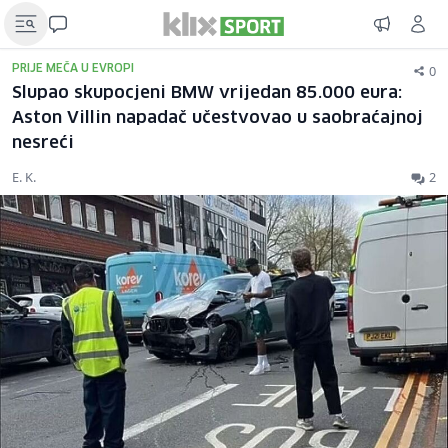
0
PRIJE MEČA U EVROPI
Slupao skupocjeni BMW vrijedan 85.000 eura:
Aston Villin napadač učestvovao u saobraćajnoj
nesreći
E. K.
2