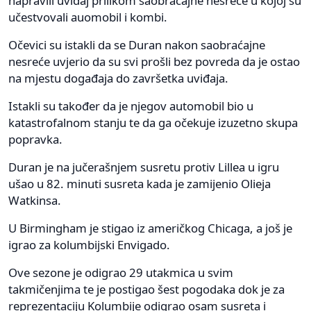
napravili uviđaj prilikom saobraćajne nesreće u kojoj su
učestvovali auomobil i kombi.
Očevici su istakli da se Duran nakon saobraćajne
nesreće uvjerio da su svi prošli bez povreda da je ostao
na mjestu događaja do završetka uviđaja.
Istakli su također da je njegov automobil bio u
katastrofalnom stanju te da ga očekuje izuzetno skupa
popravka.
Duran je na jučerašnjem susretu protiv Lillea u igru
ušao u 82. minuti susreta kada je zamijenio Olieja
Watkinsa.
U Birmingham je stigao iz američkog Chicaga, a još je
igrao za kolumbijski Envigado.
Ove sezone je odigrao 29 utakmica u svim
takmičenjima te je postigao šest pogodaka dok je za
reprezentaciju Kolumbije odigrao osam susreta i