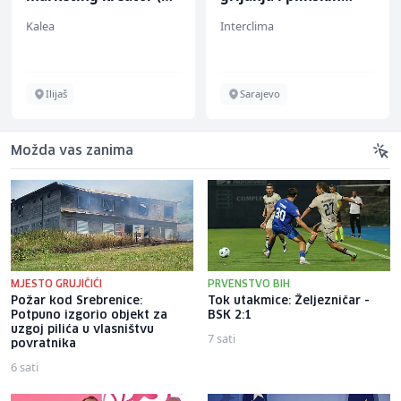
ž)
instalacija (m)
Kalea
Interclima
Ilijaš
Sarajevo
Možda vas zanima
MJESTO GRUJIČIĆI
PRVENSTVO BIH
Požar kod Srebrenice:
Tok utakmice: Željezničar -
Potpuno izgorio objekt za
BSK 2:1
uzgoj pilića u vlasništvu
7 sati
povratnika
6 sati