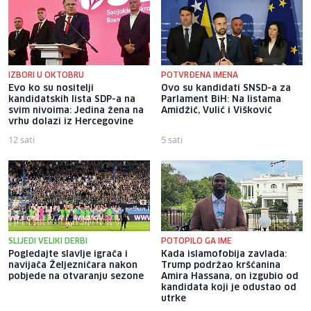
IZBORI U OKTOBRU
POTVRĐENA IMENA
Evo ko su nositelji
Ovo su kandidati SNSD-a za
kandidatskih lista SDP-a na
Parlament BiH: Na listama
svim nivoima: Jedina žena na
Amidžić, Vulić i Višković
vrhu dolazi iz Hercegovine
12 sati
5 sati
SLIJEDI VELIKI DERBI
POTOPILO GA IME
Pogledajte slavlje igrača i
Kada islamofobija zavlada:
navijača Željezničara nakon
Trump podržao kršćanina
pobjede na otvaranju sezone
Amira Hassana, on izgubio od
kandidata koji je odustao od
utrke