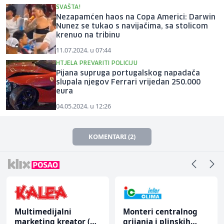
SVAŠTA!
Nezapamćen haos na Copa Americi: Darwin
Nunez se tukao s navijačima, sa stolicom
krenuo na tribinu
11.07.2024. u 07:44
HTJELA PREVARITI POLICIJU
Pijana supruga portugalskog napadača
slupala njegov Ferrari vrijedan 250.000
eura
04.05.2024. u 12:26
KOMENTARI (2)
Multimedijalni
Monteri centralnog
marketing kreator (m/
grijanja i plinskih