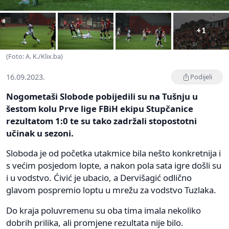
+1
(Foto: A. K./Klix.ba)
16.09.2023.
Podijeli
Nogometaši Slobode pobijedili su na Tušnju u
šestom kolu Prve lige FBiH ekipu Stupčanice
rezultatom 1:0 te su tako zadržali stopostotni
učinak u sezoni.
Sloboda je od početka utakmice bila nešto konkretnija i
s većim posjedom lopte, a nakon pola sata igre došli su
i u vodstvo. Ćivić je ubacio, a Dervišagić odlično
glavom pospremio loptu u mrežu za vodstvo Tuzlaka.
Do kraja poluvremenu su oba tima imala nekoliko
dobrih prilika, ali promjene rezultata nije bilo.