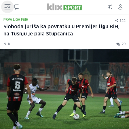
122
PRVA LIGA FBIH
Sloboda juriša ka povratku u Premijer ligu BiH,
na Tušnju je pala Stupčanica
N. K.
29