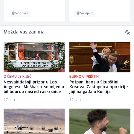
Vogošća
Sarajevo
Možda vas zanima
O ČEMU JE RIJEČ
BURNO U PRIŠTINI
Nesvakidašnji prizor u Los
Potpuni haos u Skupštini
Angelesu: Muškarac snimljen u
Kosova: Zastupnica opozicije
billboardu nasred raskrsnice
jajima gađala Kurtija
17 sati
12 sati