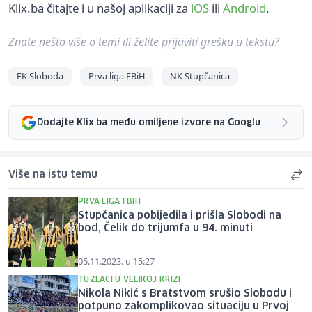
Klix.ba čitajte i u našoj aplikaciji za
iOS
ili
Android
.
Znate nešto više o temi ili želite prijaviti grešku u tekstu?
FK Sloboda
Prva liga FBiH
NK Stupčanica
Dodajte Klix.ba među omiljene izvore na Googlu
Više na istu temu
PRVA LIGA FBIH
Stupčanica pobijedila i prišla Slobodi na
bod, Čelik do trijumfa u 94. minuti
05.11.2023. u 15:27
TUZLACI U VELIKOJ KRIZI
Nikola Nikić s Bratstvom srušio Slobodu i
potpuno zakomplikovao situaciju u Prvoj