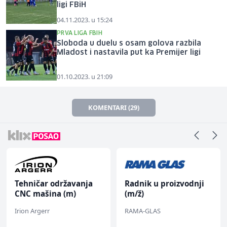
ligi FBiH
04.11.2023. u 15:24
PRVA LIGA FBIH
Sloboda u duelu s osam golova razbila
Mladost i nastavila put ka Premijer ligi
01.10.2023. u 21:09
KOMENTARI (29)
Tehničar održavanja
Radnik u proizvodnji
CNC mašina (m)
(m/ž)
Irion Argerr
RAMA-GLAS