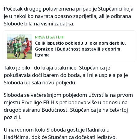
Početak drugog poluvremena pripao je Stupčanici koja
je u nekoliko navrata opasno zaprijetila, ali je odbrana
Slobode bila na visini zadatka.
PRVA LIGA FBIH
Čelik ispustio pobjedu u lokalnom derbiju,
Goražde i Budućnost nastavili s dobrim
igrama
Tako je bilo i do kraja utakmice. Stupčanica je
pokušavala doći barem do boda, ali nije uspjela pa je
Sloboda upisala novu pobjedu.
Sloboda se večerašnjom pobjedom učvrstila na prvom
mjestu Prve lige FBiH s pet bodova više u odnosu na
drugoplasiranu Budućnost. Stupčanica je na četvrtoj
poziciji.
U narednom kolu Sloboda gostuje Radniku u
Hadžićima, dok će Stupčanica dočekati Jedistvo.