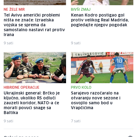
NE ŽELE MIR
BIVŠI ZMAJ
Tel Avivu američki problemi
Kenan Kodro postigao gol
ništa ne znače: Izraelska
protiv velikog Real Madrida,
vojska se sprema da
pogledajte njegov pogodak
samostalno nastavi rat protiv
Irana
9 sati
9 sati
HIBRIDNE OPERACIJE
PRVO KOLO
Ukrajinski general: Brčko je
Sarajevo razočaralo na
ključno, ukoliko RS odluči
otvaranju nove sezone i
zauzeti koridor, NATO-a će
osvojilo samo bod u
morati povući snage sa
Vrapčićima
Baltika
9 sati
7 sati