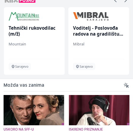
Tehnički rukovodilac
Voditelj - Poslovođa
(m/ž)
radova na gradilištu
(m/ž)
Mountain
Mibral
Sarajevo
Sarajevo
Možda vas zanima
USKORO NA SFF-U
ISKRENO PRIZNANJE