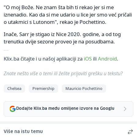
"O moj Bože. Ne znam šta bih ti rekao jer si me
iznenadio. Kao da si me udario u lice jer smo već pričali
o utakmici s Lutonom", rekao je Pochettino.
Inače, Sarr je stigao iz Nice 2020. godine, a od tog
trenutka dvije sezone proveo je na posudbama.
Klix.ba čitajte i u našoj aplikaciji za
iOS
ili
Android
.
Znate nešto više o temi ili želite prijaviti grešku u tekstu?
Chelsea
Premiership
Mauricio Pochettino
Dodajte Klix.ba među omiljene izvore na Googlu
Više na istu temu