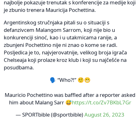
najbolje pokazuje trenutak s konferencije za medije koji
je zbunio trenera Mauricija Pochettina.
Argentinskog stručnjaka pitali su o situaciji s
defanzivcem Malangom Sarrom, koji nije bio u
konkurenciji sinoć, kao i u utakmicama ranije, a
zbunjeni Pochettino nije ni znao o kome se radi.
Posljedica je to, najvjerovatnije, velikog broja igrača
Chelseaja koji prolaze kroz klub i koji su najčešće na
posudbama.
🗣️ “Who?!” 🤨😬
Mauricio Pochettino was baffled after a reporter asked
him about Malang Sarr 😅
https://t.co/Zv7BKbL7Gr
— SPORTbible (@sportbible)
August 26, 2023