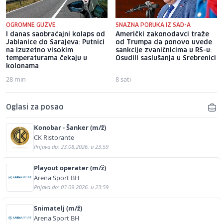
OGROMNE GUŽVE
SNAŽNA PORUKA IZ SAD-A
I danas saobraćajni kolaps od
Američki zakonodavci traže
Jablanice do Sarajeva: Putnici
od Trumpa da ponovo uvede
na izuzetno visokim
sankcije zvaničnicima u RS-u:
temperaturama čekaju u
Osudili saslušanja u Srebrenici
kolonama
28 min
8 sati
Oglasi za posao
Konobar - Šanker (m/ž)
CK Ristorante
Prijava do: 23.08.2026. u 23:59
Playout operater (m/ž)
Arena Sport BH
Prijava do: 03.09.2026. u 23:59
Snimatelj (m/ž)
Arena Sport BH