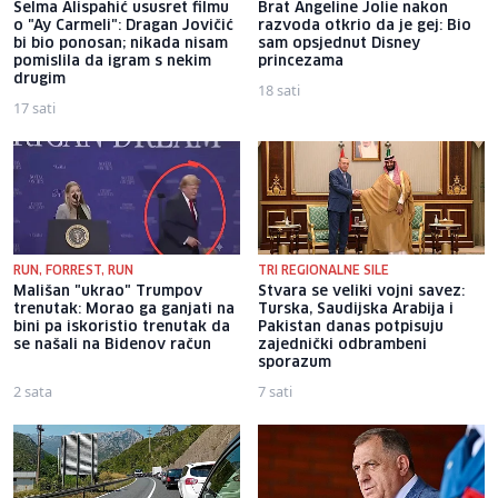
Selma Alispahić ususret filmu
Brat Angeline Jolie nakon
o "Ay Carmeli": Dragan Jovičić
razvoda otkrio da je gej: Bio
bi bio ponosan; nikada nisam
sam opsjednut Disney
pomislila da igram s nekim
princezama
drugim
18 sati
17 sati
RUN, FORREST, RUN
TRI REGIONALNE SILE
Mališan "ukrao" Trumpov
Stvara se veliki vojni savez:
trenutak: Morao ga ganjati na
Turska, Saudijska Arabija i
bini pa iskoristio trenutak da
Pakistan danas potpisuju
se našali na Bidenov račun
zajednički odbrambeni
sporazum
2 sata
7 sati