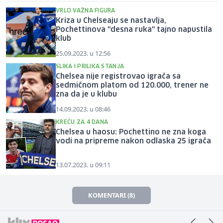
VRLO VAŽNA FIGURA
Kriza u Chelseaju se nastavlja,
Pochettinova "desna ruka" tajno napustila
klub
25.09.2023. u 12:56
SLIKA I PRILIKA STANJA
Chelsea nije registrovao igrača sa
sedmičnom platom od 120.000, trener ne
zna da je u klubu
14.09.2023. u 08:46
KREĆU ZA 4 DANA
Chelsea u haosu: Pochettino ne zna koga
vodi na pripreme nakon odlaska 25 igrača
13.07.2023. u 09:11
KOMENTARI (8)