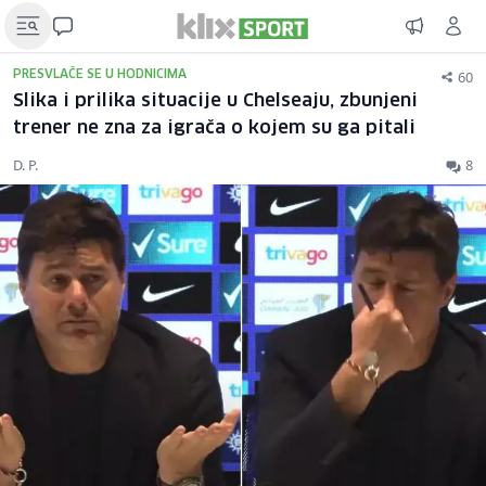
60
PRESVLAČE SE U HODNICIMA
Slika i prilika situacije u Chelseaju, zbunjeni
trener ne zna za igrača o kojem su ga pitali
D. P.
8