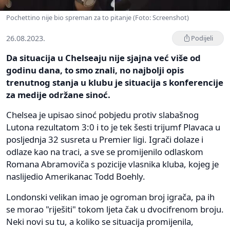
Pochettino nije bio spreman za to pitanje (Foto: Screenshot)
26.08.2023.
Podijeli
Da situacija u Chelseaju nije sjajna već više od
godinu dana, to smo znali, no najbolji opis
trenutnog stanja u klubu je situacija s konferencije
za medije održane sinoć.
Chelsea je upisao sinoć pobjedu protiv slabašnog
Lutona rezultatom 3:0 i to je tek šesti trijumf Plavaca u
posljednja 32 susreta u Premier ligi. Igrači dolaze i
odlaze kao na traci, a sve se promijenilo odlaskom
Romana Abramoviča s pozicije vlasnika kluba, kojeg je
naslijedio Amerikanac Todd Boehly.
Londonski velikan imao je ogroman broj igrača, pa ih
se morao "riješiti" tokom ljeta čak u dvocifrenom broju.
Neki novi su tu, a koliko se situacija promijenila,