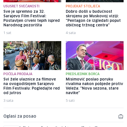
USUSRET SVEČANOSTI
PROJEKAT STOLJEĆA
Sve je spremno za 32.
Dobro došli u budućnost
Sarajevo Film Festival:
skrojenu po Muskovoj viziji:
Postavljen crveni tepih ispred
"Pentagon će izgledati poput
Narodnog pozorišta
običnog tržnog centra"
1 sat
4 sata
POČELA PRODAJA
PREDSJEDNIK BORCA
Svi žele ulaznice za filmove
Misimović poslao poruku
na ovogodišnjem Sarajevo
rivalima nakon pobjede protiv
Film Festivalu: Pogledajte red
Veleža: "Nova sezona, stare
od jutros
navike"
3 sata
5 sati
Oglasi za posao