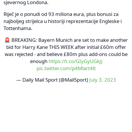
sjevernog Londona.
Riječ je o ponudi od 93 miliona eura, plus bonusi za
najboljeg strijelca u historiji reprezentacije Engleske i
Tottenhama.
🚨 BREAKING: Bayern Munich are set to make another
bid for Harry Kane THIS WEEK after initial £60m offer
was rejected - and believe £80m plus add-ons could be
enough
https://t.co/GIyGyUGkJj
pic.twitter.com/p4Mlart4lt
— Daily Mail Sport (@MailSport)
July 3, 2023