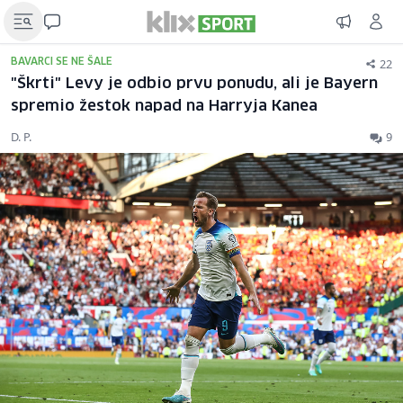
22
BAVARCI SE NE ŠALE
"Škrti" Levy je odbio prvu ponudu, ali je Bayern
spremio žestok napad na Harryja Kanea
D. P.
9