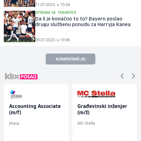
11.07.2023. u 15:34
SPREMA SE TRANSFER
Da li je konačno to to? Bayern poslao
drugu službenu ponudu za Harryja Kanea
09.07.2023. u 19:36
KOMENTARI (9)
Accounting Associate
Građevinski inženjer
(m/f)
(m/ž)
Jitasa
MC-Stella