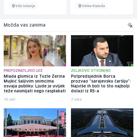
Više lokacija
Velika Kladuša
Možda vas zanima
PREPOZNATLJIVO LICE
ZELJKOVIĆ OTVORENO
Mlada glumica iz Tuzle Zerina
Potpredsjednik Borca
Mujkić šaljivim snimcima
prozvao "sarajevsku čaršiju":
osvaja publiku: Ljude je uvijek
Najviše ih boli to što najbolji
teže nasmijati nego rasplakati
dolazi iz RS-a
16 sati
2 sata