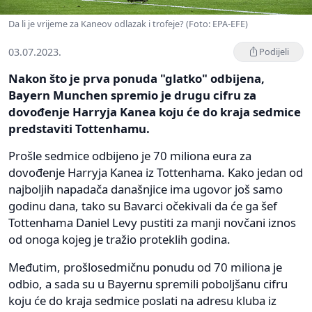
Da li je vrijeme za Kaneov odlazak i trofeje? (Foto: EPA-EFE)
03.07.2023.
Podijeli
Nakon što je prva ponuda "glatko" odbijena,
Bayern Munchen spremio je drugu cifru za
dovođenje Harryja Kanea koju će do kraja sedmice
predstaviti Tottenhamu.
Prošle sedmice odbijeno je 70 miliona eura za
dovođenje Harryja Kanea iz Tottenhama. Kako jedan od
najboljih napadača današnjice ima ugovor još samo
godinu dana, tako su Bavarci očekivali da će ga šef
Tottenhama Daniel Levy pustiti za manji novčani iznos
od onoga kojeg je tražio proteklih godina.
Međutim, prošlosedmičnu ponudu od 70 miliona je
odbio, a sada su u Bayernu spremili poboljšanu cifru
koju će do kraja sedmice poslati na adresu kluba iz