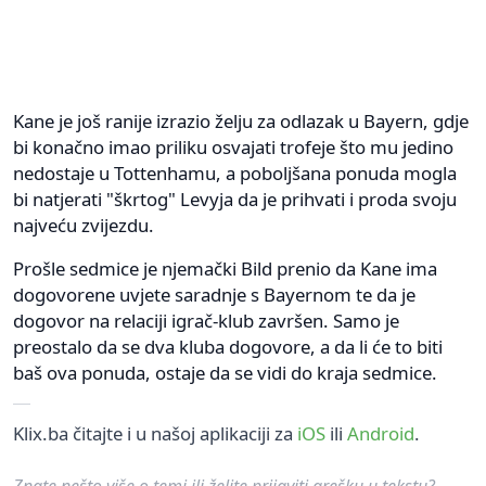
Kane je još ranije izrazio želju za odlazak u Bayern, gdje
bi konačno imao priliku osvajati trofeje što mu jedino
nedostaje u Tottenhamu, a poboljšana ponuda mogla
bi natjerati "škrtog" Levyja da je prihvati i proda svoju
najveću zvijezdu.
Prošle sedmice je njemački Bild prenio da Kane ima
dogovorene uvjete saradnje s Bayernom te da je
dogovor na relaciji igrač-klub završen. Samo je
preostalo da se dva kluba dogovore, a da li će to biti
baš ova ponuda, ostaje da se vidi do kraja sedmice.
Klix.ba čitajte i u našoj aplikaciji za
iOS
ili
Android
.
Znate nešto više o temi ili želite prijaviti grešku u tekstu?