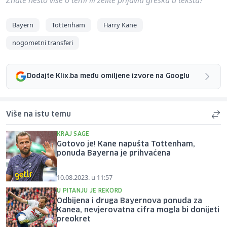
Bayern
Tottenham
Harry Kane
nogometni transferi
Dodajte Klix.ba među omiljene izvore na Googlu
Više na istu temu
KRAJ SAGE
Gotovo je! Kane napušta Tottenham,
ponuda Bayerna je prihvaćena
10.08.2023. u 11:57
U PITANJU JE REKORD
Odbijena i druga Bayernova ponuda za
Kanea, nevjerovatna cifra mogla bi donijeti
preokret