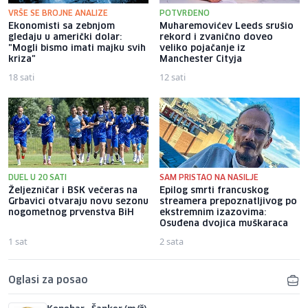
VRŠE SE BROJNE ANALIZE
POTVRĐENO
Ekonomisti sa zebnjom
Muharemovićev Leeds srušio
gledaju u američki dolar:
rekord i zvanično doveo
"Mogli bismo imati majku svih
veliko pojačanje iz
kriza"
Manchester Cityja
18 sati
12 sati
DUEL U 20 SATI
SAM PRISTAO NA NASILJE
Željezničar i BSK večeras na
Epilog smrti francuskog
Grbavici otvaraju novu sezonu
streamera prepoznatljivog po
nogometnog prvenstva BiH
ekstremnim izazovima:
Osuđena dvojica muškaraca
1 sat
2 sata
Oglasi za posao
Konobar - Šanker (m/ž)