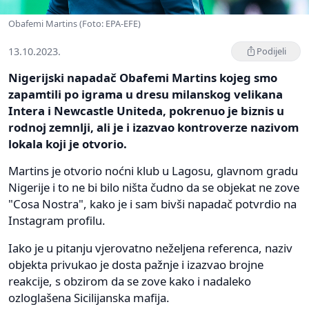
Obafemi Martins (Foto: EPA-EFE)
13.10.2023.
Podijeli
Nigerijski napadač Obafemi Martins kojeg smo
zapamtili po igrama u dresu milanskog velikana
Intera i Newcastle Uniteda, pokrenuo je biznis u
rodnoj zemnlji, ali je i izazvao kontroverze nazivom
lokala koji je otvorio.
Martins je otvorio noćni klub u Lagosu, glavnom gradu
Nigerije i to ne bi bilo ništa čudno da se objekat ne zove
"Cosa Nostra", kako je i sam bivši napadač potvrdio na
Instagram profilu.
Iako je u pitanju vjerovatno neželjena referenca, naziv
objekta privukao je dosta pažnje i izazvao brojne
reakcije, s obzirom da se zove kako i nadaleko
ozloglašena Sicilijanska mafija.