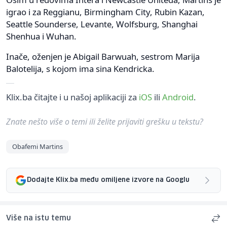
igrao i za Reggianu, Birmingham City, Rubin Kazan,
Seattle Sounderse, Levante, Wolfsburg, Shanghai
Shenhua i Wuhan.
Inače, oženjen je Abigail Barwuah, sestrom Marija
Balotelija, s kojom ima sina Kendricka.
Klix.ba čitajte i u našoj aplikaciji za
iOS
ili
Android
.
Znate nešto više o temi ili želite prijaviti grešku u tekstu?
Obafemi Martins
Dodajte Klix.ba među omiljene izvore na Googlu
Više na istu temu