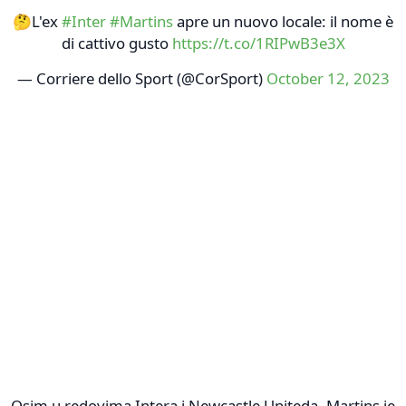
🤔L'ex
#Inter
#Martins
apre un nuovo locale: il nome è
di cattivo gusto
https://t.co/1RIPwB3e3X
— Corriere dello Sport (@CorSport)
October 12, 2023
Osim u redovima Intera i Newcastle Uniteda, Martins je