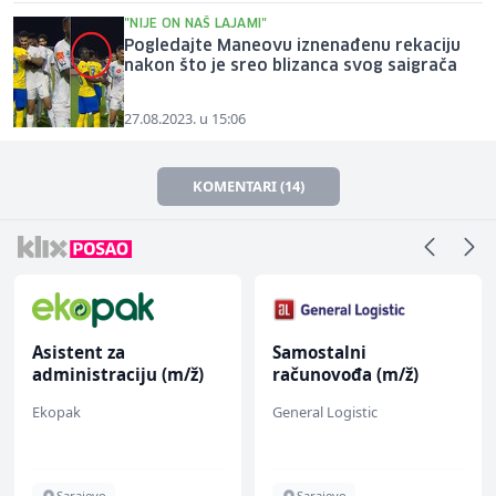
"NIJE ON NAŠ LAJAMI"
Pogledajte Maneovu iznenađenu rekaciju
nakon što je sreo blizanca svog saigrača
27.08.2023. u 15:06
KOMENTARI (14)
Asistent za
Samostalni
administraciju (m/ž)
računovođa (m/ž)
Ekopak
General Logistic
Sarajevo
Sarajevo