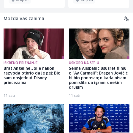
Možda vas zanima
ISKRENO PRIZNANJE
USKORO NA SFF-U
Brat Angeline Jolie nakon
Selma Alispahić ususret filmu
razvoda otkrio da je gej: Bio
o "Ay Carmeli": Dragan Jovičić
sam opsjednut Disney
bi bio ponosan; nikada nisam
princezama
pomislila da igram s nekim
drugim
11 sati
11 sati