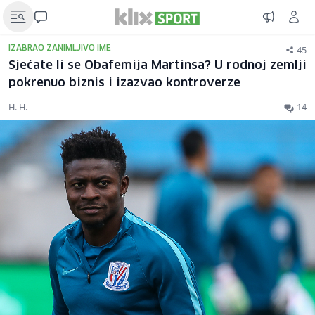
45
IZABRAO ZANIMLJIVO IME
Sjećate li se Obafemija Martinsa? U rodnoj zemlji
pokrenuo biznis i izazvao kontroverze
H. H.
14