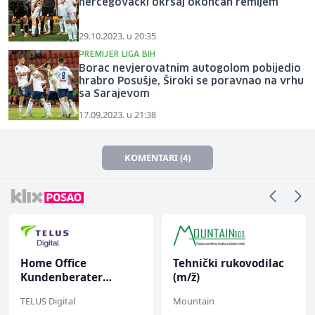
hercegovački okršaj okončan remijem
29.10.2023. u 20:35
PREMIJER LIGA BIH
Borac nevjerovatnim autogolom pobijedio
hrabro Posušje, Široki se poravnao na vrhu
sa Sarajevom
17.09.2023. u 21:38
KOMENTARI (4)
Home Office
Tehnički rukovodilac
Kundenberater
(m/ž)
(m/w/d) für Vattenfall
TELUS Digital
Mountain