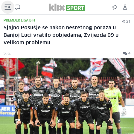
21
PREMIJER LIGA BIH
Sjajno Posušje se nakon nesretnog poraza u
Banjoj Luci vratilo pobjedama, Zvijezda 09 u
velikom problemu
S. G.
4