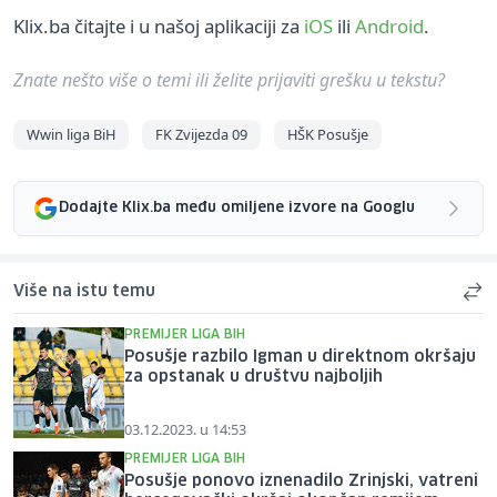
Klix.ba čitajte i u našoj aplikaciji za
iOS
ili
Android
.
Znate nešto više o temi ili želite prijaviti grešku u tekstu?
Wwin liga BiH
FK Zvijezda 09
HŠK Posušje
Dodajte Klix.ba među omiljene izvore na Googlu
Više na istu temu
PREMIJER LIGA BIH
Posušje razbilo Igman u direktnom okršaju
za opstanak u društvu najboljih
03.12.2023. u 14:53
PREMIJER LIGA BIH
Posušje ponovo iznenadilo Zrinjski, vatreni