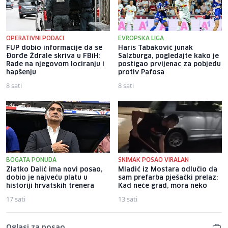
OPERATIVNI PODACI
EVROPSKA LIGA
FUP dobio informacije da se
Haris Tabaković junak
Đorđe Ždrale skriva u FBiH:
Salzburga, pogledajte kako je
Rade na njegovom lociranju i
postigao prvijenac za pobjedu
hapšenju
protiv Pafosa
8 sati
8 sati
BOGATA PONUDA
SNIMAK POSAO VIRALAN
Zlatko Dalić ima novi posao,
Mladić iz Mostara odlučio da
dobio je najveću platu u
sam prefarba pješački prelaz:
historiji hrvatskih trenera
Kad neće grad, mora neko
17 sati
13 sati
Oglasi za posao