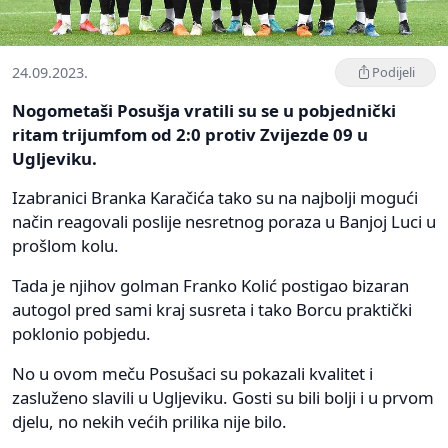
24.09.2023.
Podijeli
Nogometaši Posušja vratili su se u pobjednički
ritam trijumfom od 2:0 protiv Zvijezde 09 u
Ugljeviku.
Izabranici Branka Karačića tako su na najbolji mogući
način reagovali poslije nesretnog poraza u Banjoj Luci u
prošlom kolu.
Tada je njihov golman Franko Kolić postigao bizaran
autogol pred sami kraj susreta i tako Borcu praktički
poklonio pobjedu.
No u ovom meču Posušaci su pokazali kvalitet i
zasluženo slavili u Ugljeviku. Gosti su bili bolji i u prvom
djelu, no nekih većih prilika nije bilo.