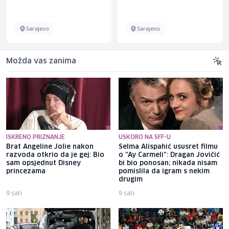
Sarajevo
Sarajevo
Možda vas zanima
ISKRENO PRIZNANJE
USKORO NA SFF-U
Brat Angeline Jolie nakon
Selma Alispahić ususret filmu
razvoda otkrio da je gej: Bio
o "Ay Carmeli": Dragan Jovičić
sam opsjednut Disney
bi bio ponosan; nikada nisam
princezama
pomislila da igram s nekim
drugim
9 sati
9 sati