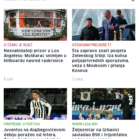
O ČEMU JE RIJEČ
OČEKIVAN PREOKRET?
Nesvakidašnji prizor u Los
Šta zapravo znači posjeta
Angelesu: Muškarac snimljen u
Zelenskog Srbiji: Iza kulisa
billboardu nasred raskrsnice
poljoprivrednih sporazuma,
veza s Moskvom i pitanja
Kosova
8 sati
2 sata
PRIPREME U PERTHU
WWIN LIGA BIH
Juventus na Alajbegovićevom
Željezničar na Grbavici
debiju poražen od Intera,
savladao BSK i trijumfalno