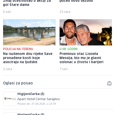
Zmaj učestvovao u akciji za
počeo novu sezonu
gol Stare dame
6 sati
23 sata
POLICIJA NA TERENU
U 68. GODINI
Na isušenom dnu rijeke Save
Preminuo otac Lionela
pronađene kosti koje
Messija, bio mu je glavni
asociraju na ljudske
oslonac u životu i karijeri
2 sata
7 sati
Oglasi za posao
Higijeničarka (ž)
Apart Hotel Centar Sarajevo
Prijava do: 31.08.2026. u 23:59
Higijeničarka (ž)