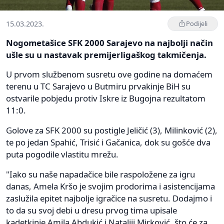
15.03.2023.
Podijeli
Nogometašice SFK 2000 Sarajevo na najbolji način
ušle su u nastavak premijerligaškog takmičenja.
U prvom službenom susretu ove godine na domaćem
terenu u TC Sarajevo u Butmiru prvakinje BiH su
ostvarile pobjedu protiv Iskre iz Bugojna rezultatom
11:0.
Golove za SFK 2000 su postigle Jeličić (3), Milinković (2),
te po jedan Spahić, Trisić i Gačanica, dok su gošće dva
puta pogodile vlastitu mrežu.
"Iako su naše napadačice bile raspoložene za igru
danas, Amela Kršo je svojim prodorima i asistencijama
zaslužila epitet najbolje igračice na susretu. Dodajmo i
to da su svoj debi u dresu prvog tima upisale
kadetkinje Amila Abdukić i Nataliji Mirković, što će za