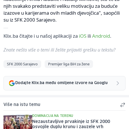
njih svakako predstaviti veliku motivaciju za buduće
izazove u karijerama ovih mladih djevojčica", saopćili
su iz SFK 2000 Sarajevo.
Klix.ba čitajte i u našoj aplikaciji za
iOS
ili
Android
.
Znate nešto više o temi ili želite prijaviti grešku u tekstu?
SFK 2000 Sarajevo
Premijer liga BiH za žene
Dodajte Klix.ba među omiljene izvore na Googlu
Više na istu temu
DOMINACIJA NA TERENU
Nezaustavljive prvakinje iz SFK 2000
osvojile duplu krunu i zauzele vrh