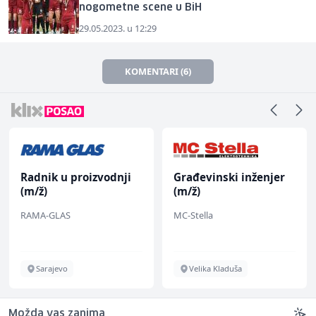
nogometne scene u BiH
29.05.2023. u 12:29
KOMENTARI (6)
Radnik u proizvodnji
Građevinski inženjer
(m/ž)
(m/ž)
RAMA-GLAS
MC-Stella
Sarajevo
Velika Kladuša
Možda vas zanima