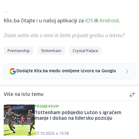
Klix.ba čitajte i u našoj aplikaciji za
iOS
ili
Android
.
Znate nešto više o temi ili želite prijaviti grešku u tekstu?
Premiership
Tottenham
Crystal Palace
Dodajte Klix.ba među omiljene izvore na Googlu
Više na istu temu
PREMIERSHIP
Tottenham pobijedio Luton s igračem
manje i došao na lidersku poziciju
07.10.2023. u 15:58