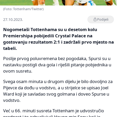
(Foto: Tottenham/Twitter)
27.10.2023.
Podijeli
Nogometaši Tottenhama su u desetom kolu
Premiershipa pobijedili Crystal Palace na
gostovanju rezultatom 2:1 i zadržali prvo mjesto na
tabeli.
Poslije prvog poluvremena bez pogodaka, Spursi su u
nastavku postigli dva gola i riješili pitanje pobjednika u
ovom susretu.
Svega osam minuta u drugom dijelu je bilo dovoljno za
Pijevce da dođu u vodstvo, a u strijelce se upisao Joel
Ward koji je savladao svog golmana i doveo Spurse u
vodstvo.
Već u 66. minuti susreta Tottenham je udvostručio
prednost i to zahvaljujući Heung-min Sonu koji je