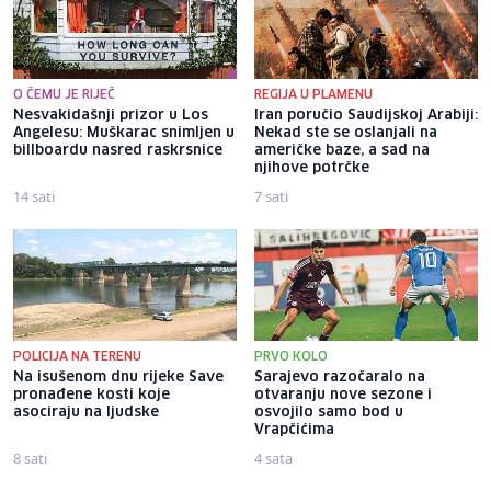
O ČEMU JE RIJEČ
REGIJA U PLAMENU
Nesvakidašnji prizor u Los
Iran poručio Saudijskoj Arabiji:
Angelesu: Muškarac snimljen u
Nekad ste se oslanjali na
billboardu nasred raskrsnice
američke baze, a sad na
njihove potrčke
14 sati
7 sati
POLICIJA NA TERENU
PRVO KOLO
Na isušenom dnu rijeke Save
Sarajevo razočaralo na
pronađene kosti koje
otvaranju nove sezone i
asociraju na ljudske
osvojilo samo bod u
Vrapčićima
8 sati
4 sata