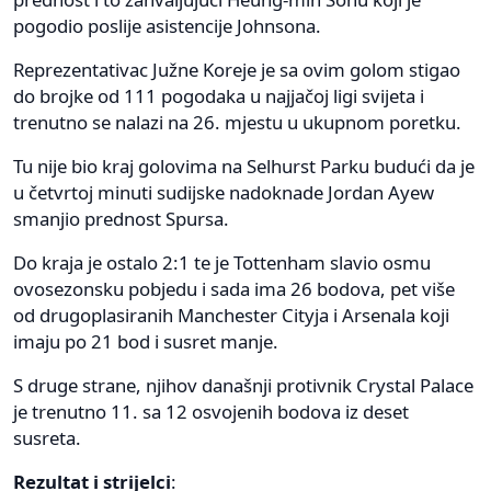
pogodio poslije asistencije Johnsona.
Reprezentativac Južne Koreje je sa ovim golom stigao
do brojke od 111 pogodaka u najjačoj ligi svijeta i
trenutno se nalazi na 26. mjestu u ukupnom poretku.
Tu nije bio kraj golovima na Selhurst Parku budući da je
u četvrtoj minuti sudijske nadoknade Jordan Ayew
smanjio prednost Spursa.
Do kraja je ostalo 2:1 te je Tottenham slavio osmu
ovosezonsku pobjedu i sada ima 26 bodova, pet više
od drugoplasiranih Manchester Cityja i Arsenala koji
imaju po 21 bod i susret manje.
S druge strane, njihov današnji protivnik Crystal Palace
je trenutno 11. sa 12 osvojenih bodova iz deset
susreta.
Rezultat i strijelci
: