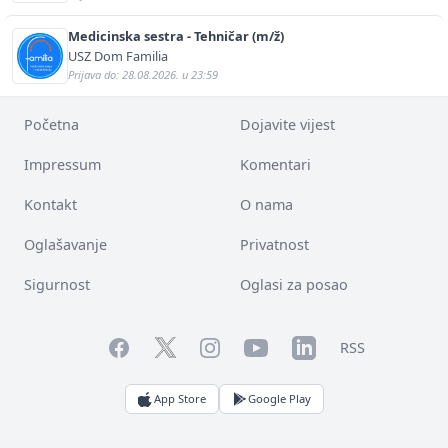
Medicinska sestra - Tehničar (m/ž)
USZ Dom Familia
Prijava do: 28.08.2026. u 23:59
Početna
Dojavite vijest
Impressum
Komentari
Kontakt
O nama
Oglašavanje
Privatnost
Sigurnost
Oglasi za posao
Facebook
YouTube
LinkedIn
Twitter
Instagram
RSS
App Store
Google Play