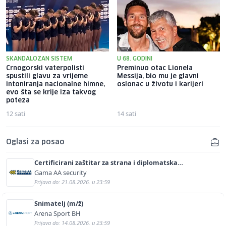
SKANDALOZAN SISTEM
U 68. GODINI
Crnogorski vaterpolisti
Preminuo otac Lionela
spustili glavu za vrijeme
Messija, bio mu je glavni
intoniranja nacionalne himne,
oslonac u životu i karijeri
evo šta se krije iza takvog
poteza
12 sati
14 sati
Oglasi za posao
Certificirani zaštitar za strana i diplomatska
predstavništva (m/ž)
Gama AA security
Prijava do: 21.08.2026. u 23:59
Snimatelj (m/ž)
Arena Sport BH
Prijava do: 14.08.2026. u 23:59