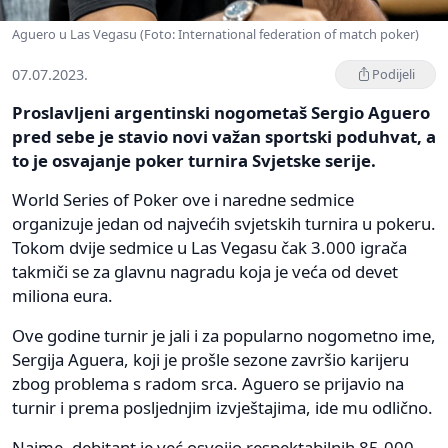
Aguero u Las Vegasu (Foto: International federation of match poker)
07.07.2023.
Podijeli
Proslavljeni argentinski nogometaš Sergio Aguero
pred sebe je stavio novi važan sportski poduhvat, a
to je osvajanje poker turnira Svjetske serije.
World Series of Poker ove i naredne sedmice
organizuje jedan od najvećih svjetskih turnira u pokeru.
Tokom dvije sedmice u Las Vegasu čak 3.000 igrača
takmiči se za glavnu nagradu koja je veća od devet
miliona eura.
Ove godine turnir je jali i za popularno nogometno ime,
Sergija Aguera, koji je prošle sezone završio karijeru
zbog problema s radom srca. Aguero se prijavio na
turnir i prema posljednjim izvještajima, ide mu odlično.
Naime, debitant je već osvojio respektabilnih 85.000