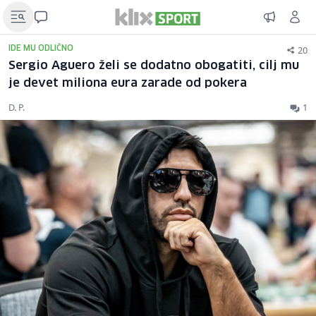
20
IDE MU ODLIČNO
Sergio Aguero želi se dodatno obogatiti, cilj mu
je devet miliona eura zarade od pokera
D. P.
1