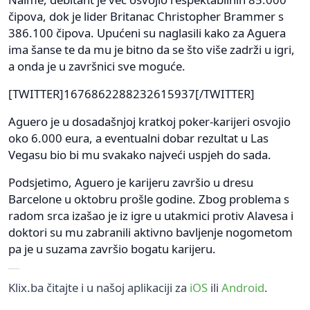
čipova, dok je lider Britanac Christopher Brammer s
386.100 čipova. Upućeni su naglasili kako za Aguera
ima šanse te da mu je bitno da se što više zadrži u igri,
a onda je u završnici sve moguće.
[TWITTER]1676862288232615937[/TWITTER]
Aguero je u dosadašnjoj kratkoj poker-karijeri osvojio
oko 6.000 eura, a eventualni dobar rezultat u Las
Vegasu bio bi mu svakako najveći uspjeh do sada.
Podsjetimo, Aguero je karijeru završio u dresu
Barcelone u oktobru prošle godine. Zbog problema s
radom srca izašao je iz igre u utakmici protiv Alavesa i
doktori su mu zabranili aktivno bavljenje nogometom
pa je u suzama završio bogatu karijeru.
Klix.ba čitajte i u našoj aplikaciji za
iOS
ili
Android
.