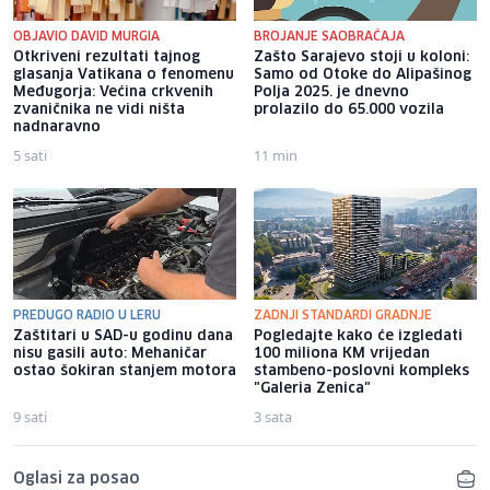
OBJAVIO DAVID MURGIA
BROJANJE SAOBRAĆAJA
Otkriveni rezultati tajnog
Zašto Sarajevo stoji u koloni:
glasanja Vatikana o fenomenu
Samo od Otoke do Alipašinog
Međugorja: Većina crkvenih
Polja 2025. je dnevno
zvaničnika ne vidi ništa
prolazilo do 65.000 vozila
nadnaravno
5 sati
11 min
PREDUGO RADIO U LERU
ZADNJI STANDARDI GRADNJE
Zaštitari u SAD-u godinu dana
Pogledajte kako će izgledati
nisu gasili auto: Mehaničar
100 miliona KM vrijedan
ostao šokiran stanjem motora
stambeno-poslovni kompleks
"Galeria Zenica"
9 sati
3 sata
Oglasi za posao