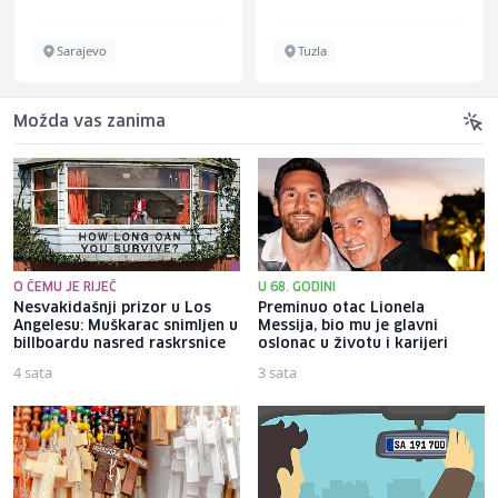
Sarajevo
Tuzla
Možda vas zanima
O ČEMU JE RIJEČ
U 68. GODINI
Nesvakidašnji prizor u Los
Preminuo otac Lionela
Angelesu: Muškarac snimljen u
Messija, bio mu je glavni
billboardu nasred raskrsnice
oslonac u životu i karijeri
4 sata
3 sata