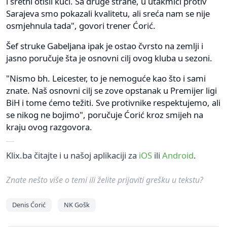
i sretni otišli kući. Sa druge strane, u utakmici protiv
Sarajeva smo pokazali kvalitetu, ali sreća nam se nije
osmjehnula tada", govori trener Ćorić.
Šef struke Gabeljana ipak je ostao čvrsto na zemlji i
jasno poručuje šta je osnovni cilj ovog kluba u sezoni.
"Nismo bh. Leicester, to je nemoguće kao što i sami
znate. Naš osnovni cilj se zove opstanak u Premijer ligi
BiH i tome ćemo težiti. Sve protivnike respektujemo, ali
se nikog ne bojimo", poručuje Ćorić kroz smijeh na
kraju ovog razgovora.
Klix.ba čitajte i u našoj aplikaciji za
iOS
ili
Android
.
Znate nešto više o temi ili želite prijaviti grešku u tekstu?
Denis Ćorić
NK Gošk