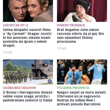
USKORO NA SFF-U
ISKRENO PRIZNANJE
Selma Alispahić ususret filmu
Brat Angeline Jolie nakon
o "Ay Carmeli": Dragan Jovičić
razvoda otkrio da je gej: Bio
bi bio ponosan; nikada nisam
sam opsjednut Disney
pomislila da igram s nekim
princezama
drugim
15 sati
14 sati
VJEŽBA BRZI ODGOVOR
POZADINA PREOKRETA
U Bosnu i Hercegovinu dolaze
Njegov savjet se mora slušati:
velike vojne snage, pristižu i
Otkriveno ko je nagovorio
padobranske jedinice iz Italije
Rodrija da odbije Real i
prihvati ponudu Barcelone