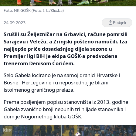
Foto: NK GOŠK (Foto: I. L./Klix.ba)
24.09.2023.
Podijeli
Srušili su Željezničar na Grbavici, račune pomrsili
Sarajevu i Veležu, a Zrinjski pošteno namučili. Iza
najljepše priče dosadašnjeg dijela sezone u
Premijer ligi BiH je ekipa GOŠK-a predvođena
trenerom Denisom Ćorićem.
Selo Gabela locirano je na samoj granici Hrvatske i
Bosne i Hercegovine i u neposrednoj je blizini
istoimenog graničnog prelaza.
Prema posljenjem popisu stanovništa iz 2013. godine
Gabela zvanično broji nepunih tri hiljade stanovnika i
dom je Nogometnog kluba GOŠK.