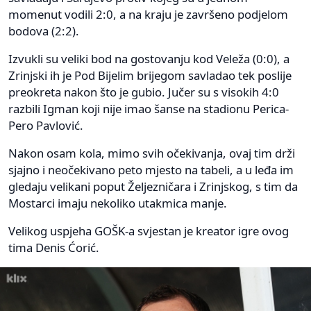
momenut vodili 2:0, a na kraju je završeno podjelom
bodova (2:2).
Izvukli su veliki bod na gostovanju kod Veleža (0:0), a
Zrinjski ih je Pod Bijelim brijegom savladao tek poslije
preokreta nakon što je gubio. Jučer su s visokih 4:0
razbili Igman koji nije imao šanse na stadionu Perica-
Pero Pavlović.
Nakon osam kola, mimo svih očekivanja, ovaj tim drži
sjajno i neočekivano peto mjesto na tabeli, a u leđa im
gledaju velikani poput Željezničara i Zrinjskog, s tim da
Mostarci imaju nekoliko utakmica manje.
Velikog uspjeha GOŠK-a svjestan je kreator igre ovog
tima Denis Ćorić.