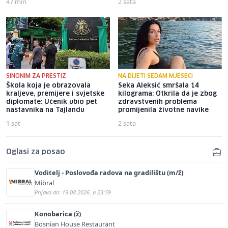
47 min
2 sata
SINONIM ZA PRESTIŽ
NA DIJETI SEDAM MJESECI
Škola koja je obrazovala
Seka Aleksić smršala 14
kraljeve, premijere i svjetske
kilograma: Otkrila da je zbog
diplomate: Učenik ubio pet
zdravstvenih problema
nastavnika na Tajlandu
promijenila životne navike
1 sat
2 sata
Oglasi za posao
Voditelj - Poslovođa radova na gradilištu (m/ž)
Mibral
Prijava do: 19.08.2026. u 23:59
Konobarica (ž)
Bosnian House Restaurant