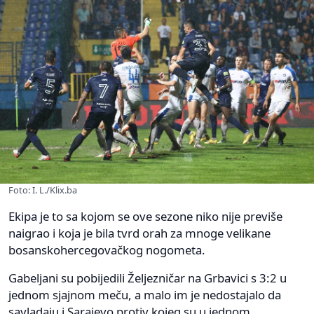
Foto: I. L./Klix.ba
Ekipa je to sa kojom se ove sezone niko nije previše
naigrao i koja je bila tvrd orah za mnoge velikane
bosanskohercegovačkog nogometa.
Gabeljani su pobijedili Željezničar na Grbavici s 3:2 u
jednom sjajnom meču, a malo im je nedostajalo da
savladaju i Sarajevo protiv kojeg su u jednom