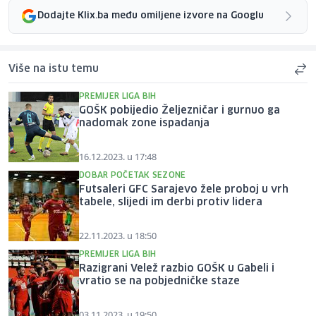
Dodajte Klix.ba među omiljene izvore na Googlu
Više na istu temu
PREMIJER LIGA BIH
GOŠK pobijedio Željezničar i gurnuo ga
nadomak zone ispadanja
16.12.2023. u 17:48
DOBAR POČETAK SEZONE
Futsaleri GFC Sarajevo žele proboj u vrh
tabele, slijedi im derbi protiv lidera
22.11.2023. u 18:50
PREMIJER LIGA BIH
Razigrani Velež razbio GOŠK u Gabeli i
vratio se na pobjedničke staze
03.11.2023. u 19:50