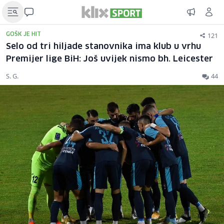
121
GOŠK JE HIT
Selo od tri hiljade stanovnika ima klub u vrhu
Premijer lige BiH: Još uvijek nismo bh. Leicester
S. G.
44