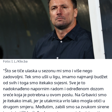
Foto: I. L./Klix.ba
"Što se tiče ulaska u sezonu mi smo i više nego
zadovoljni. Tek smo ušli u ligu, imamo najmanji budžet
od svih i toga smo itekako svjesni. Sve je to
nadoknađeno napornim radom i određenom dozom
sreće koja je potrebna u ovom poslu. Na Grbavici smo
je itekako imali, jer je utakmica vrlo lako mogla otići u
drugom smjeru. Međutim, zabili smo sa zvukom sirene