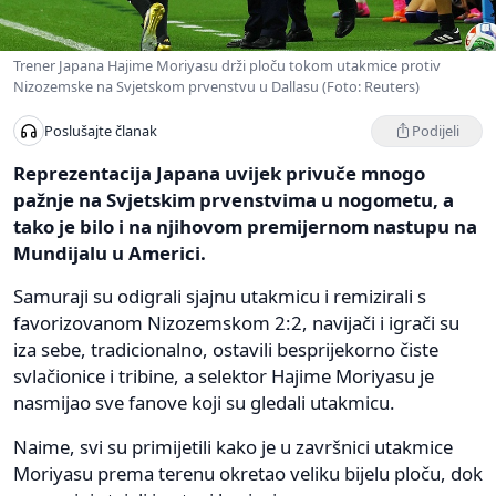
Trener Japana Hajime Moriyasu drži ploču tokom utakmice protiv
Nizozemske na Svjetskom prvenstvu u Dallasu (Foto: Reuters)
Podijeli
Poslušajte članak
Reprezentacija Japana uvijek privuče mnogo
pažnje na Svjetskim prvenstvima u nogometu, a
tako je bilo i na njihovom premijernom nastupu na
Mundijalu u Americi.
Samuraji su odigrali sjajnu utakmicu i remizirali s
favorizovanom Nizozemskom 2:2, navijači i igrači su
iza sebe, tradicionalno, ostavili besprijekorno čiste
svlačionice i tribine, a selektor Hajime Moriyasu je
nasmijao sve fanove koji su gledali utakmicu.
Naime, svi su primijetili kako je u završnici utakmice
Moriyasu prema terenu okretao veliku bijelu ploču, dok