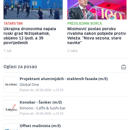
TATARSTAN
PREDSJEDNIK BORCA
Ukrajina dronovima napala
Misimović poslao poruku
ruski grad Nižnjekamsk,
rivalima nakon pobjede protiv
ubijeno 12 ljudi, a 39
Veleža: "Nova sezona, stare
povrijeđenih
navike"
1 sat
2 sata
Oglasi za posao
Projektant aluminijskih - staklenih fasada (m/ž)
Global One
Prijava do: 20.08.2026. u 23:59
Konobar - Šanker (m/ž)
Kimono - Caffe & Sushi bar
Prijava do: 28.08.2026. u 23:59
Offset mašinista (m/ž)