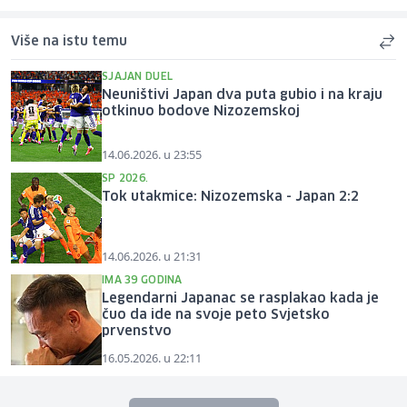
Više na istu temu
SJAJAN DUEL
Neuništivi Japan dva puta gubio i na kraju
otkinuo bodove Nizozemskoj
14.06.2026. u 23:55
SP 2026.
Tok utakmice: Nizozemska - Japan 2:2
14.06.2026. u 21:31
IMA 39 GODINA
Legendarni Japanac se rasplakao kada je
čuo da ide na svoje peto Svjetsko
prvenstvo
16.05.2026. u 22:11