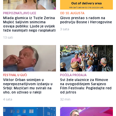
PREPOZNATLJIVO LICE
OD 10. AUGUSTA
Mlada glumica iz Tuzle Zerina
Glovo prestao s radom na
Mujkić šaljivim snimcima
području Bosne i Hercegovine
osvaja publiku: Ljude je uvijek
3 sata
teže nasmijati nego rasplakati
13 sati
FESTIVAL U GUČI
POČELA PRODAJA
Viktor Orban snimljen u
Svi žele ulaznice za filmove
neprepoznatljivom izdanju u
na ovogodišnjem Sarajevo
Srbiji: Muzičari mu svirali na
Film Festivalu: Pogledajte red
uho, on uživao u rakiji
od jutros
4 sata
32 min