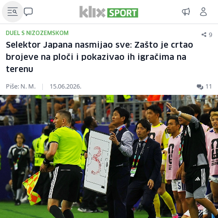
9
DUEL S NIZOZEMSKOM
Selektor Japana nasmijao sve: Zašto je crtao
brojeve na ploči i pokazivao ih igračima na
terenu
Piše: N. M.
|
15.06.2026.
11