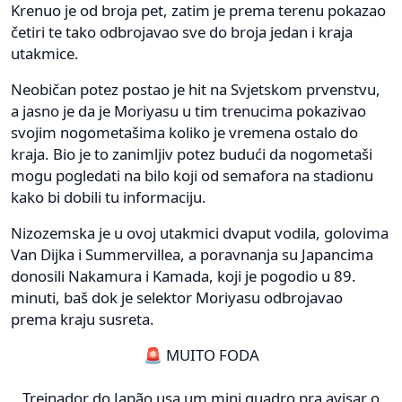
Krenuo je od broja pet, zatim je prema terenu pokazao
četiri te tako odbrojavao sve do broja jedan i kraja
utakmice.
Neobičan potez postao je hit na Svjetskom prvenstvu,
a jasno je da je Moriyasu u tim trenucima pokazivao
svojim nogometašima koliko je vremena ostalo do
kraja. Bio je to zanimljiv potez budući da nogometaši
mogu pogledati na bilo koji od semafora na stadionu
kako bi dobili tu informaciju.
Nizozemska je u ovoj utakmici dvaput vodila, golovima
Van Dijka i Summervillea, a poravnanja su Japancima
donosili Nakamura i Kamada, koji je pogodio u 89.
minuti, baš dok je selektor Moriyasu odbrojavao
prema kraju susreta.
🚨 MUITO FODA
Treinador do Japão usa um mini quadro pra avisar o