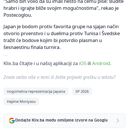
"Samo bih volio da su imali nešto na čemu piše: Budite
hrabri i igrajte bliže svojim mogućnostima", rekao je
Postecoglou.
Japan je bodom protiv favorita grupe na sjajan način
otvorio prvenstvo i u duelima protiv Tunisa i Švedske
tražit će bodove kojim bi potvrdio plasman u
šesnaestinu finala turnira.
Klix.ba čitajte i u našoj aplikaciji za
iOS
ili
Android
.
Znate nešto više o temi ili želite prijaviti grešku u tekstu?
nogometna reprezentacija Japana
SP 2026
Hajime Moriyasu
Dodajte Klix.ba među omiljene izvore na Googlu