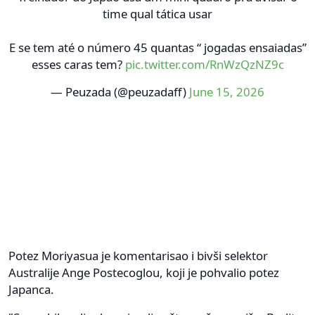
time qual tática usar
E se tem até o número 45 quantas “ jogadas ensaiadas”
esses caras tem?
pic.twitter.com/RnWzQzNZ9c
— Peuzada (@peuzadaff)
June 15, 2026
Potez Moriyasua je komentarisao i bivši selektor
Australije Ange Postecoglou, koji je pohvalio potez
Japanca.