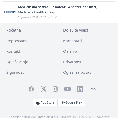
Medicinska sestra - Tehničar - Anestetičar (m/ž)
Medicana Health Group
Prijava do: 21.08.2026. u 23:59
Početna
Dojavite vijest
Impressum
Komentari
Kontakt
O nama
Oglašavanje
Privatnost
Sigurnost
Oglasi za posao
Facebook
YouTube
LinkedIn
Twitter
Instagram
RSS
App Store
Google Play
Copyright 2000-2026 InterSoft d.o.o. Sarajevo. ISSN 2566-3771. Sva prava