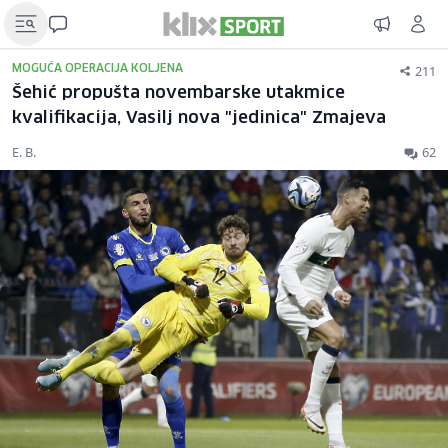
211
MOGUĆA OPERACIJA KOLJENA
Šehić propušta novembarske utakmice
kvalifikacija, Vasilj nova "jedinica" Zmajeva
E. B.
62