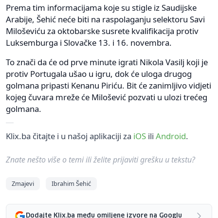
Prema tim informacijama koje su stigle iz Saudijske
Arabije, Šehić neće biti na raspolaganju selektoru Savi
Miloševiću za oktobarske susrete kvalifikacija protiv
Luksemburga i Slovačke 13. i 16. novembra.
To znači da će od prve minute igrati Nikola Vasilj koji je
protiv Portugala ušao u igru, dok će uloga drugog
golmana pripasti Kenanu Piriću. Bit će zanimljivo vidjeti
kojeg čuvara mreže će Milošević pozvati u ulozi trećeg
golmana.
Klix.ba čitajte i u našoj aplikaciji za
iOS
ili
Android
.
Znate nešto više o temi ili želite prijaviti grešku u tekstu?
Zmajevi
Ibrahim Šehić
Dodajte Klix.ba među omiljene izvore na Googlu