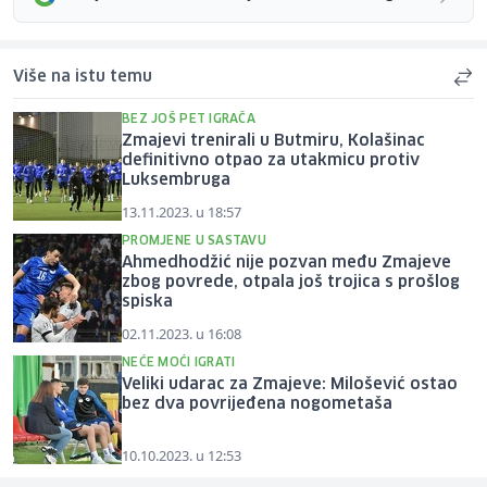
Više na istu temu
BEZ JOŠ PET IGRAČA
Zmajevi trenirali u Butmiru, Kolašinac
definitivno otpao za utakmicu protiv
Luksembruga
13.11.2023. u 18:57
PROMJENE U SASTAVU
Ahmedhodžić nije pozvan među Zmajeve
zbog povrede, otpala još trojica s prošlog
spiska
02.11.2023. u 16:08
NEĆE MOĆI IGRATI
Veliki udarac za Zmajeve: Milošević ostao
bez dva povrijeđena nogometaša
10.10.2023. u 12:53