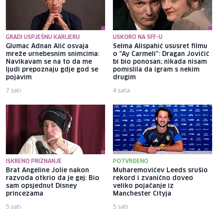
GRADI USPJEŠNU KARIJERU
USKORO NA SFF-U
Glumac Adnan Alić osvaja
Selma Alispahić ususret filmu
mreže urnebesnim snimcima:
o "Ay Carmeli": Dragan Jovičić
Navikavam se na to da me
bi bio ponosan; nikada nisam
ljudi prepoznaju gdje god se
pomislila da igram s nekim
pojavim
drugim
7 sati
4 sata
ISKRENO PRIZNANJE
POTVRĐENO
Brat Angeline Jolie nakon
Muharemovićev Leeds srušio
razvoda otkrio da je gej: Bio
rekord i zvanično doveo
sam opsjednut Disney
veliko pojačanje iz
princezama
Manchester Cityja
5 sati
5 sati