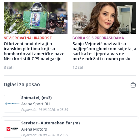
NEVJEROVATNA HRABROST
BORILA SE S PREDRASUDAMA
Otkriveni novi detalji o
Sanju Vejnović nazivali su
iranskim pilotima koji su
najljepšom glumicom svijeta, a
bombardovali američke baze:
sad kaže: Ljepota vas ne
Nisu koristili GPS navigaciju
može održati u ovom poslu
8 sati
12 sati
Oglasi za posao
Snimatelj (m/ž)
Arena Sport BH
Prijava do: 14.08.2026. u 23:59
Serviser - Automehaničar (m)
Arena Motors
Prijava do: 20.08.2026. u 23:59