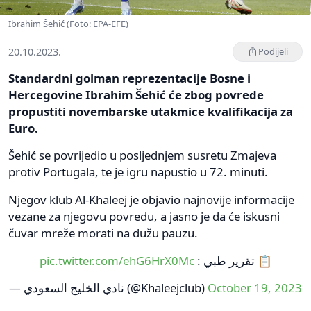
Ibrahim Šehić (Foto: EPA-EFE)
20.10.2023.
Podijeli
Standardni golman reprezentacije Bosne i
Hercegovine Ibrahim Šehić će zbog povrede
propustiti novembarske utakmice kvalifikacija za
Euro.
Šehić se povrijedio u posljednjem susretu Zmajeva
protiv Portugala, te je igru napustio u 72. minuti.
Njegov klub Al-Khaleej je objavio najnovije informacije
vezane za njegovu povredu, a jasno je da će iskusni
čuvar mreže morati na dužu pauzu.
pic.twitter.com/ehG6HrX0Mc
📋 تقرير طبي :
— نادي الخليج السعودي (@Khaleejclub)
October 19, 2023