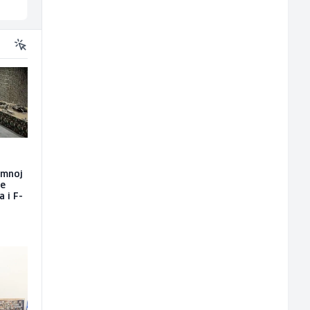
Sarajevo
Ilijaš
emnoj
će
a i F-