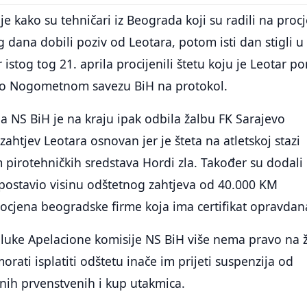
nje kako su tehničari iz Beograda koji su radili na proc
g dana dobili poziv od Leotara, potom isti dan stigli u
 istog tog 21. aprila procijenili štetu koju je Leotar p
io Nogometnom savezu BiH na protokol.
a NS BiH je na kraju ipak odbila žalbu FK Sarajevo
zahtjev Leotara osnovan jer je šteta na atletskoj stazi
pirotehničkih sredstava Hordi zla. Također su dodali
 postavio visinu odštetnog zahtjeva od 40.000 KM
rocjena beogradske firme koja ima certifikat opravdan
luke Apelacione komisije NS BiH više nema pravo na 
rati isplatiti odštetu inače im prijeti suspenzija od
nih prvenstvenih i kup utakmica.