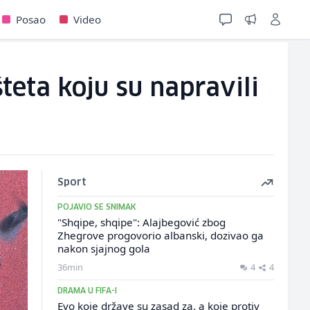
Posao
Video
šteta koju su napravili
Sport
POJAVIO SE SNIMAK
"Shqipe, shqipe": Alajbegović zbog
Zhegrove progovorio albanski, dozivao ga
nakon sjajnog gola
36min
4
4
DRAMA U FIFA-I
Evo koje države su zasad za, a koje protiv