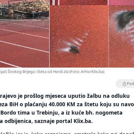
ijači Širokog Brijega i šteta od Hordi zla (Foto: Arhiv/Klix.ba)
Podi
rajevo je prošlog mjeseca uputio žalbu na odluku
a BiH o plaćanju 40.000 KM za štetu koju su nav
i Bordo tima u Trebinju, a iz kuće bh. nogometa
a odbijenica, saznaje portal Klix.ba.