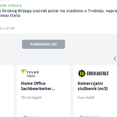
ENE S POLICA
i Širokog Brijega izazvali požar na stadionu u Trebinju, naprav
omnu štetu
3. u 21:29
KOMENTARI (45)
Home Office
Komercijalni
Sachbearbeiter
službenik (m/ž)
(m/w/d) für einen
TELUS Digital
Euro-Asfalt
bekannten deutschen
Energieversorger