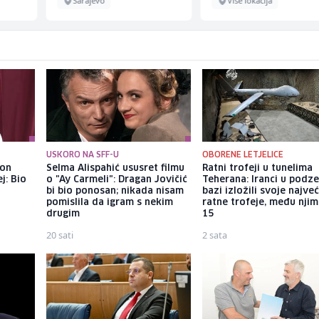
Sarajevo
Više lokacija
USKORO NA SFF-U
OBORENE LETJELICE
kon
Selma Alispahić ususret filmu
Ratni trofeji u tunelima
j: Bio
o "Ay Carmeli": Dragan Jovičić
Teherana: Iranci u podz
bi bio ponosan; nikada nisam
bazi izložili svoje najve
pomislila da igram s nekim
ratne trofeje, među njim
drugim
15
20 sati
2 sata