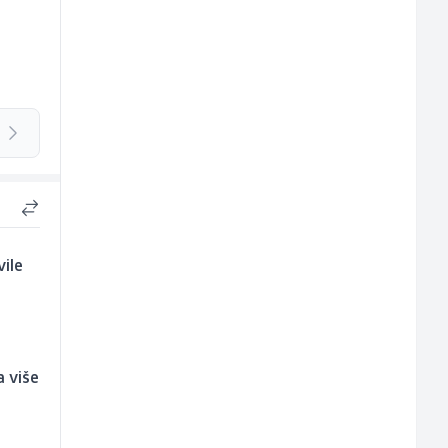
vile
a više