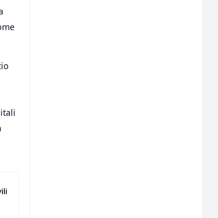
a
tome
tio
tali
a
ili