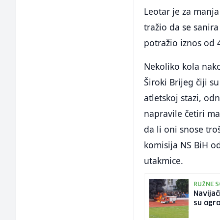
Leotar je za manja 
tražio da se sanir
potražio iznos od
Nekoliko kola nako
Široki Brijeg čiji 
atletskoj stazi, o
napravile četiri ma
da li oni snose tro
komisija NS BiH od
utakmice.
RUŽNE S
Navijač
su ogr