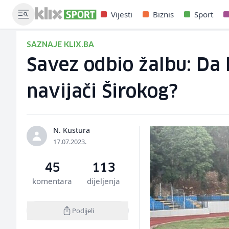
Vijesti
Biznis
Sport
SAZNAJE KLIX.BA
Savez odbio žalbu: Da l
navijači Širokog?
N. Kustura
17.07.2023.
45
113
komentara
dijeljenja
Podijeli