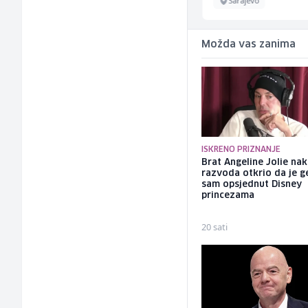
Sarajevo
Sarajevo
Možda vas zanima
ISKRENO PRIZNANJE
Brat Angeline Jolie na
razvoda otkrio da je ge
sam opsjednut Disney
princezama
20 sati