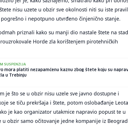
uložilo jer je, kako saznajemo, smatralo kako pri dono
tete nisu uzete u obzir sve okolnosti niti su iste pravi
e pogrešno i nepotpuno utvrđeno činjenično stanje.
odmah priznali kako su manji dio nastale štete na sta
prouzrokovale Horde zla korištenjem pirotehničkih
 IM SUSPENZIJA
o mora platiti nezapamćenu kaznu zbog štete koju su naprav
la u Trebinju
 je što se u obzir nisu uzele sve javno dostupne i
koje se tiču prekršaja i štete, potom oslobađanje Leot
ako je kao organizator utakmice napravio popust te u
e u obzir samo očitovanje jedne kompanije iz Beograd