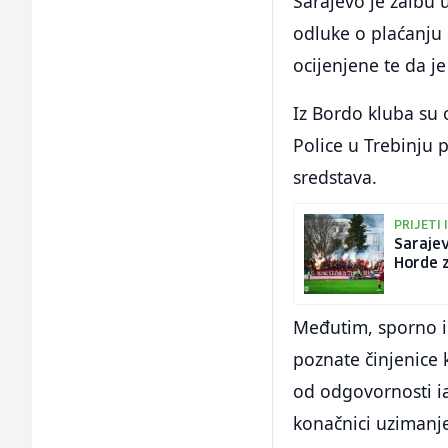
Sarajevo je žalbu 
odluke o plaćanju š
ocijenjene te da j
Iz Bordo kluba su 
Police u Trebinju 
sredstava.
PRIJETI
Sarajev
Horde z
Međutim, sporno im
poznate činjenice 
od odgovornosti i
konačnici uzimanj