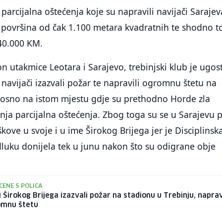
parcijalna oštećenja koje su napravili navijači Sarajev
a površina od čak 1.100 metara kvadratnih te shodno 
 40.000 KM.
n utakmice Leotara i Sarajevo, trebinjski klub je ugos
su navijači izazvali požar te napravili ogromnu štetu na
dnosno na istom mjestu gdje su prethodno Horde zla
nja parcijalna oštećenja. Zbog toga su se u Sarajevu pi
škove u svoje i u ime Širokog Brijega jer je Disciplinsk
luku donijela tek u junu nakon što su odigrane obje
CENE S POLICA
i Širokog Brijega izazvali požar na stadionu u Trebinju, naprav
omnu štetu