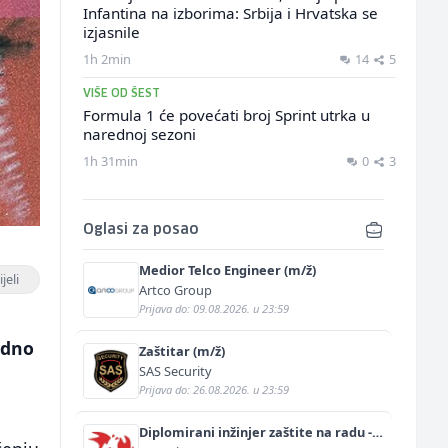
Infantina na izborima: Srbija i Hrvatska se
izjasnile
1h 2min
14
5
VIŠE OD ŠEST
Formula 1 će povećati broj Sprint utrka u
narednoj sezoni
1h 31min
0
3
Oglasi za posao
Medior Telco Engineer (m/ž)
jeli
Artco Group
Prijava do: 09.08.2026. u 23:59
odno
Zaštitar (m/ž)
SAS Security
Prijava do: 26.08.2026. u 23:59
Diplomirani inžinjer zaštite na radu -