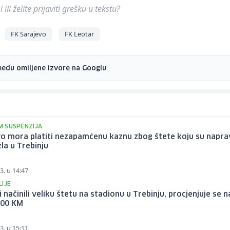
ili želite prijaviti grešku u tekstu?
FK Sarajevo
FK Leotar
među omiljene izvore na Googlu
IM SUSPENZIJA
o mora platiti nezapamćenu kaznu zbog štete koju su napra
la u Trebinju
3. u 14:47
LIJE
i načinili veliku štetu na stadionu u Trebinju, procjenjuje se n
000 KM
3. u 15:11