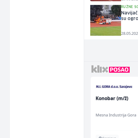
RUŽNE SC
Navijač
su ogr
28.05.202
Radnik u restoranu
Konobar (m/ž)
(m/ž)
BASH
Mesna Industrija Gora