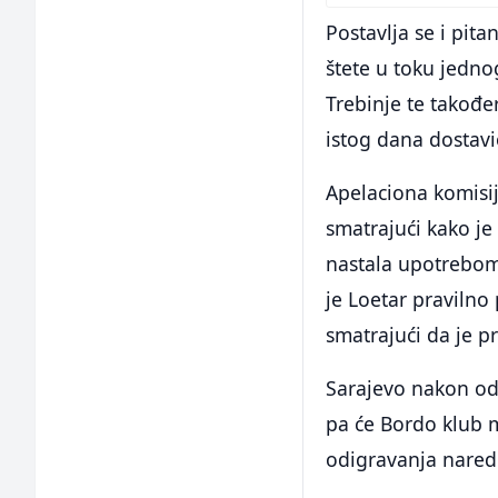
Postavlja se i pita
štete u toku jedno
Trebinje te također
istog dana dostav
Apelaciona komisij
smatrajući kako je 
nastala upotrebom 
je Loetar pravilno
smatrajući da je p
Sarajevo nakon od
pa će Bordo klub mo
odigravanja nared