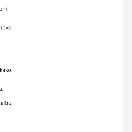
jeni
onovo
 kako
a.
žalbu