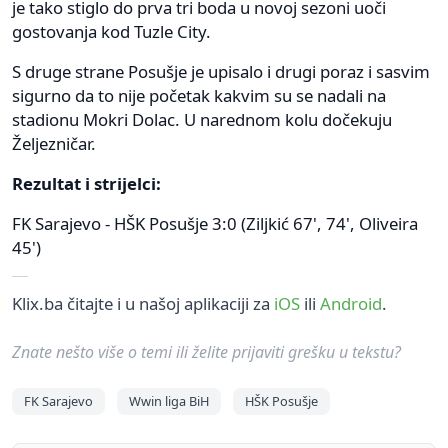
je tako stiglo do prva tri boda u novoj sezoni uoči
gostovanja kod Tuzle City.
S druge strane Posušje je upisalo i drugi poraz i sasvim
sigurno da to nije početak kakvim su se nadali na
stadionu Mokri Dolac. U narednom kolu dočekuju
Željezničar.
Rezultat i strijelci:
FK Sarajevo - HŠK Posušje 3:0 (Ziljkić 67', 74', Oliveira
45')
Klix.ba čitajte i u našoj aplikaciji za
iOS
ili
Android
.
Znate nešto više o temi ili želite prijaviti grešku u tekstu?
FK Sarajevo
Wwin liga BiH
HŠK Posušje