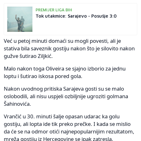
PREMIJER LIGA BIH
Tok utakmice: Sarajevo - Posušje 3:0
Već u petoj minuti domaći su mogli povesti, ali je
stativa bila saveznik gostiju nakon što je silovito nakon
gužve šutirao Ziljkić.
Malo nakon toga Oliveira se sjajno izborio za jednu
loptu i šutirao iskosa pored gola.
Nakon uvodnog pritiska Sarajeva gosti su se malo
oslobodili, ali nisu uspjeli ozbiljnije ugroziti golmana
Šahinovića.
Vrančić u 30. minuti šalje opasan udarac ka golu
gostiju, ali lopta ide tik preko prečke. I kada se mislio
da će se na odmor otići najnepopularnijim rezultatom,
mreža gostiju iz Hercegovine se ipak zatresla.