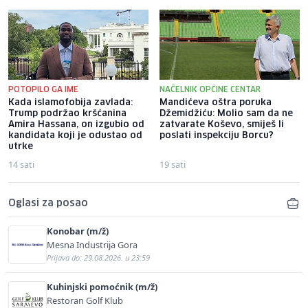
POTOPILO GA IME
NAČELNIK OPĆINE CENTAR
Kada islamofobija zavlada:
Mandićeva oštra poruka
Trump podržao kršćanina
Džemidžiću: Molio sam da ne
Amira Hassana, on izgubio od
zatvarate Koševo, smiješ li
kandidata koji je odustao od
poslati inspekciju Borcu?
utrke
14 sati
19 sati
Oglasi za posao
Konobar (m/ž)
Mesna Industrija Gora
Prijava do: 29.08.2026. u 23:59
Kuhinjski pomoćnik (m/ž)
Restoran Golf Klub