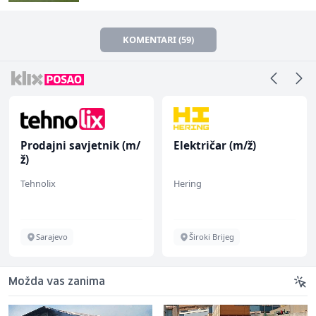
KOMENTARI (59)
Prodajni savjetnik (m/
Električar (m/ž)
ž)
Tehnolix
Hering
Sarajevo
Široki Brijeg
Možda vas zanima