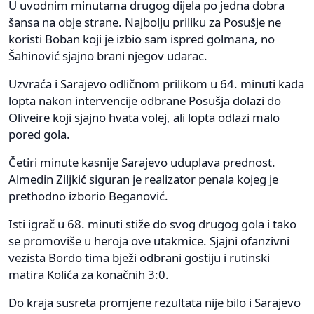
U uvodnim minutama drugog dijela po jedna dobra
šansa na obje strane. Najbolju priliku za Posušje ne
koristi Boban koji je izbio sam ispred golmana, no
Šahinović sjajno brani njegov udarac.
Uzvraća i Sarajevo odličnom prilikom u 64. minuti kada
lopta nakon intervencije odbrane Posušja dolazi do
Oliveire koji sjajno hvata volej, ali lopta odlazi malo
pored gola.
Četiri minute kasnije Sarajevo uduplava prednost.
Almedin Ziljkić siguran je realizator penala kojeg je
prethodno izborio Beganović.
Isti igrač u 68. minuti stiže do svog drugog gola i tako
se promoviše u heroja ove utakmice. Sjajni ofanzivni
vezista Bordo tima bježi odbrani gostiju i rutinski
matira Kolića za konačnih 3:0.
Do kraja susreta promjene rezultata nije bilo i Sarajevo