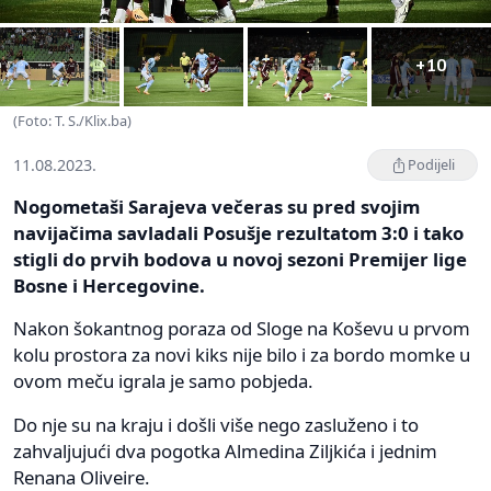
+10
(Foto: T. S./Klix.ba)
11.08.2023.
Podijeli
Nogometaši Sarajeva večeras su pred svojim
navijačima savladali Posušje rezultatom 3:0 i tako
stigli do prvih bodova u novoj sezoni Premijer lige
Bosne i Hercegovine.
Nakon šokantnog poraza od Sloge na Koševu u prvom
kolu prostora za novi kiks nije bilo i za bordo momke u
ovom meču igrala je samo pobjeda.
Do nje su na kraju i došli više nego zasluženo i to
zahvaljujući dva pogotka Almedina Ziljkića i jednim
Renana Oliveire.