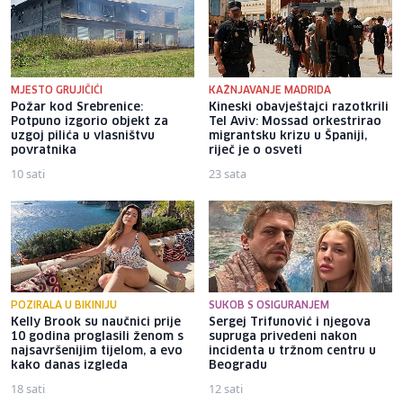
MJESTO GRUJIČIĆI
KAŽNJAVANJE MADRIDA
Požar kod Srebrenice:
Kineski obavještajci razotkrili
Potpuno izgorio objekt za
Tel Aviv: Mossad orkestrirao
uzgoj pilića u vlasništvu
migrantsku krizu u Španiji,
povratnika
riječ je o osveti
10 sati
23 sata
POZIRALA U BIKINIJU
SUKOB S OSIGURANJEM
Kelly Brook su naučnici prije
Sergej Trifunović i njegova
10 godina proglasili ženom s
supruga privedeni nakon
najsavršenijim tijelom, a evo
incidenta u tržnom centru u
kako danas izgleda
Beogradu
18 sati
12 sati