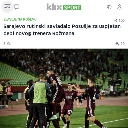
106
SLAVLJE NA KOŠEVU
Sarajevo rutinski savladalo Posušje za uspješan
debi novog trenera Rožmana
S. G.
59