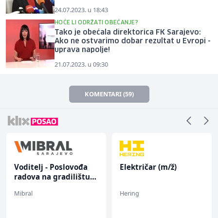
24.07.2023. u 18:43
HOĆE LI ODRŽATI OBEĆANJE?
Tako je obećala direktorica FK Sarajevo:
Ako ne ostvarimo dobar rezultat u Evropi -
uprava napolje!
21.07.2023. u 09:30
KOMENTARI (59)
Voditelj - Poslovođa
Električar (m/ž)
radova na gradilištu
(m/ž)
Mibral
Hering