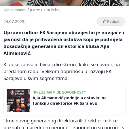
Ajla Alimanović (Foto: I. L./Klix.ba)
24.07.2023.
Podijeli
Upravni odbor FK Sarajevo obavijestio je navijače i
javnost da je prihvaćena ostakva koju je podnijela
dosadašnja generalna direktorica kluba Ajla
Alimanović.
Klub se zahvalio bivšoj direktorici, kako se navodi, na
predanom radu i velikom doprinosu u razvoju FK
Sarajevo u svim segmentima.
"PREUZIMAM ODGOVORNOST"
Ajla Alimanović podnijela ostavku na
funkciju direktorice FK Sarajevo
"Ime novog generalnog direktora ili direktorice biće
poznato u narednom periodu", zagonetno su poručili s