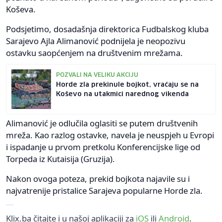
Koševa.
Podsjetimo, dosadašnja direktorica Fudbalskog kluba
Sarajevo Ajla Alimanović podnijela je neopozivu
ostavku saopćenjem na društvenim mrežama.
POZVALI NA VELIKU AKCIJU
Horde zla prekinule bojkot, vraćaju se na
Koševo na utakmici narednog vikenda
Alimanović je odlučila oglasiti se putem društvenih
mreža. Kao razlog ostavke, navela je neuspjeh u Evropi
i ispadanje u prvom pretkolu Konferencijske lige od
Torpeda iz Kutaisija (Gruzija).
Nakon ovoga poteza, prekid bojkota najavile su i
najvatrenije pristalice Sarajeva popularne Horde zla.
Klix.ba čitajte i u našoj aplikaciji za
iOS
ili
Android
.