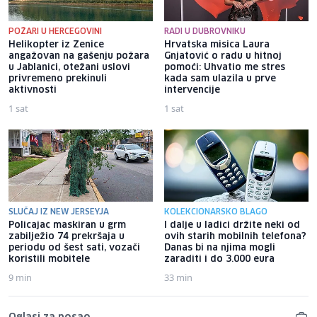
POŽARI U HERCEGOVINI
RADI U DUBROVNIKU
Helikopter iz Zenice
Hrvatska misica Laura
angažovan na gašenju požara
Gnjatović o radu u hitnoj
u Jablanici, otežani uslovi
pomoći: Uhvatio me stres
privremeno prekinuli
kada sam ulazila u prve
aktivnosti
intervencije
1 sat
1 sat
SLUČAJ IZ NEW JERSEYJA
KOLEKCIONARSKO BLAGO
Policajac maskiran u grm
I dalje u ladici držite neki od
zabilježio 74 prekršaja u
ovih starih mobilnih telefona?
periodu od šest sati, vozači
Danas bi na njima mogli
koristili mobitele
zaraditi i do 3.000 eura
9 min
33 min