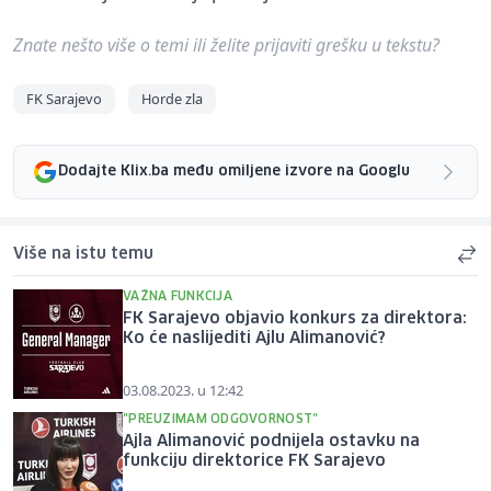
Znate nešto više o temi ili želite prijaviti grešku u tekstu?
FK Sarajevo
Horde zla
Dodajte Klix.ba među omiljene izvore na Googlu
Više na istu temu
VAŽNA FUNKCIJA
FK Sarajevo objavio konkurs za direktora:
Ko će naslijediti Ajlu Alimanović?
03.08.2023. u 12:42
"PREUZIMAM ODGOVORNOST"
Ajla Alimanović podnijela ostavku na
funkciju direktorice FK Sarajevo