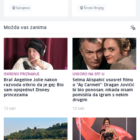
Sarajevo
Široki Brijeg
Možda vas zanima
ISKRENO PRIZNANJE
USKORO NA SFF-U
Brat Angeline Jolie nakon
Selma Alispahić ususret filmu
razvoda otkrio da je gej: Bio
o "Ay Carmeli": Dragan Jovičić
sam opsjednut Disney
bi bio ponosan; nikada nisam
princezama
pomislila da igram s nekim
drugim
12 sati
12 sati