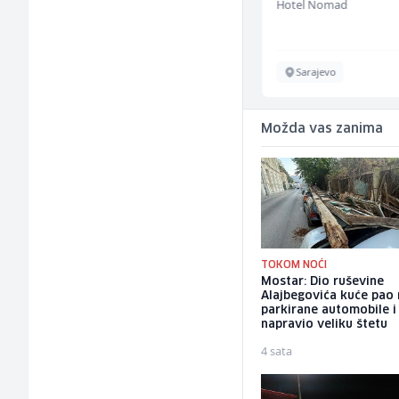
Hotel Nomad
P Trade
Sarajevo
Tuzla
Možda vas zanima
TOKOM NOĆI
Mostar: Dio ruševine
Alajbegovića kuće pao
parkirane automobile i
napravio veliku štetu
4 sata