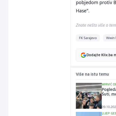
pobjedom protiv B
Hase".
Znate nešto više o temi 
FK Sarajevo
Wwin l
Dodajte Klix.ba 
Više na istu temu
MIRVIĆ O
Pogleda
Šuti, m
09.10.202
LIJEP GE