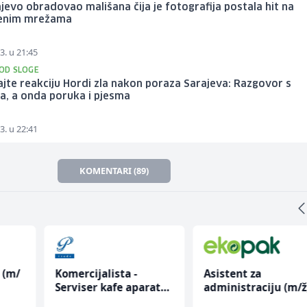
jevo obradovao mališana čija je fotografija postala hit na
enim mrežama
3. u 21:45
 OD SLOGE
jte reakciju Hordi zla nakon poraza Sarajeva: Razgovor s
a, a onda poruka i pjesma
3. u 22:41
KOMENTARI (89)
Asistent za
Prodavač u školsko
rata
administraciju (m/ž)
kantini (ž)