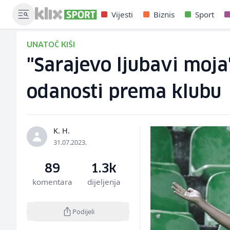
Vijesti
Biznis
Sport
UNATOČ KIŠI
"Sarajevo ljubavi moja
odanosti prema klubu
K. H.
31.07.2023.
89
1.3k
komentara
dijeljenja
Podijeli