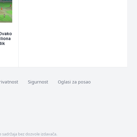
: Ovako
iliona
dik
rivatnost
Sigurnost
Oglasi za posao
 sadržaja bez dozvole izdavača.