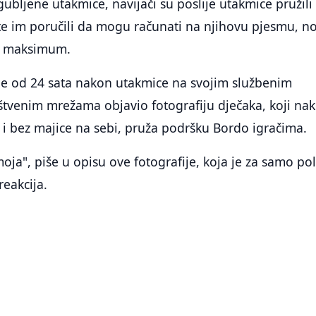
ubljene utakmice, navijači su poslije utakmice pružili
e im poručili da mogu računati na njihovu pjesmu, no
oj maksimum.
je od 24 sata nakon utakmice na svojim službenim
štvenim mrežama objavio fotografiju dječaka, koji na
a i bez majice na sebi, pruža podršku Bordo igračima.
moja", piše u opisu ove fotografije, koja je za samo po
reakcija.