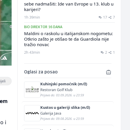
sebe nadmašiti: Ide van Evrope u 13. klub u
karijeri?
1h 39min
17
7
BIO DIREKTOR 16 DANA
Maldini o raskolu u italijanskom nogometu:
Otkrio zašto je otišao te da Guardiola nije
tražio novac
2h 43min
2
1
Oglasi za posao
jeli
Kuhinjski pomoćnik (m/ž)
Restoran Golf Klub
Prijava do: 03.09.2026. u 23:59
ošem
Kustos u galeriji slika (m/ž)
Galerija Java
Prijava do: 09.08.2026. u 23:59
o i