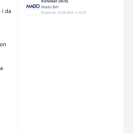
Konobar (m/ž)
Mado BiH
 i da
Prijava do: 23.08.2026. u 23:59
kon
la