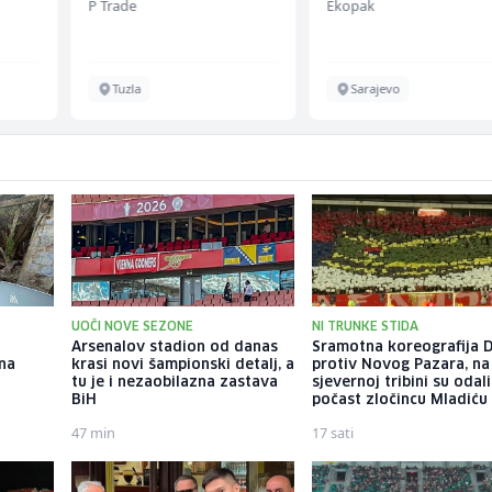
Ekopak
Slatko i Slano
Sarajevo
Više lokacija
UOČI NOVE SEZONE
NI TRUNKE STIDA
Arsenalov stadion od danas
Sramotna koreografija D
 na
krasi novi šampionski detalj, a
protiv Novog Pazara, na
tu je i nezaobilazna zastava
sjevernoj tribini su odali
BiH
počast zločincu Mladiću
47 min
17 sati