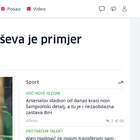
Posao
Video
oševa je primjer
Sport
UOČI NOVE SEZONE
Arsenalov stadion od danas krasi novi
šampionski detalj, a tu je i nezaobilazna
zastava BiH
47min
3
68
PROTRAĆENI TALENT
Alen Halilović će novim transferom sam