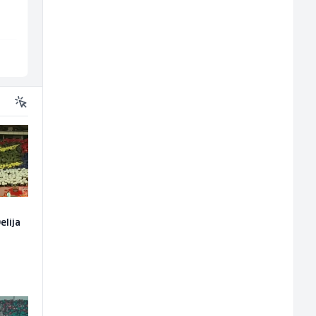
Borbono
Mountain
Sarajevo
Sarajevo
elija