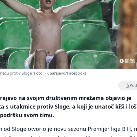
 meču protiv Sloge (Foto: FK Sarajevo/Facebook)
Podi
arajevo na svojim društvenim mrežama objavio je
a s utakmice protiv Sloge, a koji je unatoč kiši i l
 podršku svom timu.
od Sloge otvorio je novu sezonu Premijer lige BiH, n