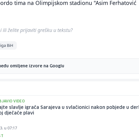
ordo tima na Olimpijskom stadionu "Asim Ferhatović
ili želite prijaviti grešku u tekstu?
iga BiH
među omiljene izvore na Googlu
BJAVIO VIDEO
jte slavlje igrača Sarajeva u svlačionici nakon pobjede u derb
oj dječače plavi
3. u 07:17
ST