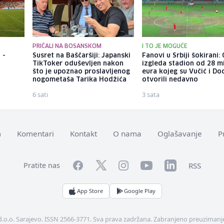
PRIČALI NA BOSANSKOM
I TO JE MOGUĆE
 -
Susret na Baščaršiji: Japanski
Fanovi u Srbiji šokirani
TikToker oduševljen nakon
izgleda stadion od 28 m
što je upoznao proslavljenog
eura kojeg su Vučić i Do
nogometaša Tarika Hodžića
otvorili nedavno
6 sati
3 sata
m
Komentari
Kontakt
O nama
Oglašavanje
P
Facebook
YouTube
LinkedIn
Twitter
Instagram
RSS
Pratite nas
App Store
Google Play
d.o.o. Sarajevo. ISSN 2566-3771. Sva prava zadržana. Zabranjeno preuzimanje