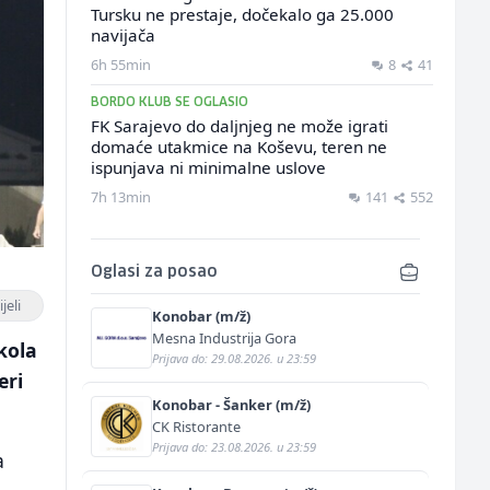
Tursku ne prestaje, dočekalo ga 25.000
navijača
6h 55min
8
41
BORDO KLUB SE OGLASIO
FK Sarajevo do daljnjeg ne može igrati
domaće utakmice na Koševu, teren ne
ispunjava ni minimalne uslove
7h 13min
141
552
Oglasi za posao
jeli
Konobar (m/ž)
Mesna Industrija Gora
kola
Prijava do: 29.08.2026. u 23:59
eri
Konobar - Šanker (m/ž)
CK Ristorante
Prijava do: 23.08.2026. u 23:59
a