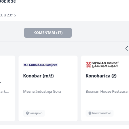
pobjede
3. u 23:15
KOMENTARI (17)
Konobar (m/ž)
Konobarica (ž)
Embers Call Center & Marketing
Mesna Industrija Gora
Bosnian House Restaura
Sarajevo
Inostranstvo