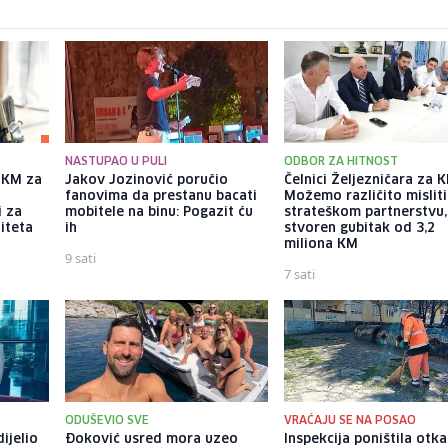
NASTUPAO U PULI
ODBOR ZA HITNOST
a KM za
Jakov Jozinović poručio
Čelnici Željezničara za Kl
fanovima da prestanu bacati
Možemo različito misliti
i za
mobitele na binu: Pogazit ću
strateškom partnerstvu, 
iteta
ih
stvoren gubitak od 3,2
miliona KM
9 sati
7 sati
ODUŠEVIO SVE
VRAĆAJU SE NA POSAO
ijelio
Đoković usred mora uzeo
Inspekcija poništila otk