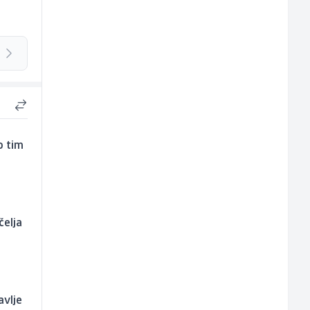
o tim
čelja
avlje