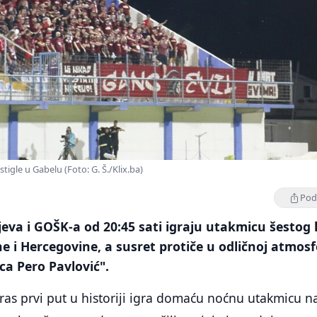
tigle u Gabelu (Foto: G. Š./Klix.ba)
Podi
va i GOŠK-a od 20:45 sati igraju utakmicu šestog 
ne i Hercegovine, a susret protiče u odličnoj atmosf
ca Pero Pavlović".
as prvi put u historiji igra domaću noćnu utakmicu n