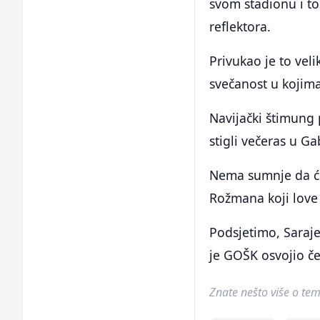
svom stadionu i to
reflektora.
Privukao je to veli
svečanost u kojima
Navijački štimung 
stigli večeras u Ga
Nema sumnje da će
Rožmana koji love
Podsjetimo, Saraj
je GOŠK osvojio čet
Znate nešto više o temi 