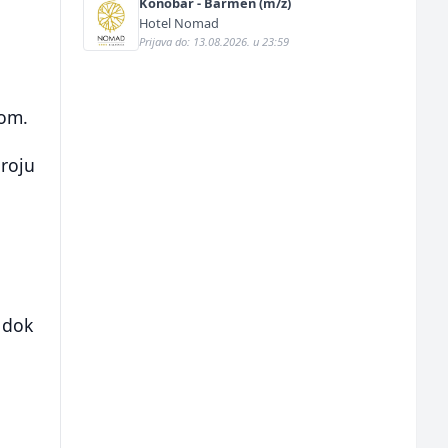
Konobar - Barmen (m/ž)
Hotel Nomad
Prijava do: 13.08.2026. u 23:59
a
tom.
broju
 dok