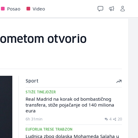
Posao
Video
trometom otvorio
Sport
STIŽE TINEJDŽER
Real Madrid na korak od bombastičnog
transfera, stiže pojačanje od 140 miliona
eura
6h 31min
4
20
EUFORIJA TRESE TRABZON
Ludnica zbog dolaska Mohameda Salaha u