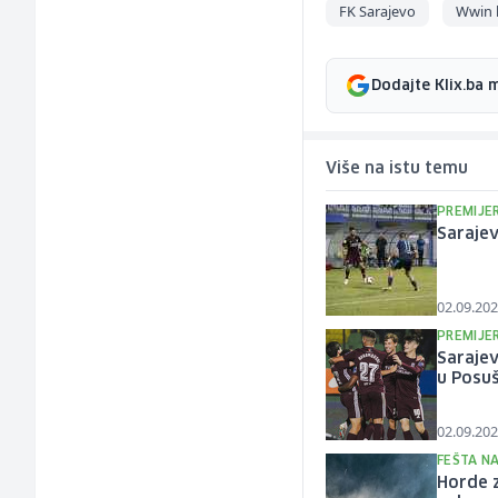
FK Sarajevo
Wwin l
Dodajte Klix.ba 
Više na istu temu
PREMIJER
Sarajev
02.09.202
PREMIJER
Sarajev
u Posuš
02.09.202
FEŠTA N
Horde z