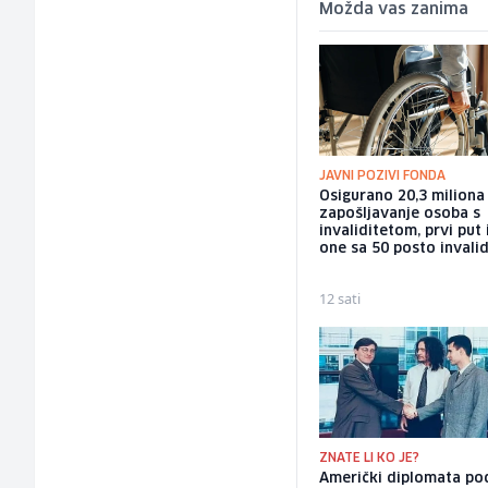
Možda vas zanima
JAVNI POZIVI FONDA
Osigurano 20,3 milion
zapošljavanje osoba s
invaliditetom, prvi put 
one sa 50 posto invalid
12 sati
ZNATE LI KO JE?
Američki diplomata pod