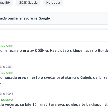
iga BiH
GOŠK Gabela
Horde zla
među omiljene izvore na Googlu
 LIGA BIH
o remiziralo protiv GOŠK-a, Hasić ušao s klupe i spasio Bord
3. u 22:34
 LIGA BIH
o napada prvo mjesto u svečanoj utakmici u Gabeli, derbi za
ju
3. u 10:45
A KOŠEVU
la večeras su bile 12. igrač Sarajeva, pogledajte bakljadu i sl