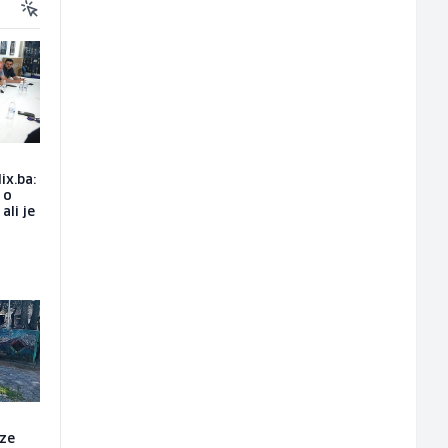
ix.ba:
 o
ali je
aze