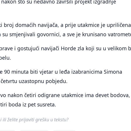
 nakon što su nedavno završili projekt izgradnje
ki broj domaćih navijača, a prije utakmice je upriličen
 su smjenjivali govornici, a sve je krunisano vatrome
prave i gostujući navijači Horde zla koji su u velikom 
belu.
 90 minuta biti vjetar u leđa izabranicima Simona
 četvrtu uzastopnu pobjedu.
evo nakon četiri odigrane utakmice ima devet bodova,
iri boda iz pet susreta.
ili želite prijaviti grešku u tekstu?