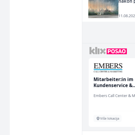
nakon 
11.08.202
Poslovođa prodavnice
Mitarbeiter:in im
(m/ž)
Kundenservice &
Support (m/w/d)
Amko komerc
Sarajevo
Više lokacija