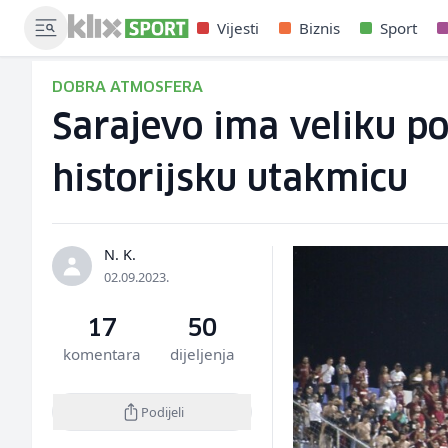
Vijesti
Biznis
Sport
DOBRA ATMOSFERA
Sarajevo ima veliku p
historijsku utakmicu
N. K.
02.09.2023.
17
50
komentara
dijeljenja
Podijeli