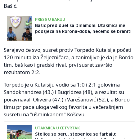
Bašić.
PRESS U BAKUU
Bašić pred duel sa Dinamom: Utakmica me
podsjeća na korona-doba, nećemo se braniti
Sarajevo će svoj susret protiv Torpedo Kutaisija početi
120 minuta iza Željezničara, a zanimljivo je da je Bordo
tim, baš kao i gradski rival, prvi susret završio
rezultatom 2:2.
Torpedo je u Kutaisiju vodio sa 1:0 i 2:1 golovima
Sandokhandzea (43.) i Bugridzea (48), a rezultat su
poravnavali Oliveira (47.) i Varešanović (52.), a Bordo
timu pripada uloga velikog favorita u večerašnjem
susretu na "ušminkanom" Koševu.
UTAKMICA U ČETVRTAK
Stolice se peru, stepenice se farbaju: