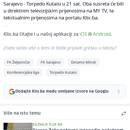
Sarajevo - Torpedo Kutaisi u 21 sat. Oba susreta će biti
u direktnim televizijskim prijenosima na MY TV, te
tekstualnim prijenosima na portalu Klix.ba.
Klix.ba čitajte i u našoj aplikaciji za
iOS
ili
Android
.
Znate nešto više o temi ili želite prijaviti grešku u tekstu?
FK Željezničar
FK Sarajevo
Dinamo Minsk
Konferencijska liga
Torpedo Kutaisi
Dodajte Klix.ba među omiljene izvore na Googlu
Više na istu temu
SAZNAJE KLIX.BA