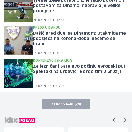
Trener Želje potpuno iznenadio početnom
postavom za Dinamo, napravio je velike
promjene
20.07.2023. u 16:00
PRESS U BAKUU
Bašić pred duel sa Dinamom: Utakmica me
podsjeća na korona-doba, nećemo se
braniti
19.07.2023. u 19:23
KONFERENCIJSKA LIGA
Željezničar i Sarajevo počinju evropski put:
Spektakl na Grbavici, Bordo tim u Gruziji
13.07.2023. u 07:29
KOMENTARI (28)