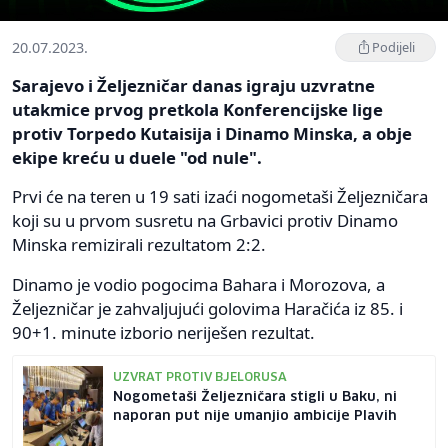
20.07.2023.
Podijeli
Sarajevo i Željezničar danas igraju uzvratne
utakmice prvog pretkola Konferencijske lige
protiv Torpedo Kutaisija i Dinamo Minska, a obje
ekipe kreću u duele "od nule".
Prvi će na teren u 19 sati izaći nogometaši Željezničara
koji su u prvom susretu na Grbavici protiv Dinamo
Minska remizirali rezultatom 2:2.
Dinamo je vodio pogocima Bahara i Morozova, a
Željezničar je zahvaljujući golovima Haračića iz 85. i
90+1. minute izborio neriješen rezultat.
UZVRAT PROTIV BJELORUSA
Nogometaši Željezničara stigli u Baku, ni
naporan put nije umanjio ambicije Plavih