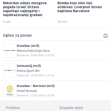
Rekordan odljev mozgova
Bomba koju niko nije
pogađa Izrael: Državu
očekivao: Liverpool doveo
napuštaju najbogatiji i
kapitena Barcelone
najobrazovaniji građani
9 sati
34 min
Oglasi za posao
Konobar (m/ž)
Mesna Industrija Gora
Prijava do: 29.08.2026. u 23:59
Snimatelj (m/ž)
Arena Sport BH
Prijava do: 14.08.2026. u 23:59
Konobar - Barmen (m/ž)
Hotel Nomad
Prijava do: 13.08.2026. u 23:59
Početna
Dojavite vijest