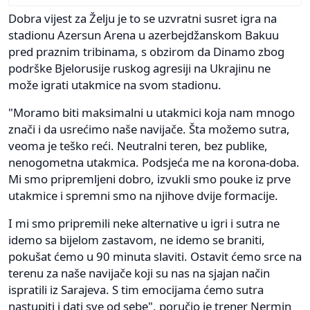
Dobra vijest za Želju je to se uzvratni susret igra na
stadionu Azersun Arena u azerbejdžanskom Bakuu
pred praznim tribinama, s obzirom da Dinamo zbog
podrške Bjelorusije ruskog agresiji na Ukrajinu ne
može igrati utakmice na svom stadionu.
"Moramo biti maksimalni u utakmici koja nam mnogo
znači i da usrećimo naše navijače. Šta možemo sutra,
veoma je teško reći. Neutralni teren, bez publike,
nenogometna utakmica. Podsjeća me na korona-doba.
Mi smo pripremljeni dobro, izvukli smo pouke iz prve
utakmice i spremni smo na njihove dvije formacije.
I mi smo pripremili neke alternative u igri i sutra ne
idemo sa bijelom zastavom, ne idemo se braniti,
pokušat ćemo u 90 minuta slaviti. Ostavit ćemo srce na
terenu za naše navijače koji su nas na sjajan način
ispratili iz Sarajeva. S tim emocijama ćemo sutra
nastupiti i dati sve od sebe", poručio je trener Nermin