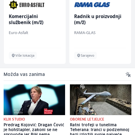
Komercijalni
Radnik u proizvodnji
službenik (m/ž)
(m/ž)
Euro-Asfalt
RAMA-GLAS
Više lokacija
Sarajevo
Možda vas zanima
KLIX STUDIO
OBORENE LETJELICE
Predrag Kojović: Dragan Čović
Ratni trofeji u tunelima
je hohštapler, zakoni se ne
Teherana: Iranci u podzemnoj
sprovode jer BiH nema
bazi izložili svoje najveće