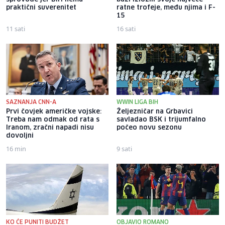
praktični suverenitet
ratne trofeje, među njima i F-
15
11 sati
16 sati
SAZNANJA CNN-A
WWIN LIGA BIH
Prvi čovjek američke vojske:
Željezničar na Grbavici
Treba nam odmak od rata s
savladao BSK i trijumfalno
Iranom, zračni napadi nisu
počeo novu sezonu
dovoljni
16 min
9 sati
KO ĆE PUNITI BUDŽET
OBJAVIO ROMANO