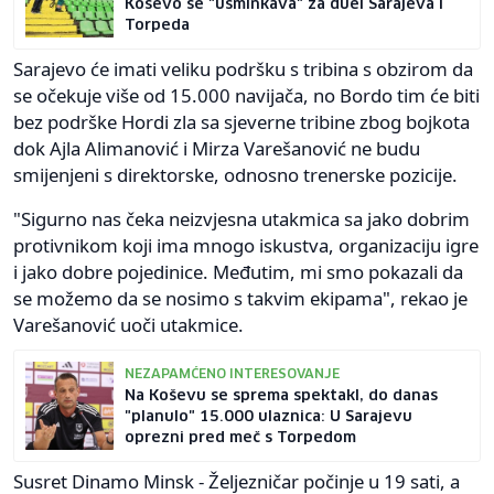
Koševo se "ušminkava" za duel Sarajeva i
Torpeda
Sarajevo će imati veliku podršku s tribina s obzirom da
se očekuje više od 15.000 navijača, no Bordo tim će biti
bez podrške Hordi zla sa sjeverne tribine zbog bojkota
dok Ajla Alimanović i Mirza Varešanović ne budu
smijenjeni s direktorske, odnosno trenerske pozicije.
"Sigurno nas čeka neizvjesna utakmica sa jako dobrim
protivnikom koji ima mnogo iskustva, organizaciju igre
i jako dobre pojedinice. Međutim, mi smo pokazali da
se možemo da se nosimo s takvim ekipama", rekao je
Varešanović uoči utakmice.
NEZAPAMĆENO INTERESOVANJE
Na Koševu se sprema spektakl, do danas
"planulo" 15.000 ulaznica: U Sarajevu
oprezni pred meč s Torpedom
Susret Dinamo Minsk - Željezničar počinje u 19 sati, a