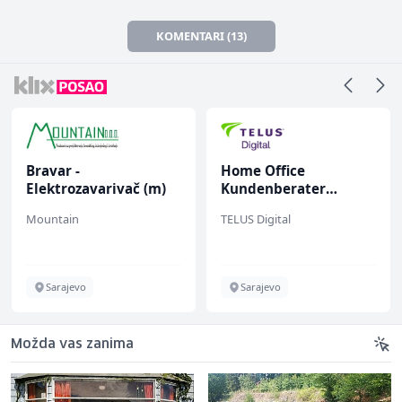
KOMENTARI (13)
Bravar -
Home Office
Elektrozavarivač (m)
Kundenberater
(m/w/d) für Vattenfall
Mountain
TELUS Digital
Sarajevo
Sarajevo
Možda vas zanima