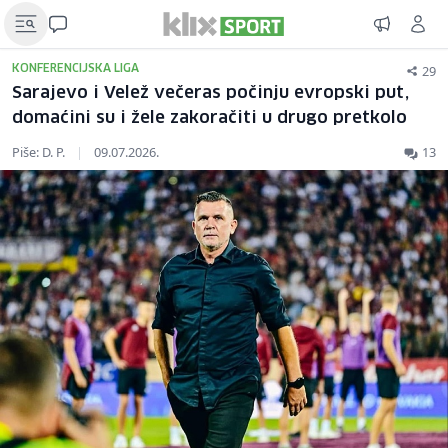
29
KONFERENCIJSKA LIGA
Sarajevo i Velež večeras počinju evropski put,
domaćini su i žele zakoračiti u drugo pretkolo
Piše: D. P.
|
09.07.2026.
13