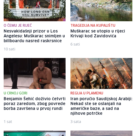
O ČEMU JE RIJEČ
TRAGEDIJA NA KUPALIŠTU
Nesvakidašnji prizor u Los
Muškarac se utopio u rijeci
Angelesu: Muškarac snimljen u
Krivaji kod Zavidovića
billboardu nasred raskrsnice
6 sati
10 sati
U CRNOJ GORI
REGIJA U PLAMENU
Benjamin Šehić doživio četvrti
Iran poručio Saudijskoj Arabiji:
poraz zaredom, zbog povrede
Nekad ste se oslanjali na
borba završena u prvoj rundi
američke baze, a sad na
njihove potrčke
1 sat
3 sata