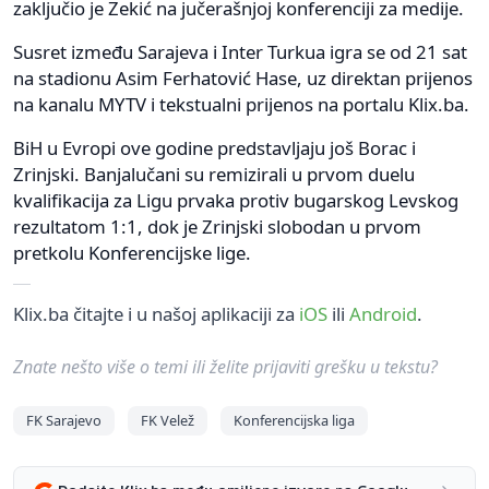
zaključio je Zekić na jučerašnjoj konferenciji za medije.
Susret između Sarajeva i Inter Turkua igra se od 21 sat
na stadionu Asim Ferhatović Hase, uz direktan prijenos
na kanalu MYTV i tekstualni prijenos na portalu Klix.ba.
BiH u Evropi ove godine predstavljaju još Borac i
Zrinjski. Banjalučani su remizirali u prvom duelu
kvalifikacija za Ligu prvaka protiv bugarskog Levskog
rezultatom 1:1, dok je Zrinjski slobodan u prvom
pretkolu Konferencijske lige.
Klix.ba čitajte i u našoj aplikaciji za
iOS
ili
Android
.
Znate nešto više o temi ili želite prijaviti grešku u tekstu?
FK Sarajevo
FK Velež
Konferencijska liga