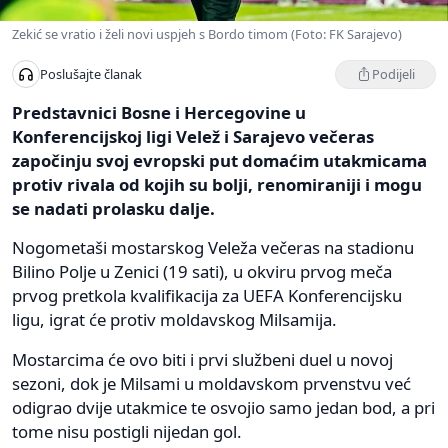
Zekić se vratio i želi novi uspjeh s Bordo timom (Foto: FK Sarajevo)
Podijeli
Poslušajte članak
Predstavnici Bosne i Hercegovine u
Konferencijskoj ligi Velež i Sarajevo večeras
započinju svoj evropski put domaćim utakmicama
protiv rivala od kojih su bolji, renomiraniji i mogu
se nadati prolasku dalje.
Nogometaši mostarskog Veleža večeras na stadionu
Bilino Polje u Zenici (19 sati), u okviru prvog meča
prvog pretkola kvalifikacija za UEFA Konferencijsku
ligu, igrat će protiv moldavskog Milsamija.
Mostarcima će ovo biti i prvi službeni duel u novoj
sezoni, dok je Milsami u moldavskom prvenstvu već
odigrao dvije utakmice te osvojio samo jedan bod, a pri
tome nisu postigli nijedan gol.