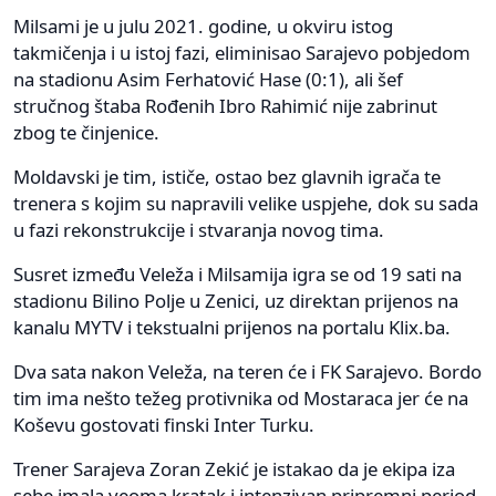
Milsami je u julu 2021. godine, u okviru istog
takmičenja i u istoj fazi, eliminisao Sarajevo pobjedom
na stadionu Asim Ferhatović Hase (0:1), ali šef
stručnog štaba Rođenih Ibro Rahimić nije zabrinut
zbog te činjenice.
Moldavski je tim, ističe, ostao bez glavnih igrača te
trenera s kojim su napravili velike uspjehe, dok su sada
u fazi rekonstrukcije i stvaranja novog tima.
Susret između Veleža i Milsamija igra se od 19 sati na
stadionu Bilino Polje u Zenici, uz direktan prijenos na
kanalu MYTV i tekstualni prijenos na portalu Klix.ba.
Dva sata nakon Veleža, na teren će i FK Sarajevo. Bordo
tim ima nešto težeg protivnika od Mostaraca jer će na
Koševu gostovati finski Inter Turku.
Trener Sarajeva Zoran Zekić je istakao da je ekipa iza
sebe imala veoma kratak i intenzivan pripremni period,