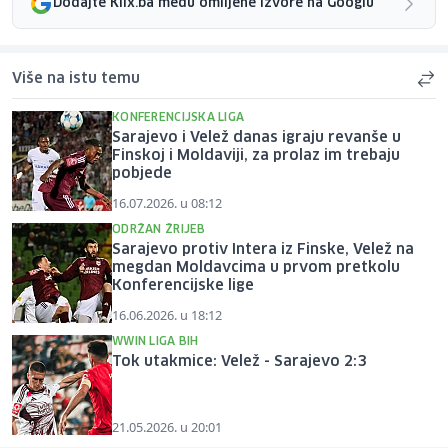
Dodajte Klix.ba među omiljene izvore na Googlu
Više na istu temu
KONFERENCIJSKA LIGA
Sarajevo i Velež danas igraju revanše u
Finskoj i Moldaviji, za prolaz im trebaju
pobjede
16.07.2026. u 08:12
ODRŽAN ŽRIJEB
Sarajevo protiv Intera iz Finske, Velež na
megdan Moldavcima u prvom pretkolu
Konferencijske lige
16.06.2026. u 18:12
WWIN LIGA BIH
Tok utakmice: Velež - Sarajevo 2:3
21.05.2026. u 20:01