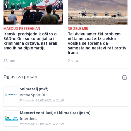
MASOUD PEZESHKIAN
NE ŽELE MIR
Iranski predsjednik oštro o
Tel Avivu američki problemi
SAD-u: Oni su kolonijalna i
ništa ne znače: Izraelska
kriminalna država, natjerali
vojska se sprema da
smo ih na diplomatiju
samostalno nastavi rat protiv
Irana
13 min
2 sata
Oglasi za posao
Snimatelj (m/ž)
Arena Sport BH
Prijava do: 14.08.2026. u 23:59
Monteri ventilacije i klimatizacije (m)
Interclima
Prijava do: 12.08.2026. u 23:59