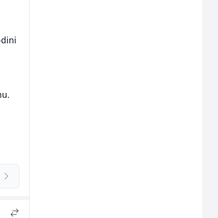
dini
nu.