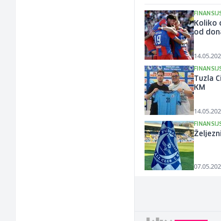
FINANSIJ
Koliko 
od dona
14.05.202
FINANSIJ
Tuzla C
KM
14.05.202
FINANSIJ
Željezn
07.05.202