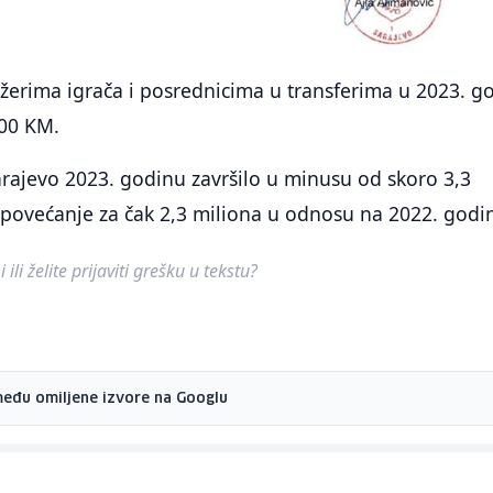
žerima igrača i posrednicima u transferima u 2023. go
000 KM.
arajevo 2023. godinu završilo u minusu od skoro 3,3
 povećanje za čak 2,3 miliona u odnosu na 2022. godi
ili želite prijaviti grešku u tekstu?
među omiljene izvore na Googlu