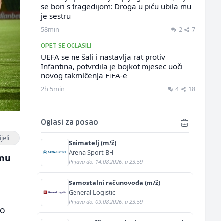
se bori s tragedijom: Droga u piću ubila mu
je sestru
58min
2
7
OPET SE OGLASILI
UEFA se ne šali i nastavlja rat protiv
Infantina, potvrdila je bojkot mjesec uoči
novog takmičenja FIFA-e
2h 5min
4
18
Oglasi za posao
jeli
Snimatelj (m/ž)
Arena Sport BH
inu
Prijava do: 14.08.2026. u 23:59
Samostalni računovođa (m/ž)
General Logistic
Prijava do: 09.08.2026. u 23:59
 o