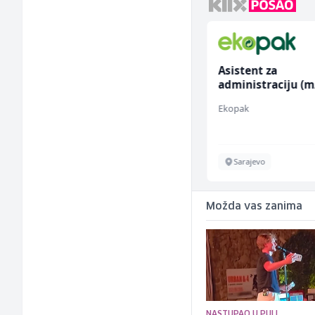
Radnik u proizvodnji
Asistent za
(m/ž)
administraciju (m
Conty Plus
Ekopak
Sarajevo
Sarajevo
Možda vas zanima
NASTUPAO U PULI