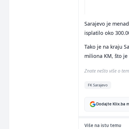
Sarajevo je menad
isplatilo oko 300.
Tako je na kraju S
miliona KM, što je
Znate nešto više o temi 
FK Sarajevo
Dodajte Klix.ba 
Više na istu temu