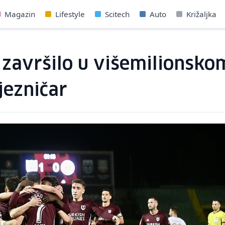
Magazin
Lifestyle
Scitech
Auto
Križaljka
 završilo u višemilionsko
ljezničar