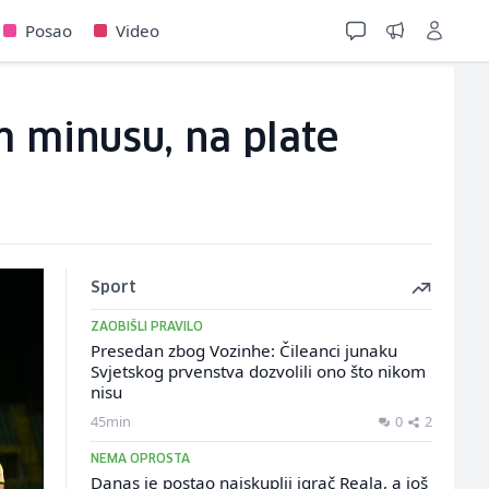
Posao
Video
m minusu, na plate
Sport
ZAOBIŠLI PRAVILO
Presedan zbog Vozinhe: Čileanci junaku
Svjetskog prvenstva dozvolili ono što nikom
nisu
45min
0
2
NEMA OPROSTA
Danas je postao najskuplji igrač Reala, a još