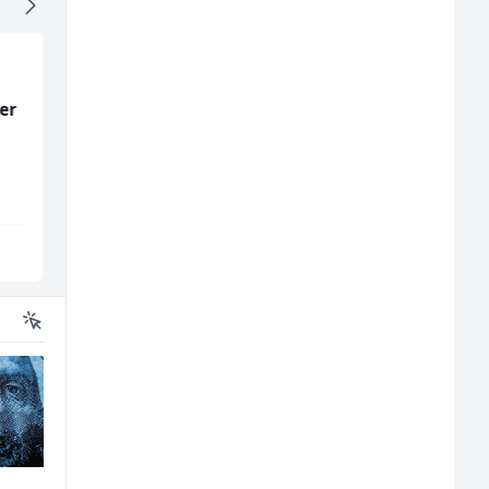
er
Junior Marketing &
Direktor proizvodnje
Recruiting Specialist
pločastog namještaj
(m/ž)
(m/ž)
Mars Connect
Kalea
Sarajevo
Ilijaš