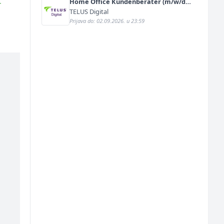
Home Office Kundenberater (m/w/d)
r
für ein renommiertes
TELUS Digital
Schuhunternehmen
Prijava do: 02.09.2026. u 23:59