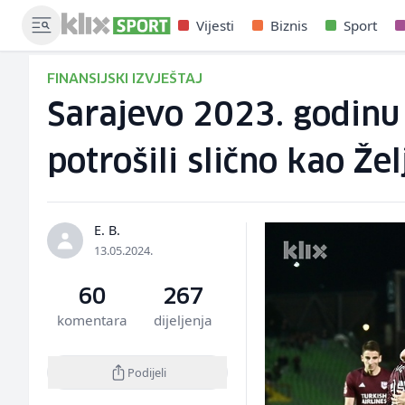
Vijesti
Biznis
Sport
FINANSIJSKI IZVJEŠTAJ
Sarajevo 2023. godinu
potrošili slično kao Že
E. B.
13.05.2024.
60
267
komentara
dijeljenja
Podijeli