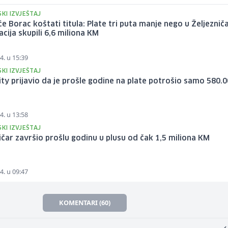
SKI IZVJEŠTAJ
će Borac koštati titula: Plate tri puta manje nego u Željeznič
cija skupili 6,6 miliona KM
4. u 15:39
SKI IZVJEŠTAJ
ity prijavio da je prošle godine na plate potrošio samo 580.
4. u 13:58
SKI IZVJEŠTAJ
ičar završio prošlu godinu u plusu od čak 1,5 miliona KM
4. u 09:47
KOMENTARI (60)