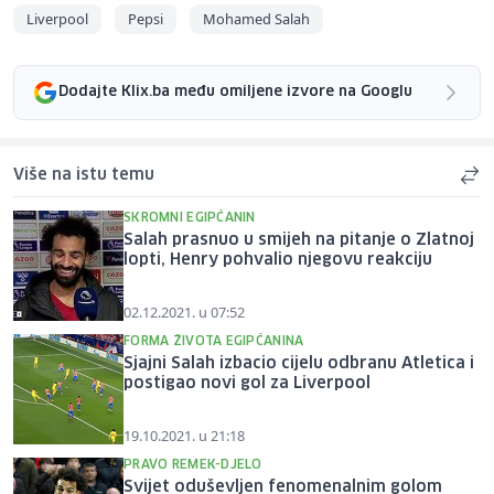
Liverpool
Pepsi
Mohamed Salah
Dodajte Klix.ba među omiljene izvore na Googlu
Više na istu temu
SKROMNI EGIPĆANIN
Salah prasnuo u smijeh na pitanje o Zlatnoj
lopti, Henry pohvalio njegovu reakciju
02.12.2021. u 07:52
FORMA ŽIVOTA EGIPĆANINA
Sjajni Salah izbacio cijelu odbranu Atletica i
postigao novi gol za Liverpool
19.10.2021. u 21:18
PRAVO REMEK-DJELO
Svijet oduševljen fenomenalnim golom