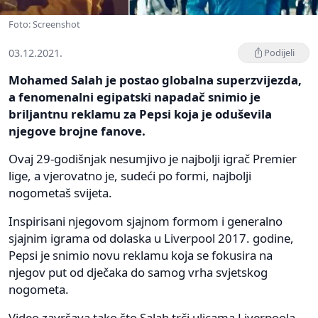
Foto: Screenshot
03.12.2021.
Podijeli
Mohamed Salah je postao globalna superzvijezda,
a fenomenalni egipatski napadač snimio je
briljantnu reklamu za Pepsi koja je oduševila
njegove brojne fanove.
Ovaj 29-godišnjak nesumjivo je najbolji igrač Premier
lige, a vjerovatno je, sudeći po formi, najbolji
nogometaš svijeta.
Inspirisani njegovom sjajnom formom i generalno
sjajnim igrama od dolaska u Liverpool 2017. godine,
Pepsi je snimio novu reklamu koja se fokusira na
njegov put od dječaka do samog vrha svjetskog
nogometa.
Video završava tako što Salah trči ulicama Liverpoola