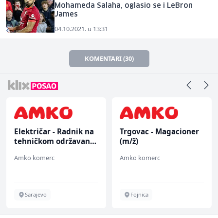
Mohameda Salaha, oglasio se i LeBron
James
04.10.2021. u 13:31
KOMENTARI (30)
Električar - Radnik na
Trgovac - Magacioner
tehničkom održavanju
(m/ž)
(m/ž)
Amko komerc
Amko komerc
Sarajevo
Fojnica