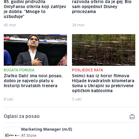
85. godini pridružila
razvoda otkrio da je gej: Bio
OnlyFansu otkrila koji zahtjev
sam opsjednut Disney
je dobila: "Mnoge to
princezama
uzbuđuje"
45 min
34 min
BOGATA PONUDA
POSLJEDICE RATA
Zlatko Dalić ima novi posao,
Snimci kao iz horor filmova:
dobio je najveću platu u
Hiljade kvadratnih kilometara
historiji hrvatskih trenera
šuma u Ukrajini su prekrivene
optičkim kablovima
8 sati
5 sati
Oglasi za posao
Marketing Manager (m/ž)
AT Store