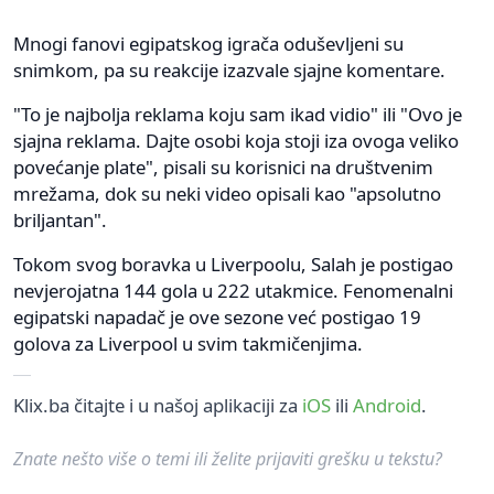
Mnogi fanovi egipatskog igrača oduševljeni su
snimkom, pa su reakcije izazvale sjajne komentare.
"To je najbolja reklama koju sam ikad vidio" ili "Ovo je
sjajna reklama. Dajte osobi koja stoji iza ovoga veliko
povećanje plate", pisali su korisnici na društvenim
mrežama, dok su neki video opisali kao "apsolutno
briljantan".
Tokom svog boravka u Liverpoolu, Salah je postigao
nevjerojatna 144 gola u 222 utakmice. Fenomenalni
egipatski napadač je ove sezone već postigao 19
golova za Liverpool u svim takmičenjima.
Klix.ba čitajte i u našoj aplikaciji za
iOS
ili
Android
.
Znate nešto više o temi ili želite prijaviti grešku u tekstu?