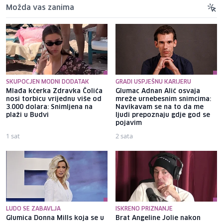
Možda vas zanima
SKUPOCJEN MODNI DODATAK
GRADI USPJEŠNU KARIJERU
Mlađa kćerka Zdravka Čolića
Glumac Adnan Alić osvaja
nosi torbicu vrijednu više od
mreže urnebesnim snimcima:
3.000 dolara: Snimljena na
Navikavam se na to da me
plaži u Budvi
ljudi prepoznaju gdje god se
pojavim
1 sat
2 sata
LUDO SE ZABAVLJA
ISKRENO PRIZNANJE
Glumica Donna Mills koja se u
Brat Angeline Jolie nakon