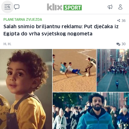
36
PLANETARNA ZVIJEZDA
Salah snimio briljantnu reklamu: Put dječaka iz
Egipta do vrha svjetskog nogometa
H. H.
30